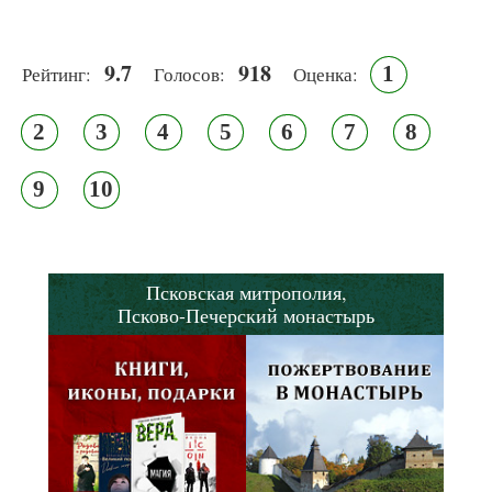
9.7
918
1
Рейтинг:
Голосов:
Оценка:
2
3
4
5
6
7
8
9
10
Псковская митрополия,
Псково-Печерский монастырь