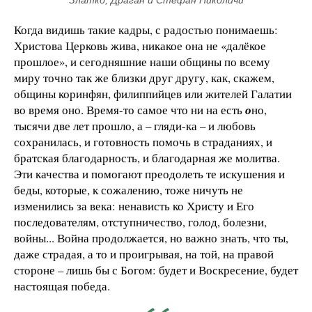
Златко, Драган и Стефан Николичи
Когда видишь такие кадры, с радостью понимаешь:
Христова Церковь жива, никакое она не «далёкое
прошлое», и сегодняшние наши общины по всему
миру точно так же близки друг другу, как, скажем,
общины коринфян, филиппийцев или жителей Галатии
во время оно. Время-то самое что ни на есть
о
но,
тысячи две лет прошло, а – гляди-ка – и любовь
сохранилась, и готовность помочь в страданиях, и
братская благодарность, и благодарная же молитва.
Эти качества и помогают преодолеть те искушения и
беды, которые, к сожалению, тоже ничуть не
изменились за века: ненависть ко Христу и Его
последователям, отступничество, голод, болезни,
войны... Война продолжается, но важно знать, что ты,
даже страдая, а то и проигрывая, на той, на правой
стороне – лишь бы с Богом: будет и Воскресение, будет
настоящая победа.