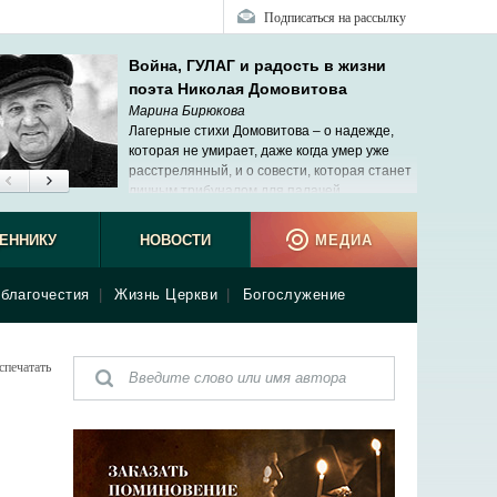
Подписаться на рассылку
Война, ГУЛАГ и радость в жизни
поэта Николая Домовитова
Марина Бирюкова
Лагерные стихи Домовитова – о надежде,
которая не умирает, даже когда умер уже
расстрелянный, и о совести, которая станет
личным трибуналом для палачей.
ЕННИКУ
НОВОСТИ
МЕДИА
благочестия
|
Жизнь Церкви
|
Богослужение
спечатать