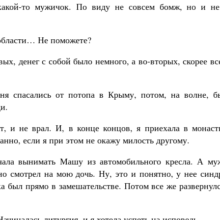
акой-то мужичок. По виду не совсем бомж, но и не
 области… Не поможете?
вых, денег с собой было немного, а во-вторых, скорее вс
ня спасались от потопа в Крыму, потом, на волне, б
и.
ет, и не врал. И, в конце концов, я приехала в монас
ранно, если я при этом не окажу милость другому.
ачала вынимать Машу из автомобильного кресла. А му
но смотрел на мою дочь. Ну, это и понятно, у нее син
ка был прямо в замешательстве. Потом все же развернул
чиналась литургия, и я хотела успеть на исповедь.