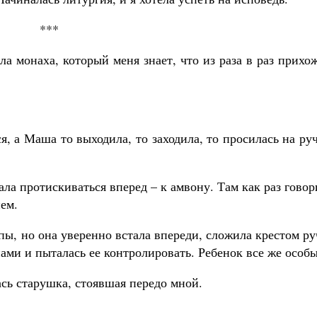
***
а монаха, который меня знает, что из раза в раз прихо
я, а Маша то выходила, то заходила, то просилась на ру
ла протискиваться вперед – к амвону. Там как раз гово
ем.
пы, но она уверенно встала впереди, сложила крестом р
инами и пыталась ее контролировать. Ребенок все же особ
ась старушка, стоявшая передо мной.