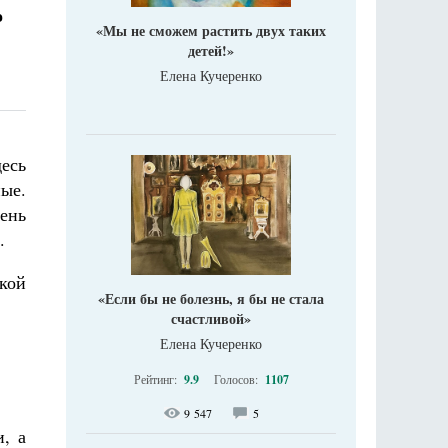
о
«Мы не сможем растить двух таких
детей!»
Елена Кучеренко
есь
ые.
чень
.
кой
«Если бы не болезнь, я бы не стала
счастливой»
Елена Кучеренко
Рейтинг:
9.9
Голосов:
1107
9 547
5
, а