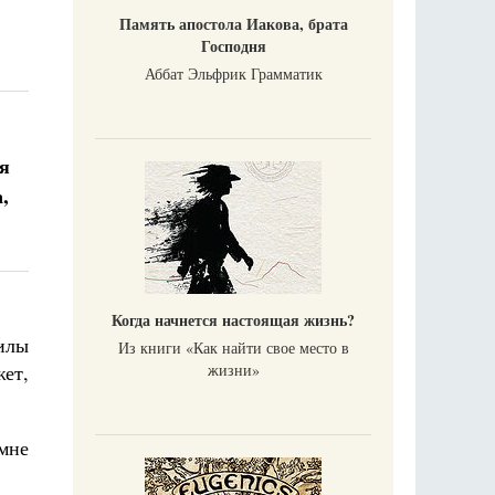
Память апостола Иакова, брата
Господня
Аббат Эльфрик Грамматик
я
,
Когда начнется настоящая жизнь?
илы
Из книги «Как найти свое место в
жизни​»
жет,
 мне