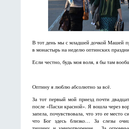
В тот день мы с младшей дочкой Машей п
Разлуки не будет
в монастырь на неделю оптинских праздник
Фредерика де Грааф
Если честно, будь моя воля, я бы там воо
Оптину я люблю абсолютно за всё.
За тот первый мой приезд почти двадцат
после «Пасхи красной». Я вошла через вор
запела, почувствовала, что это ее место 
что Бог здесь близко… За слезы оч
тишину и умиротворение… За огромны