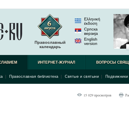
Ελληνική
έκδοση
Српска
верзиjа
English
Православный
version
календарь
СЛАВИЕМ
ИНТЕРНЕТ-ЖУРНАЛ
ВОПРОСЫ СВЯЩ
ка
|
Православная библиотека
|
Святые и святыни
|
Подвижники 
15 029 просмотров
Ра