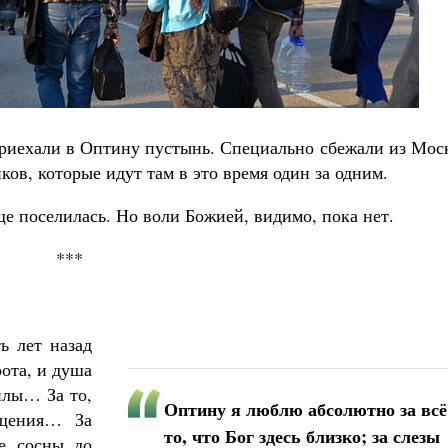
Великомученик Георгий Победоносец. Н
риехали в Оптину пустынь. Специально сбежали из Мос
святого
Роман Котов
ов, которые идут там в это время один за одним.
Как найти своё место в жизни
Кирилл Мурышев
бще поселилась. Но воли Божией, видимо, пока нет.
***
ь лет назад
ота, и душа
силы… За то,
Оптину я люблю абсолютно за всё:
ищения… За
то, что Бог здесь близко; за слезы
е сосны до