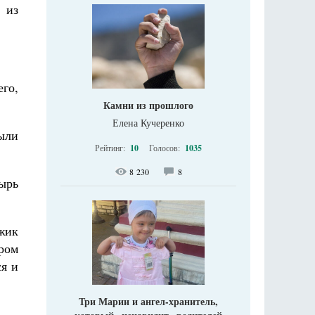
 из
его,
Камни из прошлого
Елена Кучеренко
ыли
Рейтинг:
10
Голосов:
1035
8 230
8
тырь
жик
дром
ся и
Три Марии и ангел-хранитель,