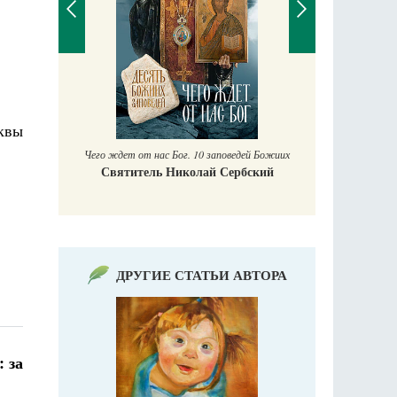
П
Е
аучись у
квы
Чего ждет от нас Бог. 10 заповедей Божиих
Святитель Николай Сербский
ДРУГИЕ СТАТЬИ АВТОРА
 за