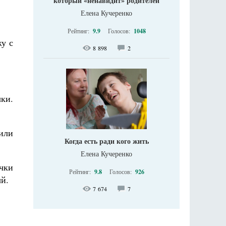
который «ненавидит» родителей
Елена Кучеренко
Рейтинг:
9.9
Голосов:
1048
жу с
8 898
2
чки.
рили
Когда есть ради кого жить
Елена Кучеренко
учки
Рейтинг:
9.8
Голосов:
926
ый.
7 674
7