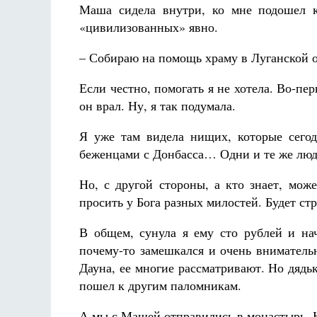
Маша сидела внутри, ко мне подошел к
«цивилизованных» явно.
– Собираю на помощь храму в Луганской
Если честно, помогать я не хотела. Во-пер
он врал. Ну, я так подумала.
Я уже там видела нищих, которые сегод
беженцами с Донбасса… Одни и те же люд
Но, с другой стороны, а кто знает, мож
просить у Бога разных милостей. Будет ст
В общем, сунула я ему сто рублей и н
почему-то замешкался и очень вниматель
Дауна, ее многие рассматривают. Но дядь
пошел к другим паломникам.
А мы с Машей отправились в монастырь. На