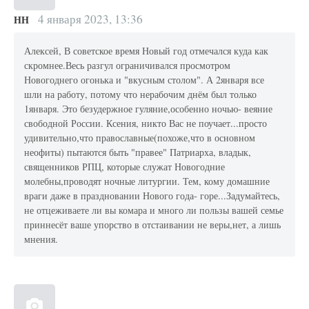
4 января 2023, 13:36
НН
Алексей, В советское время Новый год отмечался куда как
скромнее.Весь разгул ограничивался просмотром
Новогоднего огонька и "вкусным столом". А 2января все
шли на работу, потому что нерабочим днём был только
1января. Это безудержное гуляние,особенно ночью- веяние
свободной России. Ксения, никто Вас не поучает...просто
удивительно,что православные(похоже,что в основном
неофиты) пытаются быть "правее" Патриарха, владык,
священников РПЦ, которые служат Новогодние
молебны,проводят ночные литургии. Тем, кому домашние
враги даже в праздновании Нового года- горе...Задумайтесь,
не отцеживаете ли вы комара и много ли пользы вашей семье
приннесёт ваше упорство в отстаивании не веры,нет, а лишь
мнения.