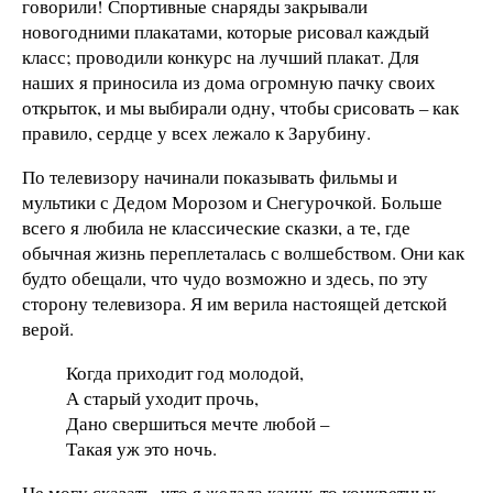
говорили! Спортивные снаряды закрывали
новогодними плакатами, которые рисовал каждый
класс; проводили конкурс на лучший плакат. Для
наших я приносила из дома огромную пачку своих
открыток, и мы выбирали одну, чтобы срисовать – как
правило, сердце у всех лежало к Зарубину.
По телевизору начинали показывать фильмы и
мультики с Дедом Морозом и Снегурочкой. Больше
всего я любила не классические сказки, а те, где
обычная жизнь переплеталась с волшебством. Они как
будто обещали, что чудо возможно и здесь, по эту
сторону телевизора. Я им верила настоящей детской
верой.
Когда приходит год молодой,
А старый уходит прочь,
Дано свершиться мечте любой –
Такая уж это ночь.
Не могу сказать, что я желала каких-то конкретных