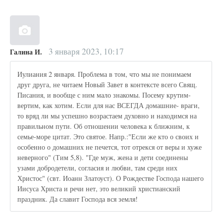
3 января 2023, 10:17
Галина И.
Иулиания 2 января. Проблема в том, что мы не понимаем
друг друга, не читаем Новый Завет в контексте всего Свящ.
Писания, и вообще с ним мало знакомы. Посему крутим-
вертим, как хотим. Если для нас ВСЕГДА домашние- враги,
то вряд ли мы успешно возрастаем духовно и находимся на
правильном пути. Об отношении человека к ближним, к
семье-море цитат. Это святое. Напр.:"Если же кто о своих и
особенно о домашних не печется, тот отрекся от веры и хуже
неверного" (Тим 5,8). "Где муж, жена и дети соединены
узами добродетели, согласия и любви, там среди них
Христос" (свт. Иоанн Златоуст). О Рождестве Господа нашего
Иисуса Христа и речи нет, это великий христианский
праздник. Да славит Господа вся земля!