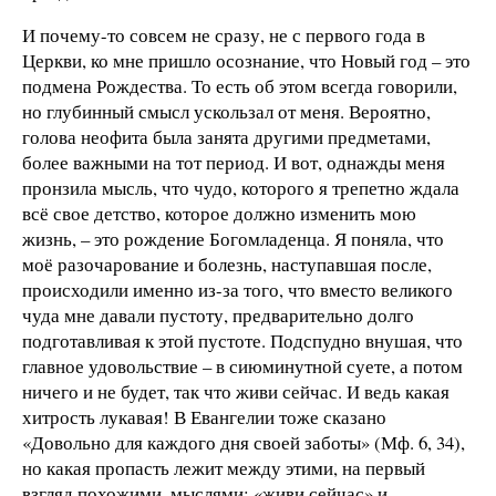
И почему-то совсем не сразу, не с первого года в
Церкви, ко мне пришло осознание, что Новый год – это
подмена Рождества. То есть об этом всегда говорили,
но глубинный смысл ускользал от меня. Вероятно,
голова неофита была занята другими предметами,
более важными на тот период. И вот, однажды меня
пронзила мысль, что чудо, которого я трепетно ждала
всё свое детство, которое должно изменить мою
жизнь, – это рождение Богомладенца. Я поняла, что
моё разочарование и болезнь, наступавшая после,
происходили именно из-за того, что вместо великого
чуда мне давали пустоту, предварительно долго
подготавливая к этой пустоте. Подспудно внушая, что
главное удовольствие – в сиюминутной суете, а потом
ничего и не будет, так что живи сейчас. И ведь какая
хитрость лукавая! В Евангелии тоже сказано
«Довольно для каждого дня своей заботы» (Мф. 6, 34),
но какая пропасть лежит между этими, на первый
взгляд похожими, мыслями: «живи сейчас» и