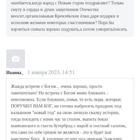
ошибается,когда народ с Новым годом поздравляет? Только
смуту в сердца и души защитников Отечества
вносит,организовывая Кремлёвские ёлки,даря подарки и
исполняя желания некоторых счастливчиков? Пора бы
научиться сначала хорошо подумать,а потом говорить/писать.
1 января 2023, 14:51
Иоанна_
Жажда встречи с Богом... очень хорошо, просто
замечательно! Но встреча с Богом мимо ближних -
невозможна. Если ближние, семья, то есть люди, которых
ПОРУЧИЛ ВАМ БОГ, не готовы выбросить праздник под
названием "новый год" на свою личную свалку истории,
тогда посидеть с ними час за столом, выпить бокал
шампанского и съесть бутерброд с икрой и постный салатик,
что само по себе грехом не является - это и будет шаг
навстречу Богу. А удаление от них под девизом "каждому