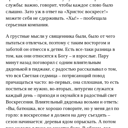
службы: важно, говорит, чтобы каждое слово было
слышно. Зато уж в ответ на «Христос воскресе!»
можете себя не сдерживать. «Хы!» – пообещала
серьезная компания.
А грустные мысли у священника были, было от чего
пытаться отвлечься, поэтому с таким восторгом и
заботой он отнесся к детям. Есть все-таки разница в
том, как они относятся к Богу – и взрослые. Пару
минут назад поговорил с одним влиятельным
дяденькой в пиджаке, с радостью рассказывал о том,
что вся Светлая седмица – потрясающий повод
причащаться часто: во-первых, она сплошная, то есть
поститься не нужно, во-вторых, литургии служатся
каждый день – приходи и окунайся в радостный свет
Воскресения. Влиятельный дяденька возьми и ответь:
«Вы, батюшка, все хорошо говорите, но у меня дел по
горло: в воскресенье я должен на дачу съездить –
сезон начинается: деревья ядом опрыскать. А потом
всю неделю я тоже на участке буду. В общем, дел