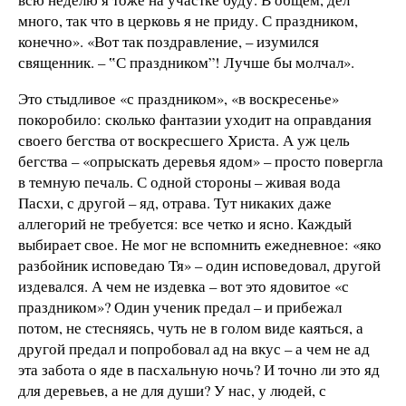
много, так что в церковь я не приду. С праздником,
конечно». «Вот так поздравление, – изумился
священник. – ‟С праздником”! Лучше бы молчал».
Это стыдливое «с праздником», «в воскресенье»
покоробило: сколько фантазии уходит на оправдания
своего бегства от воскресшего Христа. А уж цель
бегства – «опрыскать деревья ядом» – просто повергла
в темную печаль. С одной стороны – живая вода
Пасхи, с другой – яд, отрава. Тут никаких даже
аллегорий не требуется: все четко и ясно. Каждый
выбирает свое. Не мог не вспомнить ежедневное: «яко
разбойник исповедаю Тя» – один исповедовал, другой
издевался. А чем не издевка – вот это ядовитое «с
праздником»? Один ученик предал – и прибежал
потом, не стесняясь, чуть не в голом виде каяться, а
другой предал и попробовал ад на вкус – а чем не ад
эта забота о яде в пасхальную ночь? И точно ли это яд
для деревьев, а не для души? У нас, у людей, с