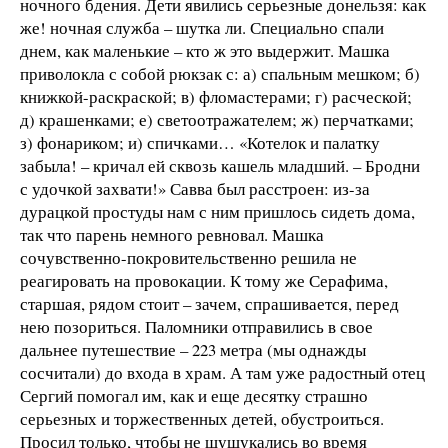
ночного бдения. Дети явились серьезные донельзя: как
же! ночная служба – шутка ли. Специально спали
днем, как маленькие – кто ж это выдержит. Машка
приволокла с собой рюкзак с: а) спальным мешком; б)
книжкой-раскраской; в) фломастерами; г) расческой;
д) крашенками; е) светоотражателем; ж) перчатками;
з) фонариком; и) спичками… «Котелок и палатку
забыла! – кричал ей сквозь кашель младший. – Бродни
с удочкой захвати!» Савва был расстроен: из-за
дурацкой простуды нам с ним пришлось сидеть дома,
так что парень немного ревновал. Машка
сочувственно-покровительственно решила не
реагировать на провокации. К тому же Серафима,
старшая, рядом стоит – зачем, спрашивается, перед
нею позориться. Паломники отправились в свое
дальнее путешествие – 223 метра (мы однажды
сосчитали) до входа в храм. А там уже радостный отец
Сергий помогал им, как и еще десятку страшно
серьезных и торжественных детей, обустроиться.
Просил только, чтобы не шушукались во время