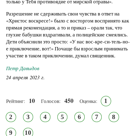
только у Тебя противоядие от мирской отравы».
Разрешение не сдерживать свои чувства в ответ на
«Христос воскресе!» было с восторгом воспринято как
прямая рекомендация, а то и приказ – орали так, что
глухие бабушки вздрагивали, а полицейские смеялись.
Дети объяснили это просто: «У нас вос-кре-си-тель-но-
е приключение, вот!» Почаще бы взрослым принимать
участие в таком приключении, думал священник.
Петр Давыдов
24 апреля 2023 г.
10
450
1
Рейтинг:
Голосов:
Оценка:
2
3
4
5
6
7
8
9
10