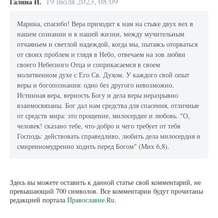
19 июля 2023, 08:09
Галина И.
Марина, спасибо! Вера приходит к нам на стыке двух вех в
нашем сознании и в нашей жизни, между мучительным
отчаяньем и светлой надеждой, когда мы, пытаясь оторваться
от своих проблем и глядя в Небо, отвечаем на зов любви
своего Небесного Отца и соприкасаемся в своем
молитвенном духе с Его Св. Духом. У каждого свой опыт
веры и богопознания: одно без другого невозможно.
Истинная вера, верность Богу и дела веры неразрывно
взаимосвязаны. Бог дал нам средства для спасения, отличные
от средств мира: это прощение, милосердие и любовь. "О,
человек! сказано тебе, что-добро и чего требует от тебя
Господь: действовать справедливо, любить дела милосердия и
смиренномудренно ходить перед Богом" (Мих 6,8).
Здесь вы можете оставить к данной статье свой комментарий, не
превышающий 700 символов. Все комментарии будут прочитаны
редакцией портала
Православие.Ru
.