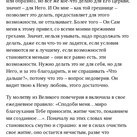
или образно), но все же кое-что делаю для Его Церкви,
значит – для Него. И Он мне – как той грешнице –
позволяет это делать, предоставляет для этого
возможности, не отталкивает. Более того – Он Сам
меня к этому привел, со всеми моими прежними
грехами. Значит, нельзя унывать, надо продолжать это
делать, даже если что-то не ладится, если условия
меняются не к лучшему, если возможностей
становится меньше – они все равно есть, эти
возможности. Нужно делать это не для себя, но для
Него, и за это благодарить, и не спрашивать «Что
дальше?», потому что это – вопрос недоверия. Он
видит твою к Нему любовь, этого достаточно.
Ту молитву из Великого повечерия я включила в свое
ежедневное правило: «Сподоби меня…миро
благоухания Тебе приносити, житие чисто, покаянием
ми созданное…». Поначалу на этих словах мне
становилось смутно и страшно: я не в силах очистить
свое житие, оно остается нечистым, разве что