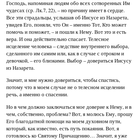
Господь, напоминая людям обо всех сотворенных Им
чудесах (ср. Лк.7, 22), – но причину имеет в сердце.
Все эти страдальцы, услышав об Иисусе из Назарета,
увидев Его, поняли, что Он – именно Тот, Кто может
помочь и поможет, – и пошли к Нему. Вот это и есть
вера. И она действительно спасает. Телесное
исцеление человека – следствие внутреннего выбора,
сделанного им самим или, как в случае с отроком и
девочкой, – его близкими. Выбор – довериться Иисусу
из Назарета.
Значит, и мне нужно довериться, чтобы спастись,
потому что в моем случае не о телесном исцелении
речь, а именно о спасении.
Но в чем должно заключаться мое доверие к Нему, и в
чем, собственно, проблема? Вот, я молюсь Ему, прошу
Его благодатной помощи на моем духовном пути,
который, как известно, есть путь покаяния. Вот, я
готовлюсь ко Святому Причащению… Значит, я уже