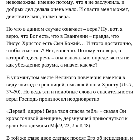
невозможны, именно потому, что я не заслужила, и
добрых дел делала очень мало. И спасти меня может,
действительно, только вера.
Но что в данном случае означает – вера? Ну, вот, я
верю, что Бог есть, что в Евангелии – правда, что
Иисус Христос есть Сын Божий… И этого достаточно,
чтобы спастись? Нет, конечно. Потому что вера, о
которой здесь речь – она изначально определяется не
как убеждение разума, а иначе; как же?
В упомянутом месте Великого повечерия имеется в
виду эпизод с грешницей, омывшей ноги Христу (Лк.7,
37–50). Но ведь эти и подобные слова о спасительности
веры Господь произносил неоднократно.
«Дерзай, дщерь! Вера твоя спасла тебя» – сказал Он
кровоточивой женщине, дерзнувшей прикоснуться к
краю Его одежды (Мф.9, 22; Лк.8,48).
В той же главе двое слепых просят Его об исцелении, и