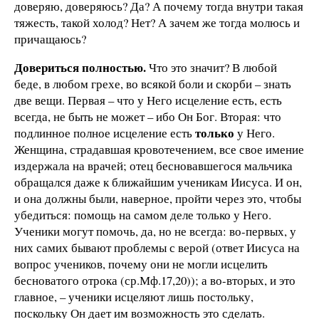
доверяю, доверяюсь? Да? А почему тогда внутри такая
тяжесть, такой холод? Нет? А зачем же тогда молюсь и
причащаюсь?
Довериться полностью.
Что это значит? В любой
беде, в любом грехе, во всякой боли и скорби – знать
две вещи. Первая – что у Него исцеление есть, есть
всегда, не быть не может – ибо Он Бог. Вторая: что
только
подлинное полное исцеление есть
у Него.
Женщина, страдавшая кровотечением, все свое имение
издержала на врачей; отец бесновавшегося мальчика
обращался даже к ближайшим ученикам Иисуса. И он,
и она должны были, наверное, пройти через это, чтобы
убедиться: помощь на самом деле только у Него.
Ученики могут помочь, да, но не всегда: во-первых, у
них самих бывают проблемы с верой (ответ Иисуса на
вопрос учеников, почему они не могли исцелить
бесноватого отрока (ср.Мф.17,20)); а во-вторых, и это
главное, – ученики исцеляют лишь постольку,
поскольку Он дает им возможность это сделать.