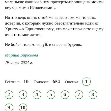
маленькие окошки в нем протерты-прочищены моими
неуклюжими Исповедями…
Но это ведь опять о той же вере, о том же, то есть,
доверии, с которым нужно безотлагательно идти ко
Христу – к Единственному, кто может по-настоящему
очистить мое житие.
Не бойся, только веруй, и спасена будешь.
Марина Бирюкова
19 июля 2023 г.
10
654
1
Рейтинг:
Голосов:
Оценка:
2
3
4
5
6
7
8
9
10