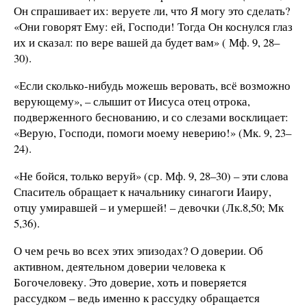
Он спрашивает их: веруете ли, что Я могу это сделать?
«Они говорят Ему: ей, Господи! Тогда Он коснулся глаз
их и сказал: по вере вашей да будет вам» ( Мф. 9, 28–
30).
«Если сколько-нибудь можешь веровать, всё возможно
верующему», – слышит от Иисуса отец отрока,
подверженного беснованию, и со слезами восклицает:
«Верую, Господи, помоги моему неверию!» (Мк. 9, 23–
24).
«Не бойся, только веруй» (ср. Мф. 9, 28–30) – эти слова
Спаситель обращает к начальнику синагоги Иаиру,
отцу умиравшей – и умершей! – девочки (Лк.8,50; Мк
5,36).
О чем речь во всех этих эпизодах? О доверии. Об
активном, деятельном доверии человека к
Богочеловеку. Это доверие, хоть и поверяется
рассудком – ведь именно к рассудку обращается