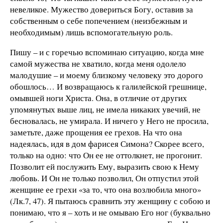
невеликое. Мужество довериться Богу, оставив за
собственным о себе попечением (неизбежным и
необходимым) лишь вспомогательную роль.
Пишу – и с горечью вспоминаю ситуацию, когда мне
самой мужества не хватило, когда меня одолело
малодушие – и моему близкому человеку это дорого
обошлось… И возвращаюсь к галилейской грешнице,
омывшей ноги Христа. Она, в отличие от других
упомянутых выше лиц, не имела никаких увечий, не
бесновалась, не умирала. И ничего у Него не просила,
заметьте, даже прощения ее грехов. На что она
надеялась, идя в дом фарисея Симона? Скорее всего,
только на одно: что Он ее не оттолкнет, не прогонит.
Позволит ей послужить Ему, выразить свою к Нему
любовь. И Он не только позволил, Он отпустил этой
женщине ее грехи «за то, что она возлюбила много»
(Лк.7, 47). Я пытаюсь сравнить эту женщину с собою и
понимаю, что я – хоть и не омываю Его ног (буквально