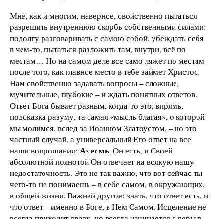
Мне, как и многим, наверное, свойственно пытаться
разрешить внутреннюю скорбь собственными силами:
подолгу разговаривать с самою собой, убеждать себя
в чем-то, пытаться разложить там, внутри, всё по
местам… Но на самом деле все само ляжет по местам
после того, как главное место в тебе займет Христос.
Нам свойственно задавать вопросы – сложные,
мучительные, глубокие – и ждать понятных ответов.
Ответ Бога бывает разным, когда-то это, впрямь,
подсказка разуму, та самая «мысль благая», о которой
мы молимся, вслед за Иоанном Златоустом, – но это
частный случай, а универсальный Его ответ на все
Аз есмь
наши вопрошания:
. Он есть, и Своей
абсолютной полнотой Он отвечает на всякую нашу
недостаточность. Это не так важно, что вот сейчас ты
чего-то не понимаешь – в себе самом, в окружающих,
в общей жизни. Важней другое: знать, что ответ есть, и
что ответ – именно в Боге, в Нем Самом. Исцеление не
всегда приходит сразу, но всегда начинается с веры в