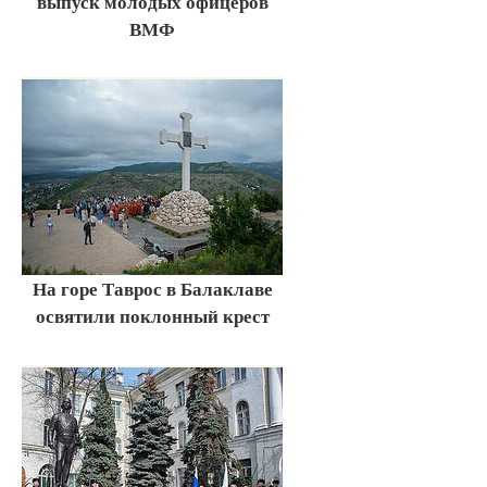
выпуск молодых офицеров
ВМФ
На горе Таврос в Балаклаве
освятили поклонный крест