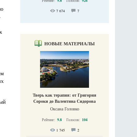
Рейтинг:
9.8
Голосов:
926
мо
7 674
7
ь
к
НОВЫЕ МАТЕРИАЛЫ
ом
их
Тверь как терапия: от Григория
ный
Сороки до Валентина Сидорова
Оксана Головко
Рейтинг:
9.8
Голосов:
104
1 745
2