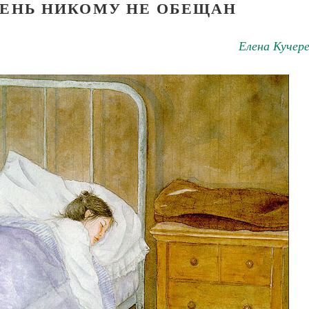
ДЕНЬ НИКОМУ НЕ ОБЕЩАН
Елена Кучер
Великомученик Георгий Победоносец. Н
святого
Роман Котов
Как найти своё место в жизни
Кирилл Мурышев