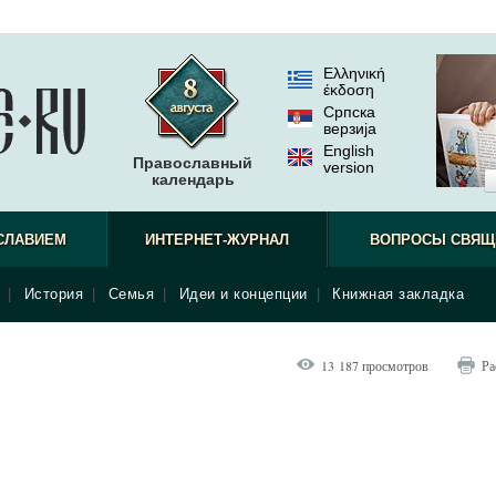
Ελληνική
έκδοση
Српска
верзиjа
English
Православный
version
календарь
СЛАВИЕМ
ИНТЕРНЕТ-ЖУРНАЛ
ВОПРОСЫ СВЯЩ
|
История
|
Семья
|
Идеи и концепции
|
Книжная закладка
13 187 просмотров
Ра