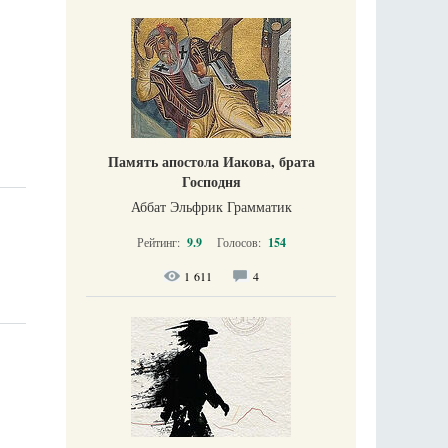
Память апостола Иакова, брата
Господня
Аббат Эльфрик Грамматик
Рейтинг:
9.9
Голосов:
154
1 611
4