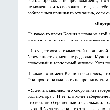
распланировал. И не предполагаешь, что т
не можешь жить свою жизнь так, как тебе х
собираешься принимать эту жизнь, если о
«Внутр
На какое-то время Ксения выпала из этой 
и не жила, а только… хотела забеременеть.
– Я существовала только этой навязчивой и
беременностью, меня не радовало. Муж тож
спокойный и терпеливый человек. Хотя по
В какой-то момент Ксении показалось, что
Она просто начала жить не прошлым (тем,
– Я жила с мыслью, что скоро опять забере
Год, полтора… И те, кто хочет забеременет
что весь мир беременный и с ляльками. То
дыра. Я была уверена, что эта дыра запол