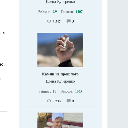
Елена Кучеренко
Рейтинг:
9.9
Голосов:
1107
9 547
5
, я
ас,
й
Камни из прошлого
г
Елена Кучеренко
Рейтинг:
10
Голосов:
1035
8 230
8