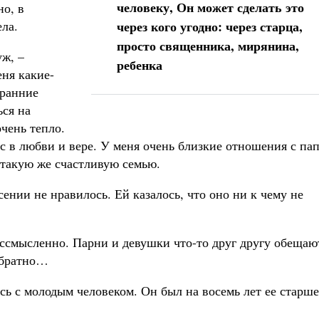
человеку, Он может сделать это
о, в
ела.
через кого угодно: через старца,
просто священника, мирянина,
уж, –
ребенка
еня какие-
 ранние
ься на
чень тепло.
ас в любви и вере. У меня очень близкие отношения с па
 такую же счастливую семью.
ении не нравилось. Ей казалось, что оно ни к чему не
ессмысленно. Парни и девушки что-то друг другу обещаю
обратно…
ь с молодым человеком. Он был на восемь лет ее старше