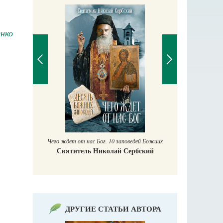
енко
П
Е
аучись у
Чего ждет от нас Бог. 10 заповедей Божиих
Святитель Николай Сербский
ДРУГИЕ СТАТЬИ АВТОРА