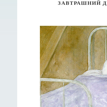
ЗАВТРАШНИЙ 
Разлуки не будет
Фредерика де Грааф