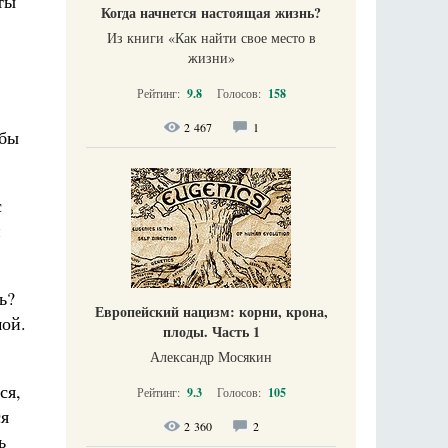
ты
Когда начнется настоящая жизнь?
Из книги «Как найти свое место в
жизни​»
Рейтинг:
9.8
Голосов:
158
2 467
1
 бы
с
н
ь?
Европейский нацизм: корни, крона,
мой.
плоды. Часть 1
Александр Мосякин
ся,
Рейтинг:
9.3
Голосов:
105
ся
2 360
2
ь