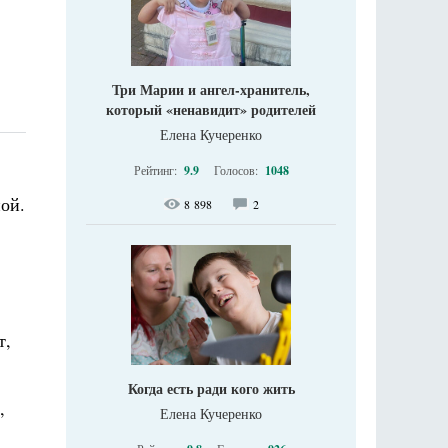
Три Марии и ангел-хранитель,
который «ненавидит» родителей
Елена Кучеренко
Рейтинг:
9.9
Голосов:
1048
пой.
8 898
2
т,
Когда есть ради кого жить
,
Елена Кучеренко