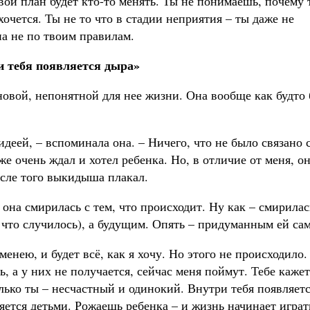
вой план будет кто-то менять. Ты не понимаешь, почему 
очется. Ты не то что в стадии неприятия – ты даже не
на не по твоим правилам.
и тебя появляется дыра»
новой, непонятной для нее жизни. Она вообще как будто
деей, – вспоминала она. – Ничего, что не было связано 
е очень ждал и хотел ребенка. Но, в отличие от меня, о
сле того выкидыша плакал.
 она смирилась с тем, что происходит. Ну как – смирилас
 что случилось), а будущим. Опять – придуманным ей са
менею, и будет всё, как я хочу. Но этого не происходило.
ь, а у них не получается, сейчас меня поймут. Тебе кажет
лько ты – несчастный и одинокий. Внутри тебя появляет
няется детьми. Рожаешь ребенка – и жизнь начинает играт