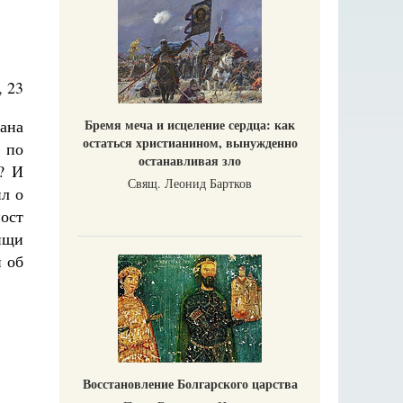
, 23
мана
Бремя меча и исцеление сердца: как
остаться христианином, вынужденно
 по
останавливая зло
? И
Свящ. Леонид Бартков
ил о
ост
ищи
и об
Восстановление Болгарского царства