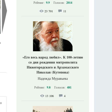
Рейтинг:
9.9
Голосов:
2014
23 701
11
а
«Его весь народ любил». К 100-летию
со дня рождения митрополита
Нижегородского и Арзамасского
Николая (Кутепова)
Надежда Муравьева
Рейтинг:
9.8
Голосов:
481
13 106
4
по