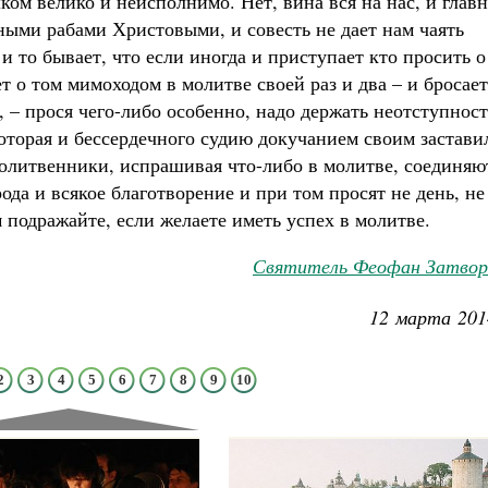
шком велико и неисполнимо. Нет, вина вся на нас, и глав
рными рабами Христовыми, и совесть не дает нам чаять
и то бывает, что если иногда и приступает кто просить о
т о том мимоходом в молитве своей раз и два – и бросает
, – прося чего-либо особенно, надо держать неотступност
оторая и бессердечного судию докучанием своим застави
олитвенники, испрашивая что-либо в молитве, соединяю
ода и всякое благотворение и при том просят не день, не
м подражайте, если желаете иметь успех в молитве.
Святитель Феофан Затвор
12 марта 201
2
3
4
5
6
7
8
9
10