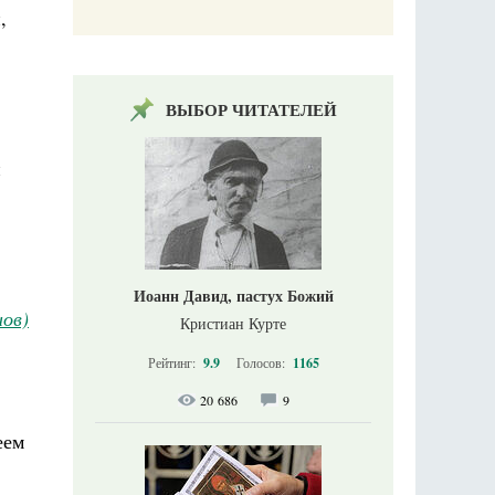
,
ВЫБОР ЧИТАТЕЛЕЙ
й
Иоанн Давид, пастух Божий
ов)
Кристиан Курте
Рейтинг:
9.9
Голосов:
1165
20 686
9
еем