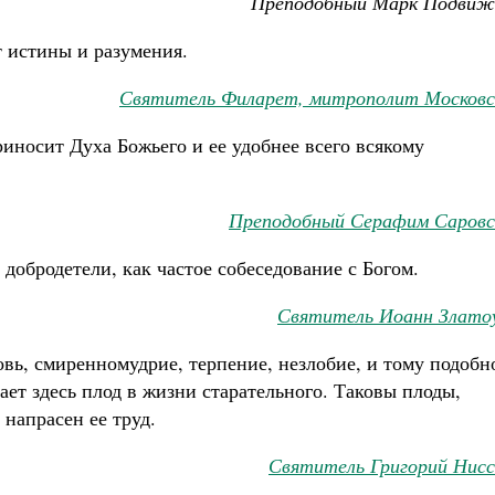
Преподобный Марк Подвиж
т истины и разумения.
Святитель Филарет, митрополит Московс
риносит Духа Божьего и ее удобнее всего всякому
Преподобный Серафим Саровс
 добродетели, как частое собеседование с Богом.
Святитель Иоанн Злато
вь, смиренномудрие, терпение, незлобие, и тому подобн
ет здесь плод в жизни старательного. Таковы плоды,
 напрасен ее труд.
Святитель Григорий Нисс