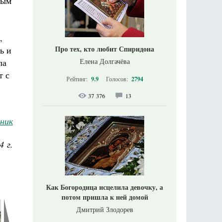
ным
,
Про тех, кто любит Спиридона
ь и
ла
Елена Долгачёва
т с
Рейтинг:
9.9
Голосов:
2794
37 376
13
ник
4 г.
Как Богородица исцелила девочку, а
потом пришла к ней домой
Дмитрий Злодорев