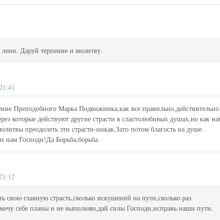
 лени. Даруй терпение и молитву.
21:41
ение Преподобного Марка Подвижника,как все правильно,действительно
рез которые действуют другие страсти в сластолюбивых душах,но как на
олитвы преодолеть эти страсти-никак.Зато потом благость на душе
и нам Господи!Да Борьба,борьба.
21:12
ть свою главную страсть,сколько искушений на пути,сколько раз
амечу себе планы и не выполняю,дай силы Господи,исправь наши пути.