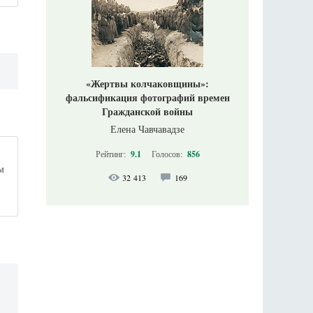
«Жертвы колчаковщины»:
фальсификация фотографий времен
Гражданской войны
Елена Чавчавадзе
Рейтинг:
9.1
Голосов:
856
м
32 413
169