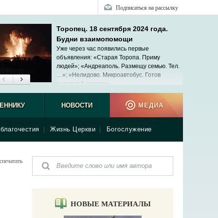
Подписаться на рассылку
Торопец. 18 сентября 2024 года.
Будни взаимопомощи
Уже через час появились первые
объявления: «Старая Торопа. Приму
людей»; «Андреаполь. Размещу семью. Тел.
…»; «Нелидово. Микроавтобус. Готов
вывезти 8 человек»...
ЕННИКУ
НОВОСТИ
МЕДИА
благочестия
|
Жизнь Церкви
|
Богослужение
спечатать
НОВЫЕ МАТЕРИАЛЫ