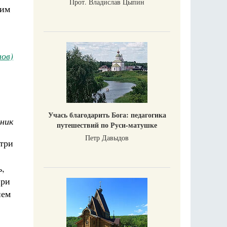
Прот. Владислав Цыпин
 им
ов)
Учась благодарить Бога: педагогика
ник
путешествий по Руси-матушке
Петр Давыдов
утри
ь,
при
ием