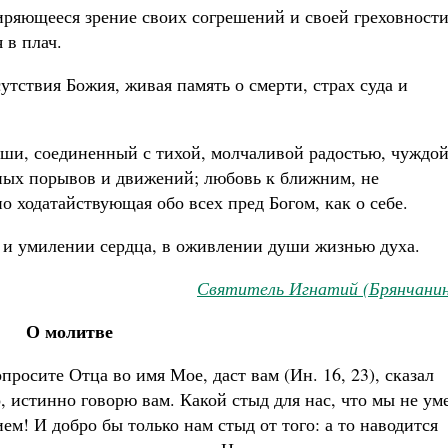
ряющееся зрение своих согрешений и своей греховности
 в плач.
ствия Божия, живая память о смерти, страх суда и
ши, соединенный с тихой, молчаливой радостью, чуждо
ных порывов и движений; любовь к ближним, не
 ходатайствующая обо всех пред Богом, как о себе.
 и умилении сердца, в оживлении души жизнью духа.
Святитель Игнатий (Брянчанин
О молитве
росите Отца во имя Мое, даст вам (Ин. 16, 23), сказал
, истинно говорю вам. Какой стыд для нас, что мы не ум
м! И добро бы только нам стыд от того: а то наводится