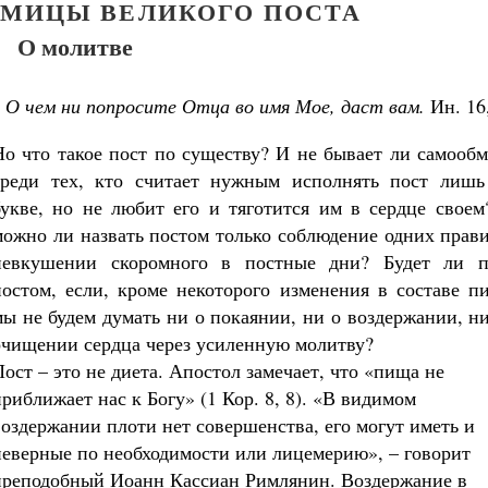
ЕДМИЦЫ ВЕЛИКОГО ПОСТА
О молитве
О чем ни попросите Отца во имя Мое, даст вам.
Ин. 16
Но что такое пост по существу? И не бывает ли самооб
среди тех, кто считает нужным исполнять пост лишь
букве, но не любит его и тяготится им в сердце своем
можно ли назвать постом только соблюдение одних прав
невкушении скоромного в постные дни? Будет ли п
постом, если, кроме некоторого изменения в составе п
мы не будем думать ни о покаянии, ни о воздержании, н
очищении сердца через усиленную молитву?
Пост – это не диета. Апостол замечает, что «пища не
приближает нас к Богу» (1 Кор. 8, 8). «В видимом
воздержании плоти нет совершенства, его могут иметь и
неверные по необходимости или лицемерию», – говорит
преподобный Иоанн Кассиан Римлянин. Воздержание в