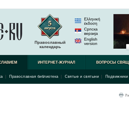
Ελληνική
έκδοση
Српска
верзиjа
English
Православный
version
календарь
СЛАВИЕМ
ИНТЕРНЕТ-ЖУРНАЛ
ВОПРОСЫ СВЯЩ
ка
|
Православная библиотека
|
Святые и святыни
|
Подвижники 
Ра