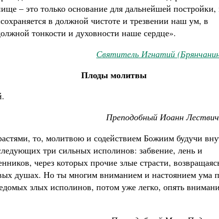
пище – это только основание для дальнейшей постройки,
«сохраняется в должной чистоте и трезвении наш ум, в
должной тонкости и духовности наше сердце».
Святитель Игнатий (Брянчанин
Плоды молитвы
й.
Преподобный Иоанн Лествич
трастями, то, молитвою и содействием Божиим будучи вн
 следующих три сильных исполинов: забвение, лень и
нников, через которых прочие злые страсти, возвращаяс
ивых душах. Но ты многим вниманием и настоянием ума 
едомых злых исполинов, потом уже легко, опять вниман