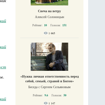
ник
Свеча на ветру
Алексей Солоницын
кий
Рейтинг:
10
Голосов:
151
1 665
кий
уст
«Нужна личная ответственность перед
ое.
собой, семьей, страной и Богом»
Беседа с Сергеем Сельяновым
Рейтинг:
9.6
Голосов:
50
кий
1 147