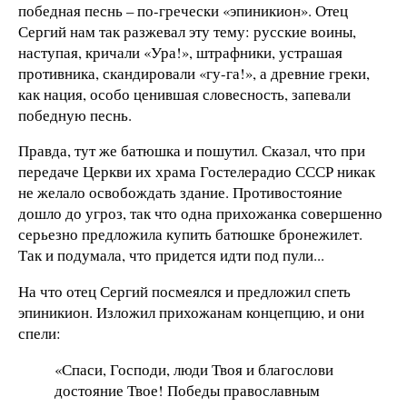
победная песнь – по-гречески «эпиникион». Отец
Сергий нам так разжевал эту тему: русские воины,
наступая, кричали «Ура!», штрафники, устрашая
противника, скандировали «гу-га!», а древние греки,
как нация, особо ценившая словесность, запевали
победную песнь.
Правда, тут же батюшка и пошутил. Сказал, что при
передаче Церкви их храма Гостелерадио СССР никак
не желало освобождать здание. Противостояние
дошло до угроз, так что одна прихожанка совершенно
серьезно предложила купить батюшке бронежилет.
Так и подумала, что придется идти под пули...
На что отец Сергий посмеялся и предложил спеть
эпиникион. Изложил прихожанам концепцию, и они
спели:
«Спаси, Господи, люди Твоя и благослови
достояние Твое! Победы православным