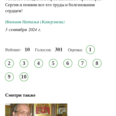
Сергия и помяни все его труды и болезнования
сердцем!
Инокиня Наталья (Каверзнева)
3 сентября 2024 г.
10
301
1
Рейтинг:
Голосов:
Оценка:
2
3
4
5
6
7
8
9
10
Смотри также