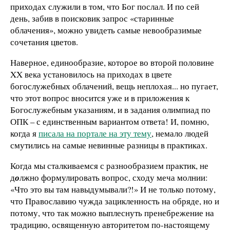
приходах служили в том, что Бог послал. И по сей
день, забив в поисковик запрос «старинные
облачения», можно увидеть самые невообразимые
сочетания цветов.
Наверное, единообразие, которое во второй половине
XX века установилось на приходах в цвете
богослужебных облачений, вещь неплохая... но пугает,
что этот вопрос вносится уже и в приложения к
Богослужебным указаниям, и в задания олимпиад по
ОПК – с единственным вариантом ответа! И, помню,
когда я
писала на портале на эту тему
, немало людей
смутились на самые невинные разницы в практиках.
Когда мы сталкиваемся с разнообразием практик, не
д
о
лжно формулировать вопрос, сходу меча молнии:
«Что это вы там навыдумывали?!» И не только потому,
что Православию чужда зацикленность на обряде, но и
потому, что так можно выплеснуть пренебрежение на
традицию, освященную авторитетом по-настоящему