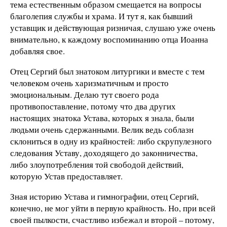
тема естественным образом смещается на вопросы
благолепия службы и храма. И тут я, как бывший
уставщик и действующая ризничая, слушаю уже очень
внимательно, к каждому воспоминанию отца Иоанна
добавляя свое.
Отец Сергий был знатоком литургики и вместе с тем
человеком очень харизматичным и просто
эмоциональным. Делаю тут своего рода
противопоставление, потому что два других
настоящих знатока Устава, которых я знала, были
людьми очень сдержанными. Велик ведь соблазн
склониться в одну из крайностей: либо скрупулезного
следования Уставу, доходящего до законничества,
либо злоупотребления той свободой действий,
которую Устав предоставляет.
Зная историю Устава и гимнографии, отец Сергий,
конечно, не мог уйти в первую крайность. Но, при всей
своей пылкости, счастливо избежал и второй – потому,