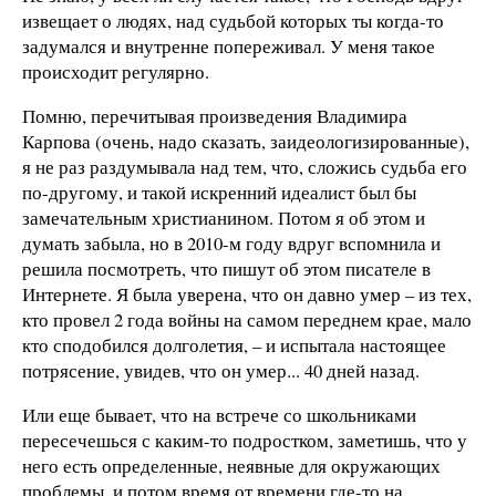
извещает о людях, над судьбой которых ты когда-то
задумался и внутренне попереживал. У меня такое
происходит регулярно.
Помню, перечитывая произведения Владимира
Карпова (очень, надо сказать, заидеологизированные),
я не раз раздумывала над тем, что, сложись судьба его
по-другому, и такой искренний идеалист был бы
замечательным христианином. Потом я об этом и
думать забыла, но в 2010-м году вдруг вспомнила и
решила посмотреть, что пишут об этом писателе в
Интернете. Я была уверена, что он давно умер – из тех,
кто провел 2 года войны на самом переднем крае, мало
кто сподобился долголетия, – и испытала настоящее
потрясение, увидев, что он умер... 40 дней назад.
Или еще бывает, что на встрече со школьниками
пересечешься с каким-то подростком, заметишь, что у
него есть определенные, неявные для окружающих
проблемы, и потом время от времени где-то на