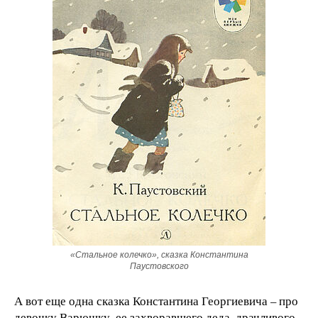
«Стальное колечко», сказка Константина
Паустовского
А вот еще одна сказка Константина Георгиевича – про
девочку Варюшку, ее захворавшего деда, драчливого