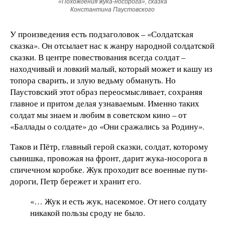
«Похождения жука-носорога», сказка
Константина Паустовского
У произведения есть подзаголовок – «Солдатская
сказка». Он отсылает нас к жанру народной солдатской
сказки. В центре повествования всегда солдат –
находчивый и ловкий малый, который может и кашу из
топора сварить, и злую ведьму обмануть. Но
Паустовский этот образ переосмысливает, сохраняя
главное и притом делая узнаваемым. Именно таких
солдат мы знаем и любим в советском кино – от
«Баллады о солдате» до «Они сражались за Родину».
Таков и Пётр, главный герой сказки, солдат, которому
сынишка, провожая на фронт, дарит жука-носорога в
спичечном коробке. Жук проходит все военные пути-
дороги, Петр бережет и хранит его.
«… Жук и есть жук, насекомое. От него солдату
никакой пользы сроду не было.