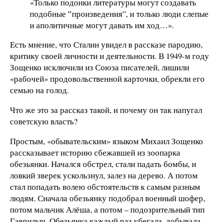
«Только подонки литературы могут создавать
подобные ‟произведения”, и только люди слепые
и аполитичные могут давать им ход…».
Есть мнение, что Сталин увидел в рассказе пародию,
критику своей личности и деятельности. В 1949-м году
Зощенко исключили из Союза писателей, лишили
«рабочей» продовольственной карточки, обрекли его
семью на голод.
Что же это за рассказ такой, и почему он так напугал
советскую власть?
Простым, «обывательским» языком Михаил Зощенко
рассказывает историю сбежавшей из зоопарка
обезьянки. Начался обстрел, стали падать бомбы, и
ловкий зверек ускользнул, залез на дерево. А потом
стал попадать волею обстоятельств к самым разным
людям. Сначала обезьянку подобрал военный шофер,
потом мальчик Алёша, а потом – подозрительный тип
Гаврилыч. Обезьянка каждый раз убегала, добывала