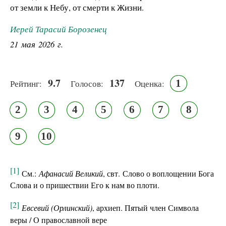
от земли к Небу, от смерти к Жизни.
Иерей Тарасий Борозенец
21 мая 2026 г.
9.7
137
1
Рейтинг:
Голосов:
Оценка:
2
3
4
5
6
7
8
9
10
[1]
См.:
Афанасий Великий
, свт. Слово о воплощении Бога
Слова и о пришествии Его к нам во плоти.
[2]
Евсевий (Орлинский)
, архиеп. Пятый член Символа
веры / О православной вере