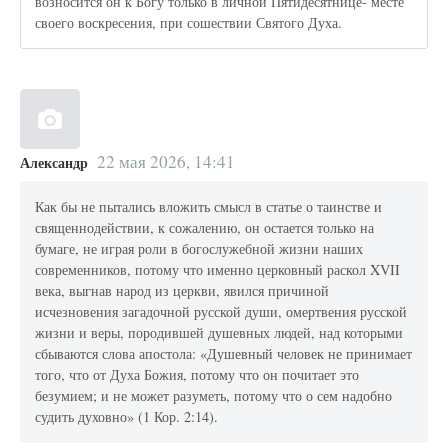
возносится он к Богу только в личной Пятидесятнице- месте
своего воскресения, при сошествии Святого Духа.
22 мая 2026, 14:41
Александр
Как бы не пытались вложить смысл в статье о таинстве и
священнодействии, к сожалению, он остается только на
бумаге, не играя роли в богослужебной жизни наших
современников, потому что именно церковный раскол XVII
века, выгнав народ из церкви, явился причиной
исчезновения загадочной русской души, омертвения русской
жизни и веры, породившей душевных людей, над которыми
сбываются слова апостола: «Душевный человек не принимает
того, что от Духа Божия, потому что он почитает это
безумием; и не может разуметь, потому что о сем надобно
судить духовно» (1 Кор. 2:14).