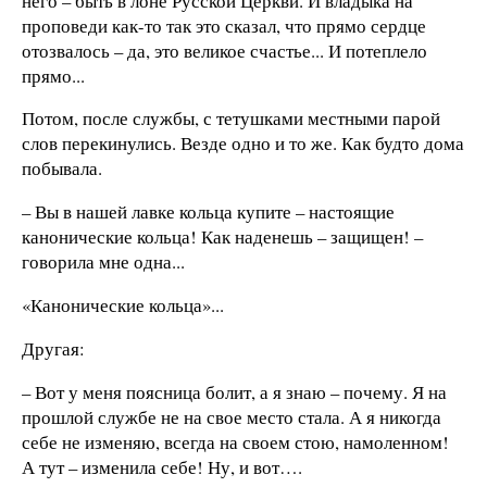
него – быть в лоне Русской Церкви. И владыка на
проповеди как-то так это сказал, что прямо сердце
отозвалось – да, это великое счастье... И потеплело
прямо...
Потом, после службы, с тетушками местными парой
слов перекинулись. Везде одно и то же. Как будто дома
побывала.
– Вы в нашей лавке кольца купите – настоящие
канонические кольца! Как наденешь – защищен! –
говорила мне одна...
«Канонические кольца»...
Другая:
– Вот у меня поясница болит, а я знаю – почему. Я на
прошлой службе не на свое место стала. А я никогда
себе не изменяю, всегда на своем стою, намоленном!
А тут – изменила себе! Ну, и вот….