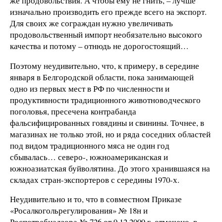
же продовольствия. А чтобы ему не гнить, – лучше
изначально производить его прежде всего на экспорт.
Для своих же сограждан нужно увеличивать
продовольственный импорт необязательно высокого
качества и потому – отнюдь не дорогостоящий…
Поэтому неудивительно, что, к примеру, в середине
января в Белгородской области, пока занимающей
одно из первых мест в РФ по численности и
продуктивности традиционного животноводческого
поголовья, пресечена контрабанда
фальсифицированных говядины и свинины. Точнее, в
магазинах не только этой, но и ряда соседних областей
под видом традиционного мяса не один год
сбывалась… северо-, южноамериканская и
южноазиатская буйволятина. До этого хранившаяся на
складах стран-экспортеров с середины 1970-х.
Неудивительно и то, что в совместном Приказе
«Росалкогольрегулирования» № 18н и
Роспотребнадзора № 726 от 9.12.2009 г. отмечено, в