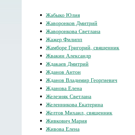
Жабыко Юлия
Жаворонков Дмитрий
Жаворонкова Светлана
Жажер Филипп
Жамборе Григорий, священник
Жвакин Александр
Ждакаев Дмитрий
Жданов Антон
Жданов Владимир Георгиевич
Жданова Елена
Железняк Светлана
Желенникова Екатерина
Желтов Михаил, священник
Живкович Мария
Живова Елена