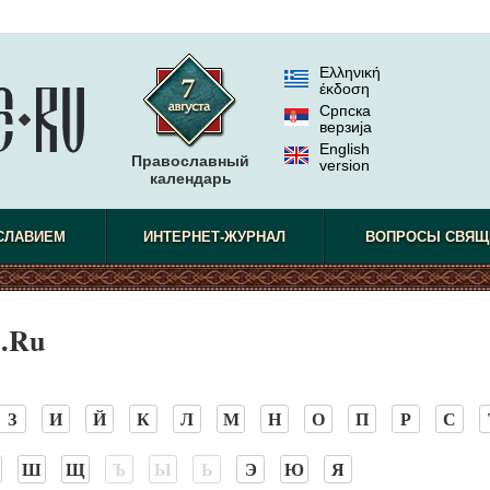
Ελληνική
έκδοση
Српска
верзиjа
English
Православный
version
календарь
СЛАВИЕМ
ИНТЕРНЕТ-ЖУРНАЛ
ВОПРОСЫ СВЯЩ
.Ru
З
И
Й
К
Л
М
Н
О
П
Р
С
Ш
Щ
Ъ
Ы
Ь
Э
Ю
Я