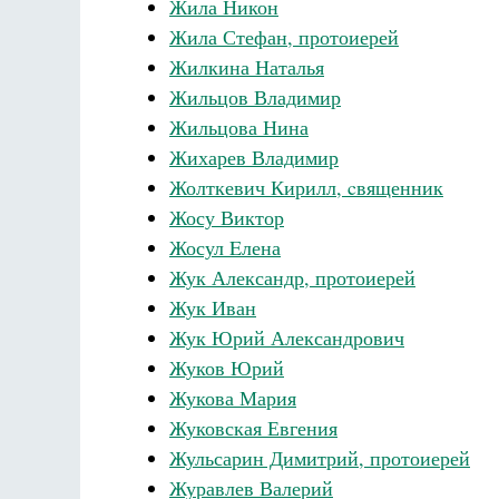
Жила Никон
Жила Стефан, протоиерей
Жилкина Наталья
Жильцов Владимир
Жильцова Нина
Жихарев Владимир
Жолткевич Кирилл, cвященник
Жосу Виктор
Жосул Eлена
Жук Александр, протоиерей
Жук Иван
Жук Юрий Александрович
Жуков Юрий
Жукова Мария
Жуковская Евгения
Жульсарин Димитрий, протоиерей
Журавлев Валерий