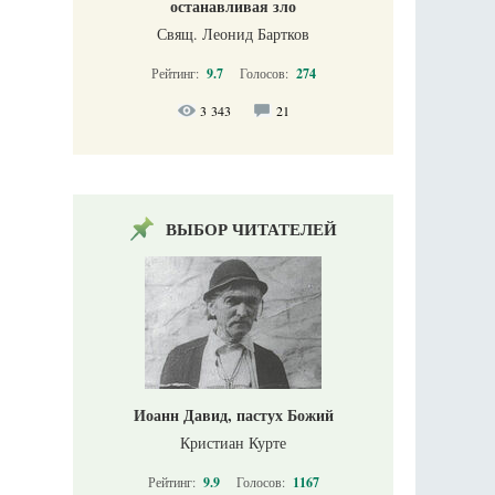
останавливая зло
Свящ. Леонид Бартков
Рейтинг:
9.7
Голосов:
274
3 343
21
ВЫБОР ЧИТАТЕЛЕЙ
Иоанн Давид, пастух Божий
Кристиан Курте
Рейтинг:
9.9
Голосов:
1167