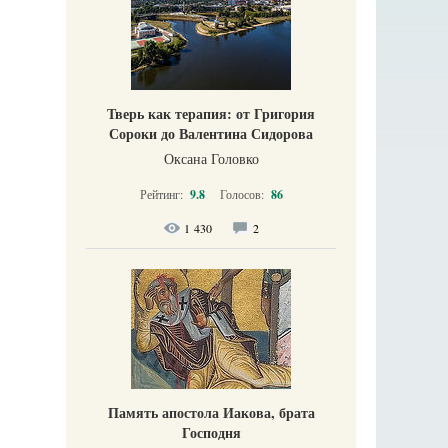
Тверь как терапия: от Григория
Сороки до Валентина Сидорова
Оксана Головко
Рейтинг:
9.8
Голосов:
86
1 430
2
Память апостола Иакова, брата
Господня