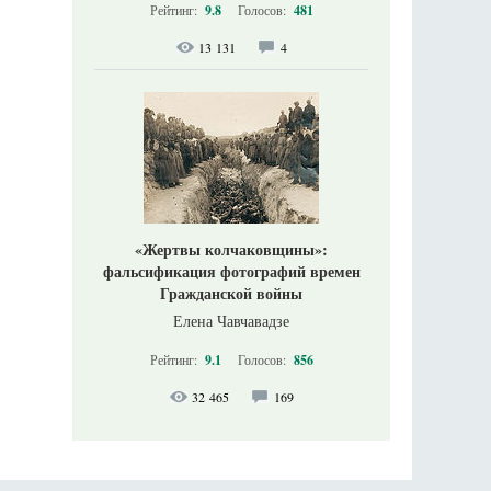
Рейтинг:
9.8
Голосов:
481
13 131
4
«Жертвы колчаковщины»:
фальсификация фотографий времен
Гражданской войны
Елена Чавчавадзе
Рейтинг:
9.1
Голосов:
856
32 465
169