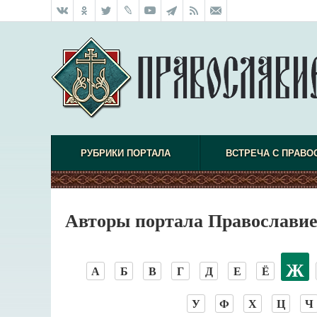
РУБРИКИ ПОРТАЛА
ВСТРЕЧА С ПРАВО
Авторы портала Православие
Ж
А
Б
В
Г
Д
Е
Ё
У
Ф
Х
Ц
Ч