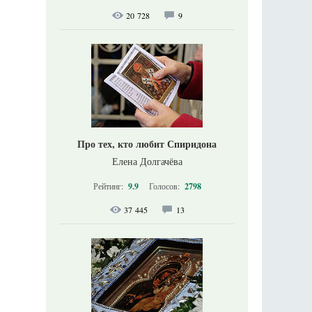
20 728
9
Про тех, кто любит Спиридона
Елена Долгачёва
Рейтинг:
9.9
Голосов:
2798
37 445
13