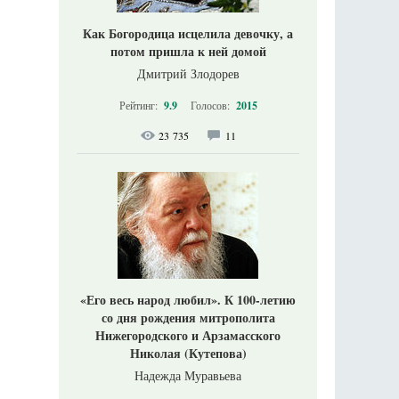
Как Богородица исцелила девочку, а
потом пришла к ней домой
Дмитрий Злодорев
Рейтинг:
9.9
Голосов:
2015
23 735
11
«Его весь народ любил». К 100-летию
со дня рождения митрополита
Нижегородского и Арзамасского
Николая (Кутепова)
Надежда Муравьева