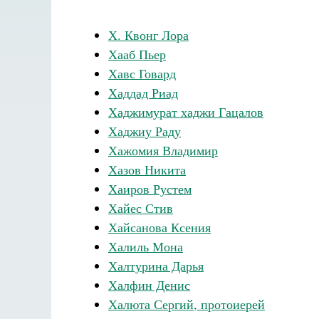
Х. Квонг Лора
Хааб Пьер
Хавс Говард
Хаддад Риад
Хаджимурат хаджи Гацалов
Хаджиу Раду
Хажомия Владимир
Хазов Никита
Хаиров Рустем
Хайес Стив
Хайсанова Ксения
Халиль Мона
Халтурина Дарья
Халфин Денис
Халюта Сергий, протоиерей