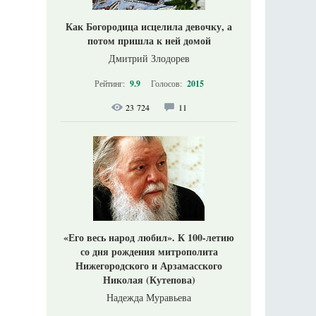
Как Богородица исцелила девочку, а
потом пришла к ней домой
Дмитрий Злодорев
Рейтинг:
9.9
Голосов:
2015
23 724
11
«Его весь народ любил». К 100-летию
со дня рождения митрополита
Нижегородского и Арзамасского
Николая (Кутепова)
Надежда Муравьева