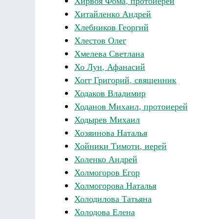
Хирвоя Фома, протоиерей
Хитайленко Андрей
Хлебников Георгий
Хлестов Олег
Хмелева Светлана
Хо Лун, Афанасий
Хогг Григорий, священник
Ходаков Владимир
Ходанов Михаил, протоиерей
Ходырев Михаил
Хозяинова Наталья
Хойники Тимоти, иерей
Холенко Андрей
Холмогоров Егор
Холмогорова Наталья
Холодилова Татьяна
Холодова Елена