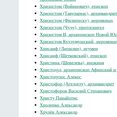
Хризостом (Войинович), епископ
Хризостом (Тавулареас), архимандри
Хризостом (Филипеску), иеромонах
Хризостом (Чучу), протосингел
Хризостом II, архиепископ Новой Ю
Хризостом Кутлумушский, иеромона
Хрисанф (Липилин), игумен
Хрисанф (Щетковский), епископ
Христина (Шевелева), инокиня
Христодул, архиепископ Афинский и
Христодулос Алекос
Христофор (Агелоглу), архимандрит
Христофоров Василий Степанович
Христу Панайотис
Хроленко Александр
Хрулёв Александр