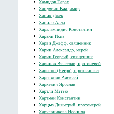
Хамидов Тарах
Хандорин Владимир
Ханик Джек
Ханило Алла
Харалампидис Константин
Харани Иска
Харви Джефф, священник
Харин Александр, иерей
Харин Георгий, священник
Харинов Вячеслав, протоиерей
Харитон (Негря), протосингел
Харитонов Алексей
Харкевич Ярослав
Хартли Мэтью
Хартман Константин
Харцыз Димитрий, протоиерей
Харчевникова Неонила