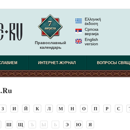
Ελληνική
έκδοση
Српска
верзиjа
English
Православный
version
календарь
СЛАВИЕМ
ИНТЕРНЕТ-ЖУРНАЛ
ВОПРОСЫ СВЯЩ
.Ru
З
И
Й
К
Л
М
Н
О
П
Р
С
Ш
Щ
Ъ
Ы
Ь
Э
Ю
Я