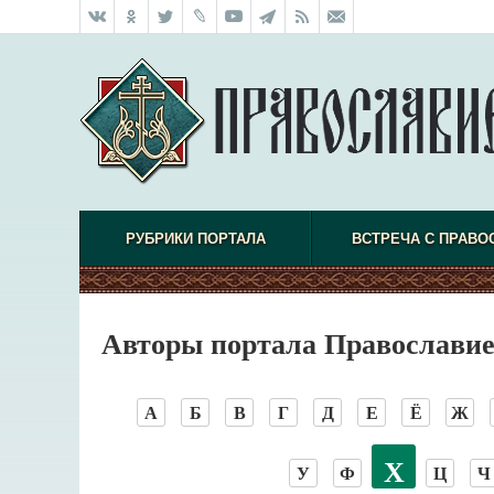
РУБРИКИ ПОРТАЛА
ВСТРЕЧА С ПРАВО
Авторы портала Православие
А
Б
В
Г
Д
Е
Ё
Ж
Х
У
Ф
Ц
Ч