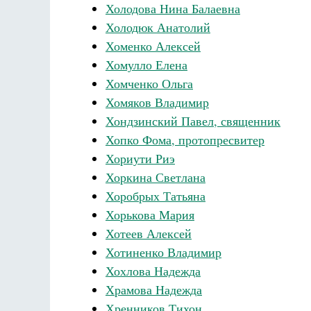
Холодова Нина Балаевна
Холодюк Анатолий
Хоменко Алексей
Хомулло Елена
Хомченко Ольга
Хомяков Владимир
Хондзинский Павел, священник
Хопко Фома, протопресвитер
Хориути Риэ
Хоркина Светлана
Хоробрых Татьяна
Хорькова Мария
Хотеев Алексей
Хотиненко Владимир
Хохлова Надежда
Храмова Надежда
Хренников Тихон