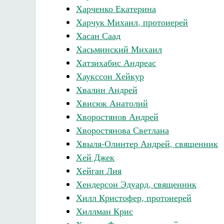
Харченко Екатерина
Харчук Михаил, протоиерей
Хасан Саад
Хасьминский Михаил
Хатзихабис Андреас
Хаукссон Хейкур
Хвалин Андрей
Хвисюк Анатолий
Хворостянов Андрей
Хворостянова Светлана
Хвыля-Олинтер Андрей, священник
Хей Джек
Хейган Лия
Хендерсон Эдуард, священник
Хилл Кристофер, протоиерей
Хиллман Крис