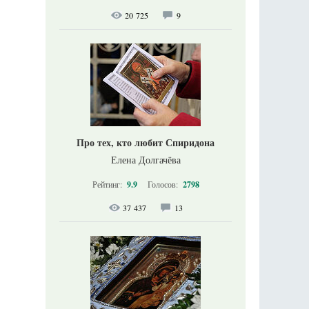
20 725
9
Про тех, кто любит Спиридона
Елена Долгачёва
Рейтинг:
9.9
Голосов:
2798
37 437
13