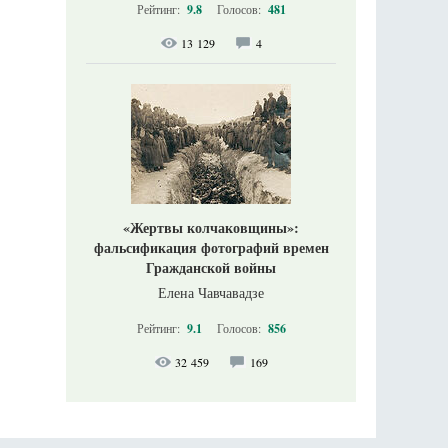
Рейтинг:
9.8
Голосов:
481
13 129
4
«Жертвы колчаковщины»:
фальсификация фотографий времен
Гражданской войны
Елена Чавчавадзе
Рейтинг:
9.1
Голосов:
856
32 459
169