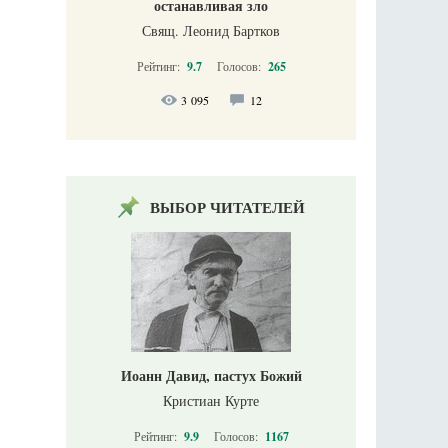
останавливая зло
Свящ. Леонид Бартков
Рейтинг:
9.7
Голосов:
265
3 095
12
ВЫБОР ЧИТАТЕЛЕЙ
Иоанн Давид, пастух Божий
Кристиан Курте
Рейтинг:
9.9
Голосов:
1167