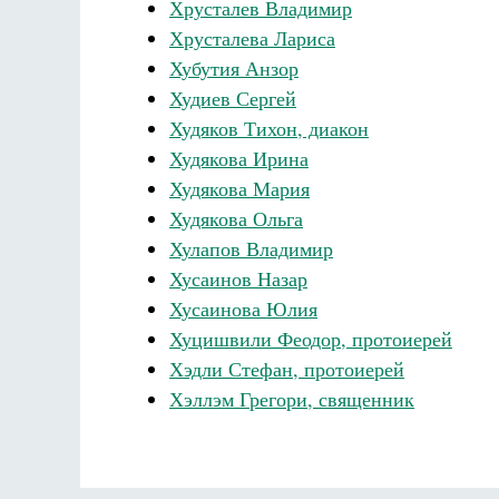
Хрусталев Владимир
Хрусталева Лариса
Хубутия Анзор
Худиев Сергей
Худяков Тихон, диакон
Худякова Ирина
Худякова Мария
Худякова Ольга
Хулапов Владимир
Хусаинов Назар
Хусаинова Юлия
Хуцишвили Феодор, протоиерей
Хэдли Стефан, протоиерей
Хэллэм Грегори, священник