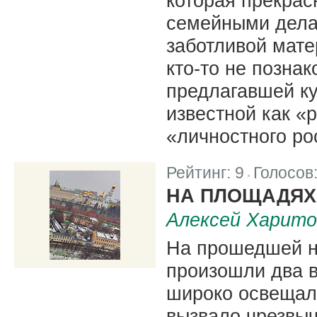
которая прекрас
семейными дела
заботливой мате
кто-то не позна
предлагавшей ку
известной как «
«личностного ро
Рейтинг:
9
Голосов
|
НА ПЛОЩАДЯХ 
Алексей Харито
На прошедшей н
произошли два в
широко освещало
вызвало чрезвыч