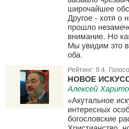
широчайшее обс
Другое - хотя о 
прошло незамеч
внимание. Но ка
Мы увидим это в
оба.
Рейтинг:
9.4
Голос
|
НОВОЕ ИСКУС
Алексей Харито
«Акутальное иск
интересных осо
богословские ра
Христианство, н