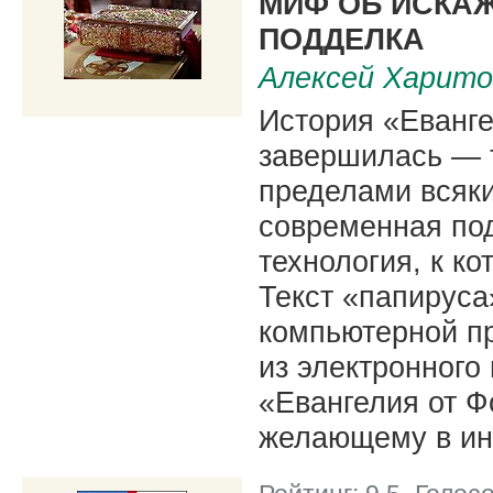
МИФ ОБ ИСКА
ПОДДЕЛКА
Алексей Харито
История «Еванг
завершилась — т
пределами всяки
современная под
технология, к к
Текст «папируса
компьютерной п
из электронного
«Евангелия от Ф
желающему в ин