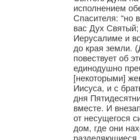
исполнением об
Спасителя: “но в
вас Дух Святый;
Иерусалиме и во
до края земли. (
повествует об э
единодушно преб
[некоторыми] ж
Иисуса, и с брат
дня Пятидесятн
вместе. И внеза
от несущегося с
дом, где они на
разделяющиеся я