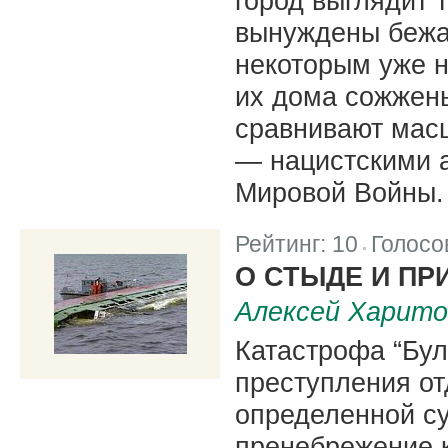
город выглядит 
вынуждены бежа
некоторым уже н
их дома сожжен
сравнивают мас
— нацистскими 
Мировой Войны.
Рейтинг:
10
Голосо
|
О СТЫДЕ И ПР
Алексей Харито
Катастрофа “Бул
преступления от
определенной су
пренебрежение 