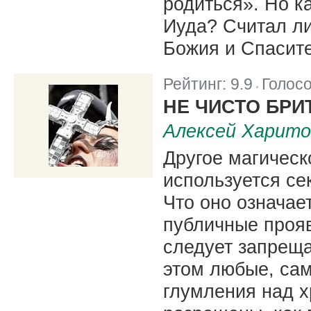
родиться». Но к
Иуда? Считал ли
Божия и Спасит
Рейтинг:
9.9
Голос
|
НЕ ЧИСТО БРИ
Алексей Харито
Другое магическ
используется се
Что оно означае
публичные проя
следует запреща
этом любые, сам
глумления над 