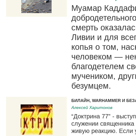
Муамар Каддафи
добродетельного
смерть оказала
Ливии и для все
копья о том, на
человеком — нек
благодетелем св
мучеником, дру
безумцем.
БИЛАЙН, WARHAMMER И БЕ
Алексей Харитонов
“Доктрина 77” - высту
служении священника 
живую реакцию. Если 