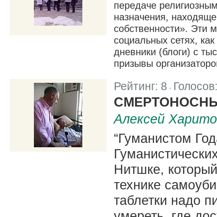
передаче религиозным
назначения, находяще
собственности». Эти 
социальных сетях, как
дневники (блоги) с ты
призывы организаторо
Рейтинг:
8
Голосов
|
СМЕРТОНОСНЫ
Алексей Харито
“Гуманистом Год
Гуманистически
Нитшке, который
технике самоуби
таблетки надо п
умереть, где дос