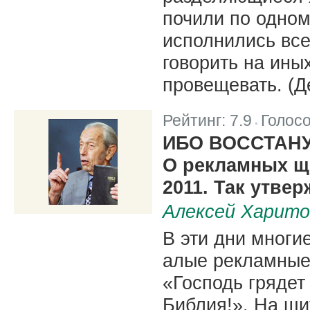
почили по одном
исполнились все
говорить на ины
провещевать. (Де
Рейтинг:
7.9
Голос
|
ИБО ВОССТАН
О рекламных щи
2011. Так утве
Алексей Харито
В эти дни многие
алые рекламные
«Господь грядет
Библия!». На щи