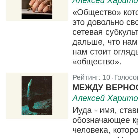
Алексей Харито
«Общество» кото
это довольно св
сетевая субкуль
дальше, что нам
нам стоит огляды
«общество».
Рейтинг:
10
Голосо
|
МЕЖДУ ВЕРНО
Алексей Харито
Иуда - имя, ста
обозначающее к
человека, котор