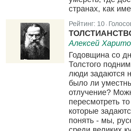
странах, как име
Рейтинг:
10
Голосо
|
ТОЛСТИАНСТВ
Алексей Харито
Годовщина со д
Толстого подним
люди задаются н
было ли уместн
отлучение? Можн
пересмотреть т
которые задаютс
понять - мы, ру
среди великих к