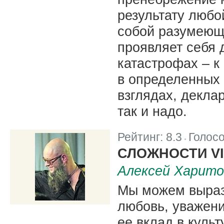
результату любо
собой разумеющи
проявляет себя 
катастрофах – к
в определенных 
взглядах, декла
так и надо.
Рейтинг:
8.3
Голос
|
СЛОЖНОСТИ V
Алексей Харито
Мы можем выраз
любовь, уважени
ее вклад в культ