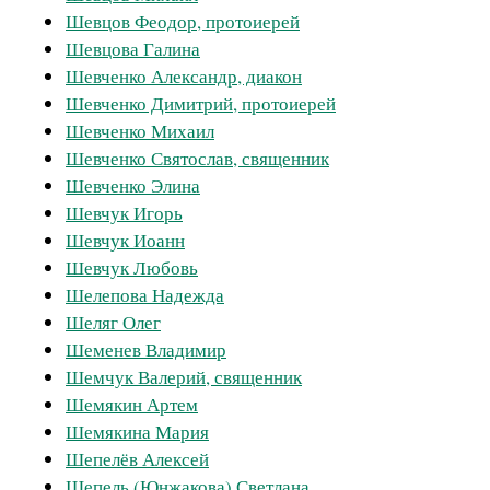
Шевцов Феодор, протоиерей
Шевцова Галина
Шевченко Александр, диакон
Шевченко Димитрий, протоиерей
Шевченко Михаил
Шевченко Святослав, священник
Шевченко Элина
Шевчук Игорь
Шевчук Иоанн
Шевчук Любовь
Шелепова Надежда
Шеляг Олег
Шеменев Владимир
Шемчук Валерий, священник
Шемякин Артем
Шемякина Мария
Шепелёв Алексей
Шепель (Юнжакова) Светлана