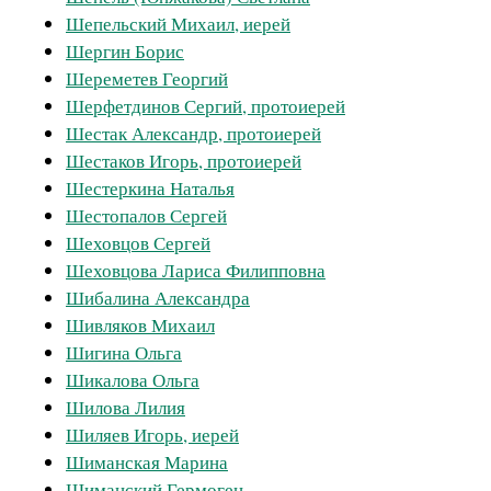
Шепельский Михаил, иерей
Шергин Борис
Шереметев Георгий
Шерфетдинов Сергий, протоиерей
Шестак Александр, протоиерей
Шестаков Игорь, протоиерей
Шестеркина Наталья
Шестопалов Сергей
Шеховцов Сергей
Шеховцова Лариса Филипповна
Шибалина Александра
Шивляков Михаил
Шигина Ольга
Шикалова Ольга
Шилова Лилия
Шиляев Игорь, иерей
Шиманская Марина
Шиманский Гермоген