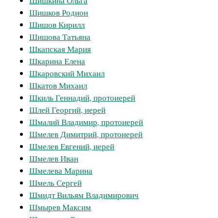
Шишкина Ольга
Шишков Родион
Шишов Кирилл
Шишова Татьяна
Шкапская Мария
Шкарина Елена
Шкаровский Михаил
Шкатов Михаил
Шкиль Геннадий, протоиерей
Шлей Георгий, иерей
Шмалий Владимир, протоиерей
Шмелев Димитрий, протоиерей
Шмелев Евгений, иерей
Шмелев Иван
Шмелева Марина
Шмель Сергей
Шмидт Вильям Владимирович
Шмырев Максим