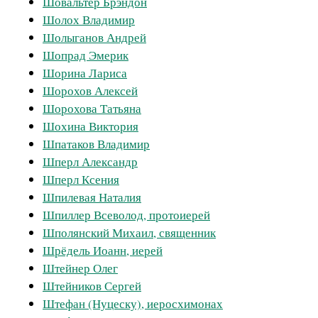
Шовальтер Брэндон
Шолох Владимир
Шолыганов Андрей
Шопрад Эмерик
Шорина Лариса
Шорохов Алексей
Шорохова Татьяна
Шохина Виктория
Шпатаков Владимир
Шперл Александр
Шперл Ксения
Шпилевая Наталия
Шпиллер Всеволод, протоиерей
Шполянский Михаил, священник
Шрёдель Иоанн, иерей
Штейнер Олег
Штейников Сергей
Штефан (Нуцеску), иеросхимонах