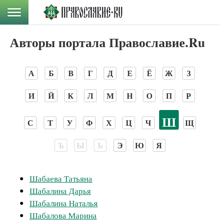
Авторы портала Православие.Ru
А
Б
В
Г
Д
Е
Ё
Ж
З
И
Й
К
Л
М
Н
О
П
Р
Ш
С
Т
У
Ф
Х
Ц
Ч
Щ
Ъ
Ы
Ь
Э
Ю
Я
Шабаева Татьяна
Шабалина Дарья
Шабалина Наталья
Шабалова Марина