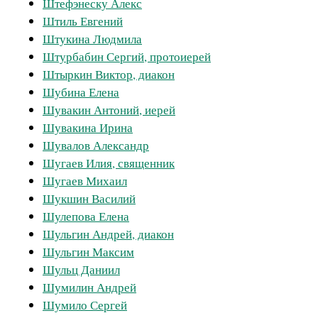
Штефэнеску Алекс
Штиль Евгений
Штукина Людмила
Штурбабин Сергий, протоиерей
Штыркин Виктор, диакон
Шубина Елена
Шувакин Антоний, иерей
Шувакина Ирина
Шувалов Александр
Шугаев Илия, священник
Шугаев Михаил
Шукшин Василий
Шулепова Елена
Шульгин Андрей, диакон
Шульгин Максим
Шульц Даниил
Шумилин Андрей
Шумило Сергей