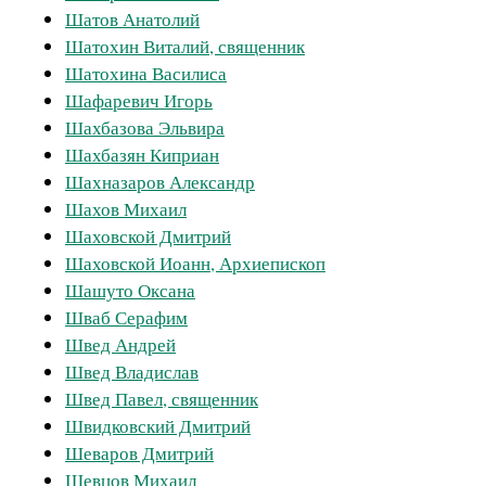
Шатов Анатолий
Шатохин Виталий, священник
Шатохина Василиса
Шафаревич Игорь
Шахбазова Эльвира
Шахбазян Киприан
Шахназаров Александр
Шахов Михаил
Шаховской Дмитрий
Шаховской Иоанн, Архиепископ
Шашуто Оксана
Шваб Серафим
Швед Андрей
Швед Владислав
Швед Павел, священник
Швидковский Дмитрий
Шеваров Дмитрий
Шевцов Михаил