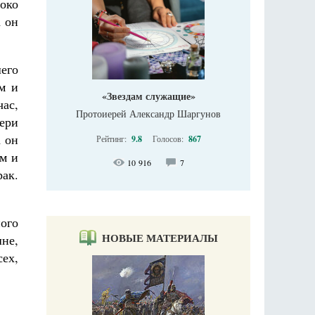
око
а он
его
м и
«Звездам служащие»
час,
Протоиерей Александр Шаргунов
вери
а он
Рейтинг:
9.8
Голосов:
867
ым и
10 916
7
рак.
ного
НОВЫЕ МАТЕРИАЛЫ
шне,
сех,