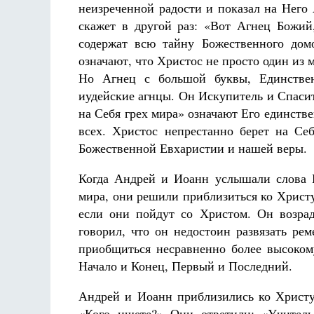
неизреченной радости и показал на Него
скажет в другой раз: «Вот Агнец Божий
содержат всю тайну Божественного домо
означают, что Христос не просто один из 
Но Агнец с большой буквы, Единстве
иудейские агнцы. Он Искупитель и Спасит
на Себя грех мира» означают Его единст
всех. Христос непрестанно берет на Се
Божественной Евхаристии и нашей веры.
Когда Андрей и Иоанн услышали слова 
мира, они решили приблизиться ко Христу
если они пойдут со Христом. Он возрад
говорил, что он недостоин развязать ре
приобщиться несравненно более высоко
Начало и Конец, Первый и Последний.
Андрей и Иоанн приблизились ко Христу.
«Кого ищете?» Они ответили: «Учитель