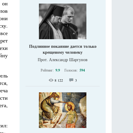
 он
лов
они
сху.
все
ерет
Подлинное покаяние дается только
рехи
крещеному человеку
йну
Прот. Александр Шаргунов
Рейтинг:
9.9
Голосов:
594
ель
8 122
3
тся,
еча
сти
га,
ил:
е».