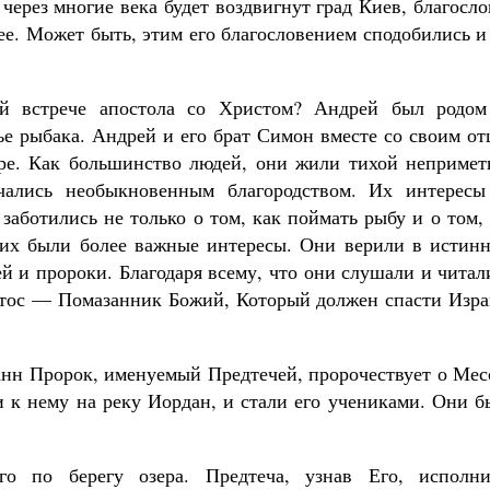
через многие века будет воздвигнут град Киев, благосл
щее. Может быть, этим его благословением сподобились 
ой встрече апостола со Христом? Андрей был родом
е рыбака. Андрей и его брат Симон вместе со своим от
ере. Как большинство людей, они жили тихой непримет
ались необыкновенным благородством. Их интересы
заботились не только о том, как поймать рыбу и о том,
 них были более важные интересы. Они верили в истинн
й и пророки. Благодаря всему, что они слушали и читал
стос — Помазанник Божий, Который должен спасти Изра
нн Пророк, именуемый Предтечей, пророчествует о Мес
и к нему на реку Иордан, и стали его учениками. Они 
о по берегу озера. Предтеча, узнав Его, исполни