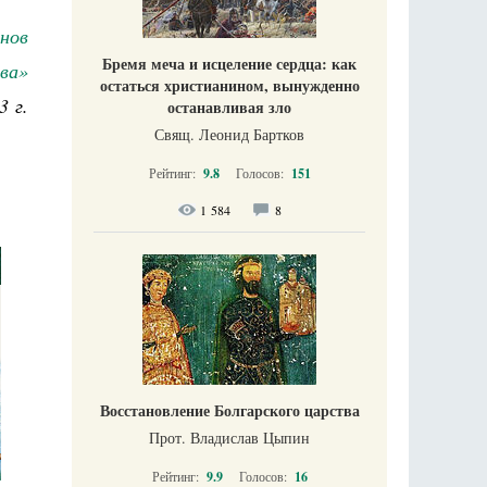
нов
Бремя меча и исцеление сердца: как
ва»
остаться христианином, вынужденно
3 г.
останавливая зло
Свящ. Леонид Бартков
Рейтинг:
9.8
Голосов:
151
1 584
8
Восстановление Болгарского царства
Прот. Владислав Цыпин
Рейтинг:
9.9
Голосов:
16