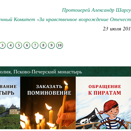
Протоиерей Александр Шаргу
нный Комитет «За нравственное возрождение Отечест
23 июля 201
3
4
5
6
7
8
9
10
олия,
Псково-Печерский монастырь