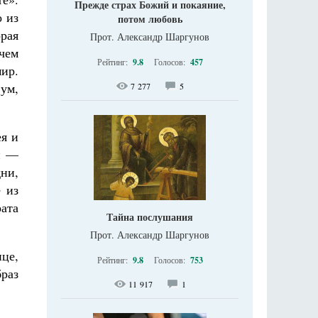
Прежде страх Божий и покаяние,
о из
потом любовь
орая
Прот. Александр Шаргунов
 чем
Рейтинг:
9.8
Голосов:
457
ир.
ум,
7 277
5
ея и
и —
дни,
е из
рата
Тайна послушания
Прот. Александр Шаргунов
це,
Рейтинг:
9.8
Голосов:
753
раз
11 917
1