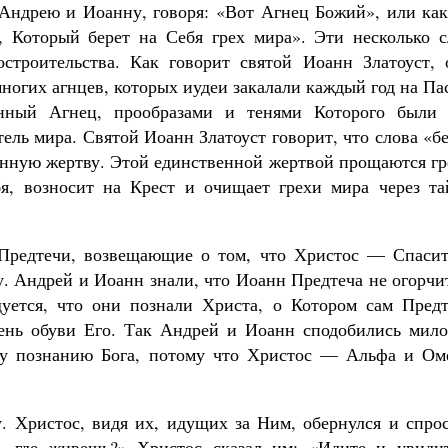
 Андрею и Иоанну, говоря: «Вот Агнец Божий», или как
, Который берет на Себя грех мира». Эти несколько с
строительства. Как говорит святой Иоанн Златоуст, 
многих агнцев, которых иудеи закалали каждый год на Па
нный Агнец, прообразами и тенями Которого были 
ель мира. Святой Иоанн Златоуст говорит, что слова «б
венную жертву. Этой единственной жертвой прощаются г
бя, возносит на Крест и очищает грехи мира через та
Предтечи, возвещающие о том, что Христос — Спасит
. Андрей и Иоанн знали, что Иоанн Предтеча не огорчи
уется, что они познали Христа, о Котором сам Предт
мень обуви Его. Так Андрей и Иоанн сподобились мило
му познанию Бога, потому что Христос — Альфа и Оме
 Христос, видя их, идущих за Ним, обернулся и спрос
, где живешь?» Христос сказал им: «Идите и увидит