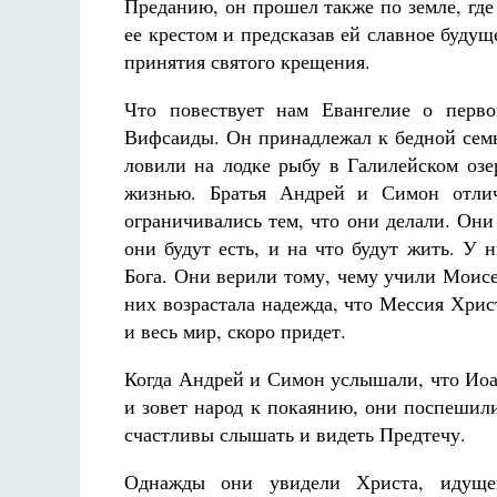
Преданию, он прошел также по земле, где 
ее крестом и предсказав ей славное буду
принятия святого крещения.
Что повествует нам Евангелие о перв
Вифсаиды. Он принадлежал к бедной семь
ловили на лодке рыбу в Галилейском оз
жизнью. Братья Андрей и Симон отлич
ограничивались тем, что они делали. Они 
они будут есть, и на что будут жить. У
Бога. Они верили тому, чему учили Моисе
них возрастала надежда, что Мессия Хри
и весь мир, скоро придет.
Когда Андрей и Симон услышали, что Иоа
и зовет народ к покаянию, они поспешил
счастливы слышать и видеть Предтечу.
Однажды они увидели Христа, идущег