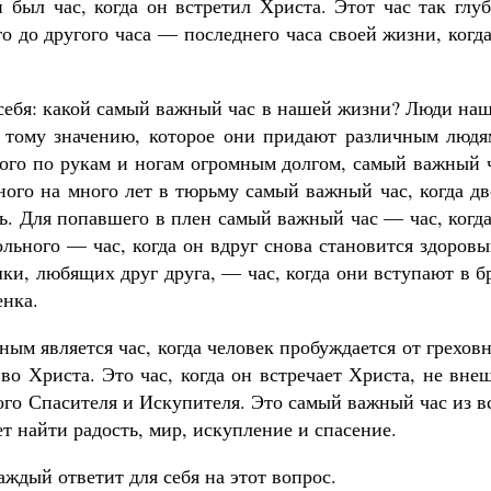
был час, когда он встретил Христа. Этот час так глуб
го до другого часа — последнего часа своей жизни, когд
себя: какой самый важный час в нашей жизни? Люди наш
о тому значению, которое они придают различным людя
ного по рукам и ногам огромным долгом, самый важный 
нного на много лет в тюрьму самый важный час, когда д
ь. Для попавшего в плен самый важный час — час, когд
льного — час, когда он вдруг снова становится здоров
и, любящих друг друга, — час, когда они вступают в б
енка.
ным является час, когда человек пробуждается от грехов
во Христа. Это час, когда он встречает Христа, не вне
ного Спасителя и Искупителя. Это самый важный час из в
т найти радость, мир, искупление и спасение.
аждый ответит для себя на этот вопрос.