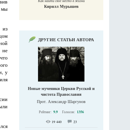
овив
Как найти своё место в жизни
Кирилл Мурышев
и мы
 из
цом
ДРУГИЕ СТАТЬИ АВТОРА
ной
 не
 что
ого
и, у
иля
Новые мученики Церкви Русской и
чистота Православия
сии
Прот. Александр Шаргунов
были
Рейтинг:
9.9
Голосов:
1356
19 440
23
лся