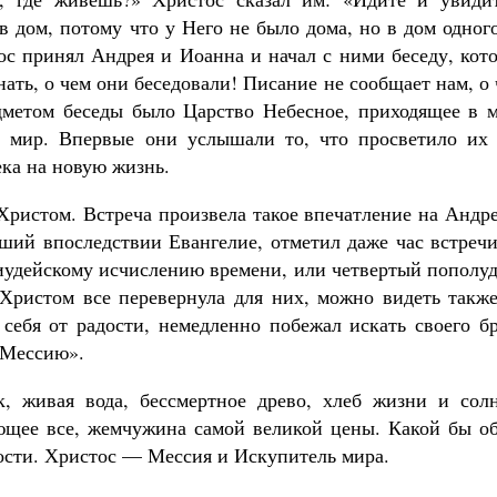
в дом, потому что у Него не было дома, но в дом одног
ос принял Андрея и Иоанна и начал с ними беседу, кот
нать, о чем они беседовали! Писание не сообщает нам, о
дметом беседы было Царство Небесное, приходящее в м
й мир. Впервые они услышали то, что просветило их 
ека на новую жизнь.
Христом. Встреча произвела такое впечатление на Андр
вший впоследствии Евангелие, отметил даже час встреч
 иудейскому исчислению времени, или четвертый пополу
о Христом все перевернула для них, можно видеть такж
 себя от радости, немедленно побежал искать своего б
 Мессию».
, живая вода, бессмертное древо, хлеб жизни и солн
щее все, жемчужина самой великой цены. Какой бы об
ости. Христос — Мессия и Искупитель мира.