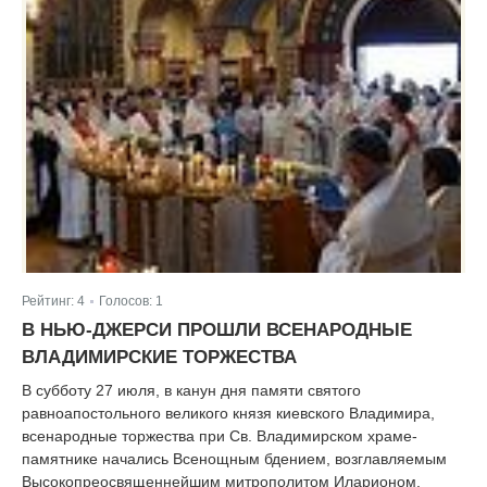
Рейтинг:
4
Голосов:
1
|
В НЬЮ-ДЖЕРСИ ПРОШЛИ ВСЕНАРОДНЫЕ
ВЛАДИМИРСКИЕ ТОРЖЕСТВА
В субботу 27 июля, в канун дня памяти святого
равноапостольного великого князя киевского Владимира,
всенародные торжества при Св. Владимирском храме-
памятнике начались Всенощным бдением, возглавляемым
Высокопреосвященнейшим митрополитом Иларионом.