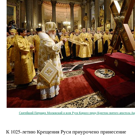
Святейший Патриарх Московский и всея Руси Кирилл перед Крестом святого апостола Ан
К 1025-летию Крещения Руси приурочено принесение