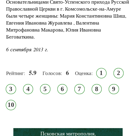
Основательницами Свято-Успенского прихода Русской
Православной Церкви в г. Комсомольске-на-Амуре
были четыре женщины: Мария Константиновна Шиш,
Евгения Ивановна Журавлева , Валентина
Митрофановна Макарова, Юлия Ивановна
Беговаткина.
6 сентября 2013 г.
5.9
6
1
2
Рейтинг:
Голосов:
Оценка:
3
4
5
6
7
8
9
10
Псковская митрополия,