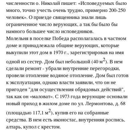
численности о. Николай пишет: «Исповедуемых было
много, точно учесть очень трудно, примерно 200-250
человек». О приезде священника знали лишь
ограниченное число верующих, а так бы было бы
намного большее число исповедников.
Молельня в поселке Победа располагалась в частном
доме и принадлежала общине верующих, которые
выкупили этот дом в 1970 г., зарегистрировав на имя
2
одной из сестер. Дом был небольшой (40 м
). В нем
сделали ремонт - убрали внутренние перегородки,
провели отопление водяное отопление. Дом был готов
к эксплуатации, однако власти заявили, что он не
пригоден "для осуществления обрядовых действий",
так как он «маловат». С 1973 года верующие основали
новый приход в жилом доме по ул. Лермонтова, д. 68
2
(площадью 117,1 м
), купив его на собранные
средства. В нем есть иконостас, внутренняя роспись,
алтарь, купол с крестом.