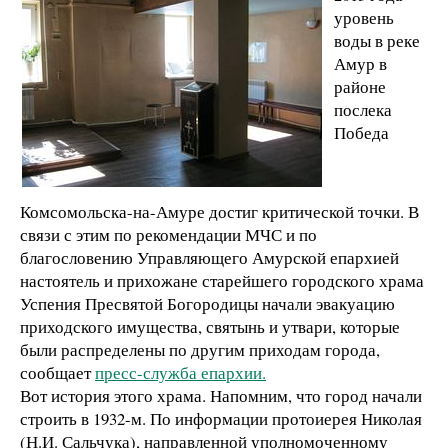
уровень
воды в реке
Амур в
районе
послека
Победа
Комсомольска-на-Амуре достиг критической точки. В
связи с этим по рекомендации МЧС и по
благословению Управляющего Амурской епархией
настоятель и прихожане старейшего городского храма
Успения Пресвятой Богородицы начали эвакуацию
приходского имущества, святынь и утвари, которые
были распределены по другим приходам города,
сообщает
пресс-служба епархии.
Вот история этого храма. Напомним, что город начали
строить в 1932-м.
По информации протоиерея Николая
(Н.И. Сальчука), направленной уполномоченному