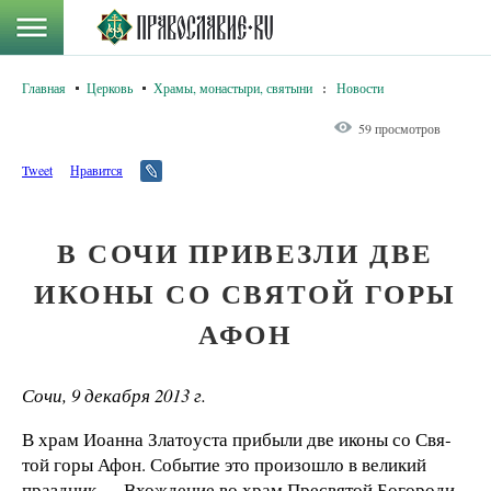
Главная
Церковь
Храмы, монастыри, святыни
:
Новости
59 просмотров
Tweet
Нравится
В СОЧИ ПРИВЕЗЛИ ДВЕ
ИКОНЫ СО СВЯТОЙ ГОРЫ
АФОН
Сочи, 9 декабря 2013 г.
В храм И­оан­на Зла­то­ус­та при­бы­ли две ико­ны со Свя­
той го­ры Афон. Со­бы­тие это про­изош­ло в ве­ли­кий
праз­дник — Вхож­де­ние во храм Прес­вя­той Бо­го­ро­ди­