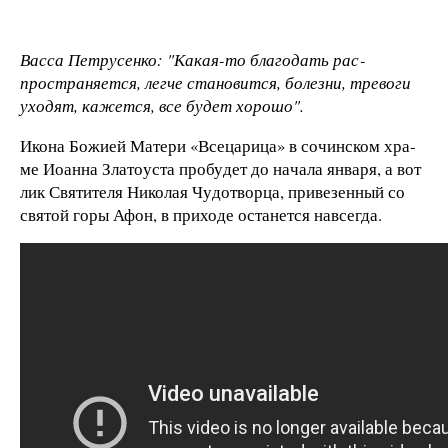
Вас­са Пет­ру­сен­ко: "Ка­кая-то бла­го­дать рас­
простра­ня­ет­ся, лег­че ста­но­вит­ся, бо­лез­ни, тре­во­ги
ухо­дят, ка­жет­ся, все бу­дет хо­
ро­шо".
Ико­на Божи­ей Ма­те­ри «Все­ца­ри­ца» в со­чин­ском хра­
ме И­оан­на Зла­то­ус­та про­бу­дет до на­ча­ла ян­ва­ря, а вот
лик Свя­ти­те­ля Ни­ко­лая Чу­дот­ворца, при­ве­зен­ный со
свя­той го­ры Афон, в при­хо­де ос­та­нет­ся нав­сегда.