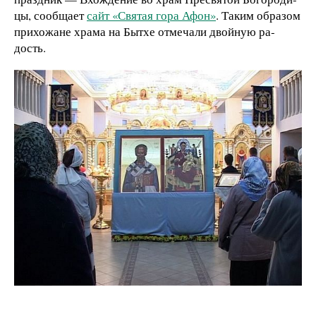
цы, сообщает
сайт «Святая гора Афон»
. Та­ким об­ра­зом
при­хо­жа­не хра­ма на Быт­хе от­ме­ча­ли двой­ную ра­
дость.