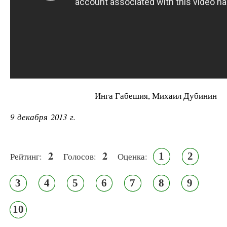
Ин­га Га­бе­шия, Ми­ха­ил Ду­би­нин
9 декабря 2013 г.
2
2
1
2
Рейтинг:
Голосов:
Оценка:
3
4
5
6
7
8
9
10