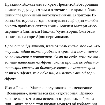
Праз­дник Вхож­де­ния во храм Прес­вя­той Бо­го­ро­ди­цы
счи­та­ет­ся дву­на­де­ся­тым и от­ме­ча­ет­ся в хра­мах боль­
ши­ми праз­днич­ны­ми бо­гос­лу­же­ни­ями. В при­хо­де И­
оан­на Зла­то­ус­та се­год­ня от­слу­жи­ли ещё один мо­ле­бен,
в честь при­бы­тия свя­тых икон - Божи­ей Ма­те­ри «Все­
ца­ри­ца» и Свя­ти­те­ля Ни­ко­лая Чу­дот­ворца. Они бы­ли
на­пи­са­ны на го­ре Афон и­еро­мо­на­хом.
Про­то­иерей Дмит­рий, нас­то­ятель хра­ма И­оан­на Зла­
то­ус­та: «Эти ико­ны при­бы­ли в храм для мо­лит­венно­
го пок­ло­не­ния и по­чи­та­ния. Са­ми по се­бе, по­ми­мо то­
го, что на­пи­са­ны на Афо­не, ико­ны прош­ли не один мо­
нас­тырь, сто­яли за бо­гос­лу­же­ни­ями в мо­нас­ты­рях
свя­то­го Афо­на, не в Аб­ха­зии, а имен­но Свя­той го­ры
Афон».
Ико­на Божи­ей Ма­те­ри, по­лу­чив­шая на­име­но­ва­ние
«Все­ца­ри­ца», по­чи­та­ет­ся как чу­дот­ворная. Пра­вос­
лавные ве­рят, что она ис­це­ля­ет от ра­ко­вых забо­ле­ва­
ний. Так­же пе­ред этой ико­ной мо­лят­ся об из­бавле­нии