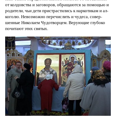
от кол­довс­тва и за­го­во­ров, об­ра­ща­ют­ся за по­мощью и
ро­ди­те­ли, чьи де­ти пристрасти­лись к нар­ко­ти­кам и ал­
ко­го­лю. Не­воз­можно пе­ре­чис­лить и чу­де­са, со­вер­
шенные Ни­ко­ла­ем Чу­дот­ворцем. Ве­ру­ющие глу­бо­ко
по­чи­та­ют этих свя­тых.