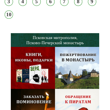
3
4
5
6
7
8
9
10
Псковская митрополия,
Псково-Печерский монастырь