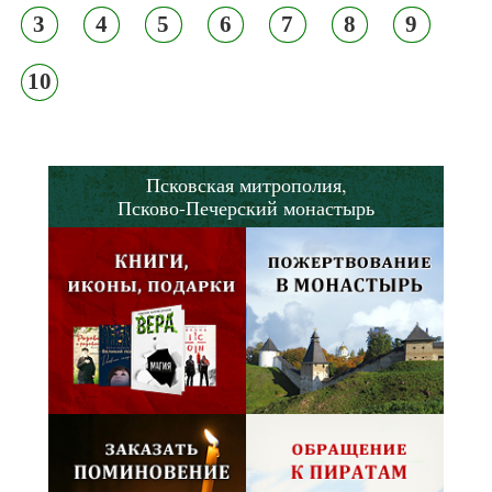
3
4
5
6
7
8
9
10
Псковская митрополия,
Псково-Печерский монастырь