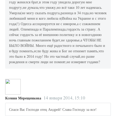
году женился брат,в этом году увидела дорогую мне
подругу,не думала,что увижу,но всё таки 10 лет надеялась.
Умерла(не могу сказать подруга,разница в 34 года,но человек
любивший меня и кого любила я)Война на Украине и с этого
года(!) Одесса ассоциируется не с юмором,а с сожжением
людей. Олимпиада и Паралимпиада,гордость за страну. А
сейчас гордость за её внешнюю политику и в новогоднюю
ночь главным пожеланием будет,не здоровье,а ЧТОБЫ НЕ
БЫЛО ВОЙНЫ. Много ещё радостного и печального было и
я буду помнить,если буду жива и Бог не отнимет память,что
это было в 2014 году! Но это частный случай,но разве
рождения и смерти люди не помнят,не измеряют годами?
14 января 2014, 15:10
Ксения Мерещенкова
Спаси Вас Господи отец Андрей! Слава Господу за все!