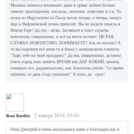
Москвы, немного язычники: даже в храме любим больше
земное: просвирочки, маслице, свечечки, поясочки и т.п. То
огонь из Иерусалима на Пасху везли только, а теперь, пишут
еще и Вифлеемский огонь привозят. Вы не видите смысла в
Новом Годе? Да это - легко. Загляните в текст службы
новолетия, священники, и всё на места встанет. ЦЕЛАЯ
СЛУЖБА НОВОЛЕТИЮ, ПОНИМАЕТЕ? Аль не читали? А
то мы норовим всё кому-то в бокал с шампанским плюнуть:
"Тьфу тебе на твой праздник!" Да мы, священники, должны
учить народ наш любить ВРЕМЯ как ДАР БОЖИЙ, ценить,
освящать его, радоваться ему, как Апостолы учили: "Се время
приятно, се день (год) спасения!" А пить, да - грех!
2 января 2014, 03:01
Roza Bardier
Отец Дмитрий,я очень восхищаюсь вами и благодарю вас и