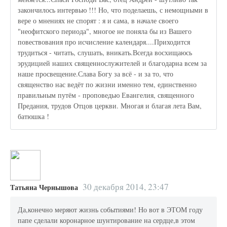
закончилось интервью !!! Но, что поделаешь, с немощными в
вере о мнениях не спорят : я и сама, в начале своего
"неофитского периода", многое не поняла бы из Вашего
повествования про исчисление календаря....Приходится
трудиться - читать, слушать, вникать.Всегда восхищаюсь
эрудицией наших священнослужителей и благодарна всем за
наше просвещение.Слава Богу за всё - и за то, что
священство нас ведёт по жизни именно тем, единственно
правильным путём - проповедью Евангелия, священного
Предания, трудов Отцов церкви. Многая и благая лета Вам,
батюшка !
30 декабря 2014, 23:47
Татьяна Чернышова
Да,конечно меряют жизнь событиями! Но вот в ЭТОМ году
папе сделали коронарное шунтирование на сердце,в этом