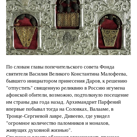
По словам главы попечительского совета Фонда
святителя Василия Великого Константина Малофеева,
бывшего инициатором принесения Даров, к решению
"отпустить" священную реликвию в Россию игумена
афонской обители, возможно, подтолкнуло посещение
им страны два года назад. Архимандрит Парфений
впервые побывал тогда на Соловках, Валааме, в
Троице-Сергиевой лавре, Дивеево, где увидел
"огромное количество паломников и монахов,
живущих духовной жизнью".
Столичные власти обещают организовать процесс