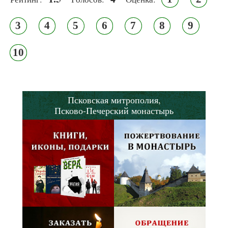
3
4
5
6
7
8
9
10
Псковская митрополия,
Псково-Печерский монастырь