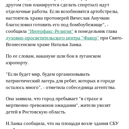
другом (там планируется сделать спортзал) идут
отделочные работы. Если возобновятся артобстрелы,
настоятель храма протоиерей Вячеслав Анучкин
благословил готовить его под бомбоубежище", -
сообщила
"Интерфакс-Религия"
в понедельник глава
духовно-просветительского центра "Фавор"
при Свято-
Вознесенском храме Наталья Заика.
По ее словам, накануне шли бои в луганском
аэропорту.
"Если будет мир, будем организовывать
патриотический лагерь для ребят, которых в городе
осталось много", - отметила собеседница агентства.
Она заявила, что город пребывает "в страхе и
мертвенно-тревожном ожидании", жители увозят
детей в Ростовскую область.
Н.Заика сообщила, что на площади возле здания СБУ