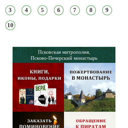
3
4
5
6
7
8
9
10
Псковская митрополия,
Псково-Печерский монастырь