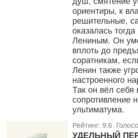
душ, смятение у
ориентиры, к вл
решительные, с
оказалась тогда
Лениным. Он уме
вплоть до предъ
соратникам, есл
Ленин также уг
настроенного на
Так он вёл себя
сопротивление 
ультиматума.
Рейтинг:
9.6
Голос
|
УДЕЛЬНЫЙ ПЕР