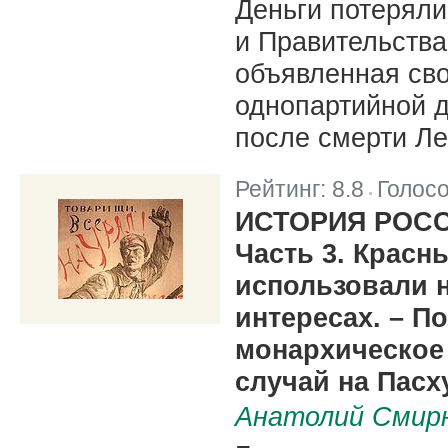
Деньги потеряли
и Правительства
объявленная сво
однопартийной д
после смерти Ле
Рейтинг:
8.8
Голос
|
ИСТОРИЯ РОС
Часть 3. Красн
использовали 
интересах. – П
монархическое
случай на Пасху
Анатолий Смир