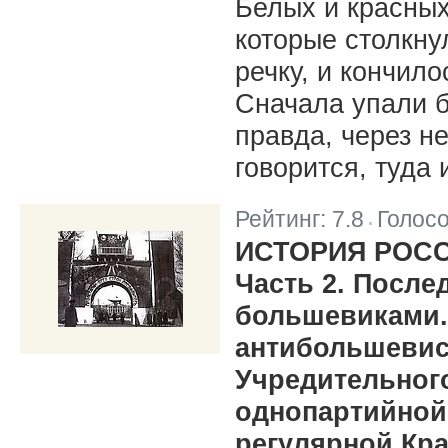
Белых и красных
которые столкну
речку, и кончило
Сначала упали б
правда, через н
говорится, туда 
Рейтинг:
7.8
Голос
|
ИСТОРИЯ РОС
Часть 2. После
большевиками.
антибольшевист
Учредительног
однопартийной
регулярной Кр