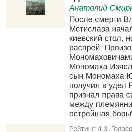
Анатолий Смир
После смерти В
Мстислава начал
киевский стол, 
распрей. Произ
Мономаховичами.
Мономаха Изясл
сын Мономаха Ю
получил в удел 
признал права с
между племянни
острейшая борь
Рейтинг:
4.3
Голос