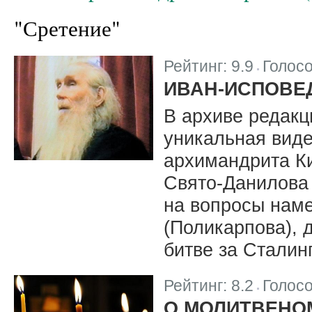
"Сретение"
Рейтинг:
9.9
Голос
|
ИВАН-ИСПОВЕ
В архиве редакц
уникальная вид
архимандрита Ки
Свято-Данилова
на вопросы наме
(Поликарпова), 
битве за Сталин
Рейтинг:
8.2
Голос
|
О МОЛИТВЕНО