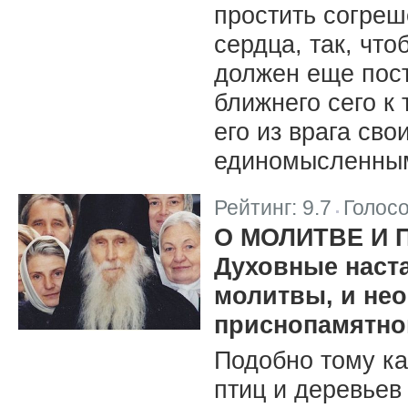
простить согреш
сердца, так, что
должен еще пост
ближнего сего к
его из врага св
единомысленным
Рейтинг:
9.7
Голос
|
О МОЛИТВЕ И 
Духовные наста
молитвы, и не
приснопамятног
Подобно тому ка
птиц и деревьев