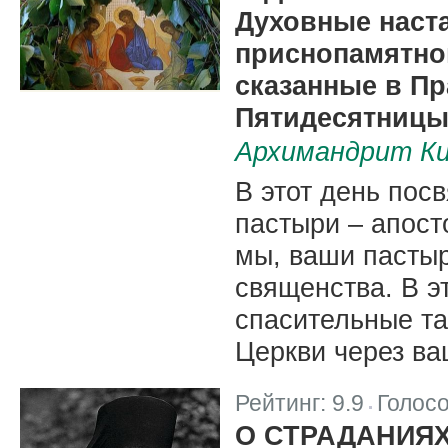
Духовные наст
приснопамятног
сказанные в П
Пятидесятниц
Архимандрит Ки
В этот день по
пастыри – апост
мы, ваши пастыр
священства. В э
спасительные т
Церкви через ва
Рейтинг:
9.9
Голос
|
О СТРАДАНИЯ