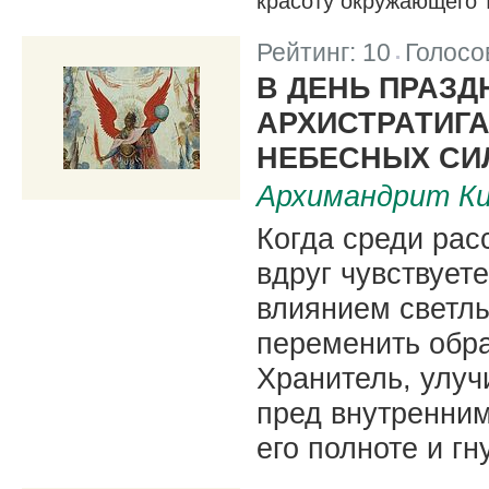
красоту окружающего 
Рейтинг:
10
Голосо
|
В ДЕНЬ ПРАЗ
АРХИСТРАТИГА
НЕБЕСНЫХ СИ
Архимандрит Ки
Когда среди рас
вдруг чувствуете
влиянием светл
переменить образ
Хранитель, улуч
пред внутренним
его полноте и гн