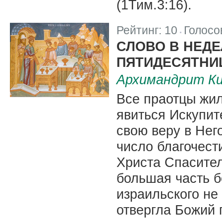
(1Тим.3:16).
Рейтинг:
10
Голосо
|
СЛОВО В НЕДЕ
ПЯТИДЕСЯТНИ
Архимандрит Ки
Все праотцы жи
явиться Искупит
свою веру в Нег
число благочес
Христа Спасител
большая часть б
израильского не
отвергла Божий 