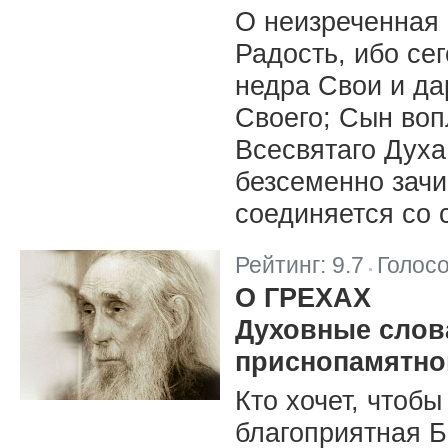
О неизреченная 
Радость, ибо се
недра Свои и д
Своего; Сын во
Всесвятаго Духа
безсеменно зачи
соединяется со 
Рейтинг:
9.7
Голос
|
О ГРЕХАХ
Духовные слова
приснопамятног
Кто хочет, чтобы
благоприятная Б