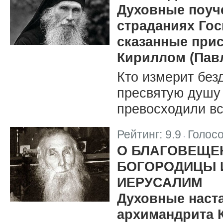
Духовные поуч
страданиях Гос
сказанные при
Кириллом (Пав
Кто измерит без
пресвятую душу
превосходили вс
Рейтинг:
9.9
Голос
|
О БЛАГОВЕЩЕ
БОГОРОДИЦЫ И
ИЕРУСАЛИМ
Духовные наст
архимандрита 