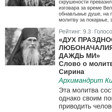
скрушености превазила
изговара за време Вел
обнављање душе, на п
молитву за покајање, 
Рейтинг:
9.3
Голос
|
«ДУХ ПРАЗДНО
ЛЮБОНАЧАЛИЯ
ДАЖДЬ МИ»
Слово о молит
Сирина
Архимандрит Ки
Эта молитва сос
однако своим п
приводить челов