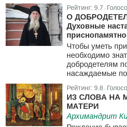
Рейтинг:
9.7
Голос
|
О ДОБРОДЕТЕ
Духовные наст
приснопамятног
Чтобы уметь при
необходимо зна
добродетелям по
насаждаемые по
Рейтинг:
9.8
Голос
|
ИЗ СЛОВА НА
МАТЕРИ
Архимандрит Ки