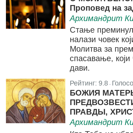
Проповед на з
Архимандрит Ки
Стање преминулих
налази човек ко
Молитва за прем
спасавање, који
дави.
Рейтинг:
9.8
Голос
|
БОЖИЯ МАТЕРЬ
ПРЕДВОЗВЕСТ
ПРАВДЫ, ХРИС
Архимандрит Ки