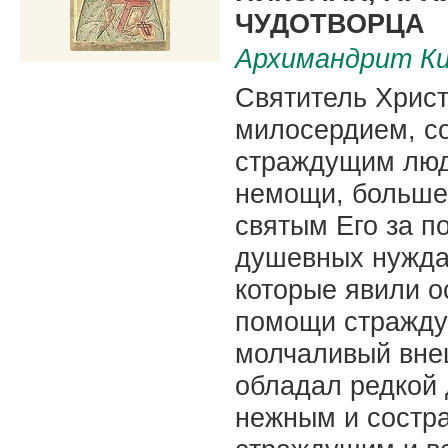
ЧУДОТВОРЦА
Архимандрит Ки
Святитель Хрис
милосердием, с
страждущим люд
немощи, больше
святым Его за п
душевных нуждах
которые явили о
помощи стражду
молчаливый вне
обладал редкой
нежным и состр