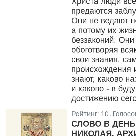
Христа люди все
предаются забл
Они не ведают н
а потому их жиз
беззаконий. Они 
обоготворяя вся
свои знания, са
происхождения и
знают, каково н
и каково - в буд
достижению сего
Рейтинг:
10
Голосо
|
СЛОВО В ДЕНЬ
НИКОЛАЯ, АРХ