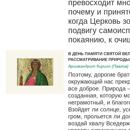
превосходит мно
почему и принят
когда Церковь з
подвигу самоисп
покаянию, к очи
В ДЕНЬ ПАМЯТИ СВЯТОЙ ВЕ
РАССМАТРИВАНИЕ ПРИРОДЫ
Архимандрит Кирилл (Павлов)
Поэтому, дорогие брат
окружающий нас прекр
все доброе. Природа —
созданная, которую мо
неграмотный, и благог
Взойдет ли солнце, ус
гром, прольется ли д
воздай хвалу Вседерж