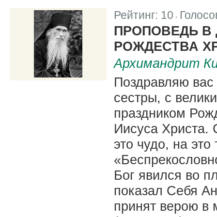
Рейтинг:
10
Голосо
|
ПРОПОВЕДЬ В
РОЖДЕСТВА Х
Архимандрит Ки
Поздравляю вас 
сестры, с вели
праздником Рожд
Иисуса Христа. 
это чудо, на это
«Беспрекословно
Бог явился во п
показал Себя Ан
принят верою в 