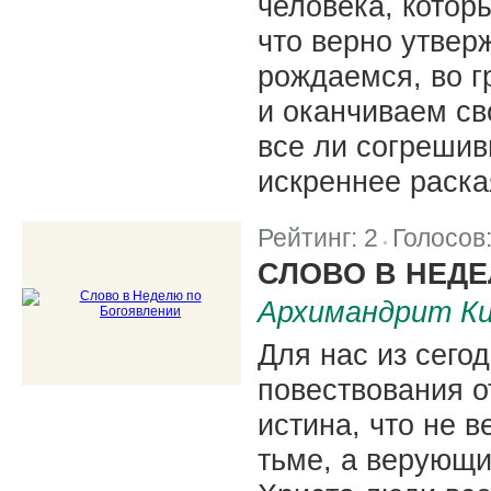
человека, котор
что верно утвер
рождаемся, во г
и оканчиваем св
все ли согрешив
искреннее раск
Рейтинг:
2
Голосов
|
СЛОВО В НЕД
Архимандрит Ки
Для нас из сего
повествования о
истина, что не 
тьме, а верующи