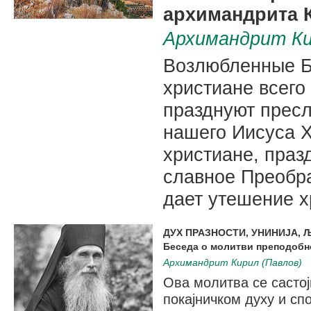
архимандрита 
Архимандрит Ки
Возлюбленные Бо
христиане всего
празднуют прес
нашего Иисуса Х
христиане, празд
славное Преобр
дает утешение х
ДУХ ПРАЗНОСТИ, УНИНИЈА,
Беседа о молитви преподобн
Архимандрит Кирил (Павлов)
Ова молитва се састој
покајничком духу и сп