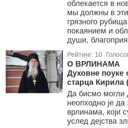
облекается в но
мы должны в эти
грязного рубища
покаянием и об
души, благоприя
Рейтинг:
10
Голосо
|
О ВРЛИНАМА
Духовне поуке
старца Кирила 
Да бисмо могли 
неопходно је да 
врлинама, који с
услед дејства зл