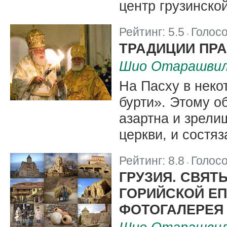
центр грузинско
Рейтинг:
5.5
Голос
|
ТРАДИЦИИ ПРА
Шио Отарашви
На Пасху в неко
бурти». Этому о
азартна и зрели
церкви, и состя
Рейтинг:
8.8
Голос
|
ГРУЗИЯ. СВЯТ
ГОРИЙСКОЙ Е
ФОТОГАЛЕРЕЯ