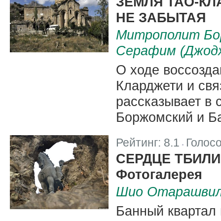
ЗЕМЛЯ ТАО-КЛ
НЕ ЗАБЫТАЯ
Митрополит Бор
Серафим (Джод
О ходе воссозда
Кларджети и свя
рассказывает в 
Боржомский и Б
Рейтинг:
8.1
Голос
|
СЕРДЦЕ ТБИЛ
Фотогалерея
Шио Отарашви
Банный квартал 