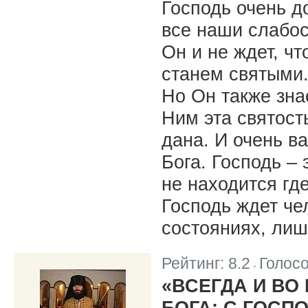
Господь очень д
все наши слабос
Он и не ждет, ч
станем святыми.
Но Он также зна
Ним эта святост
дана. И очень в
Бога. Господь – 
не находится где
Господь ждет чел
состояниях, лиш
Рейтинг:
8.2
Голос
|
«ВСЕГДА И ВО
БОГА: С ГОСП