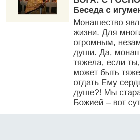
Беседа с игум
Монашество явл
жизни. Для мног
огромным, неза
души. Да, монаш
тяжела, если ты,
может быть тяже
отдать Ему серд
душе?! Мы стара
Божией – вот су