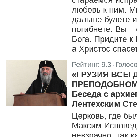
любовь к ним. М
дальше будете и
погибнете. Вы –
Бога. Придите к 
а Христос спасет
Рейтинг:
9.3
Голос
|
«ГРУЗИЯ ВСЕГ
ПРЕПОДОБНОМ
Беседа с архие
Лентехским Ст
Церковь, где бы
Максим Исповед
невзрачно, так 