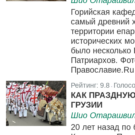
Шио Отарашви
Горийская кафе
самый древний х
территории епар
исторических м
было несколько 
Патриархов. Фот
Православие.Ru
Рейтинг:
9.8
Голос
|
КАК ПРАЗДНУЮ
ГРУЗИИ
Шио Отарашви
20 лет назад по