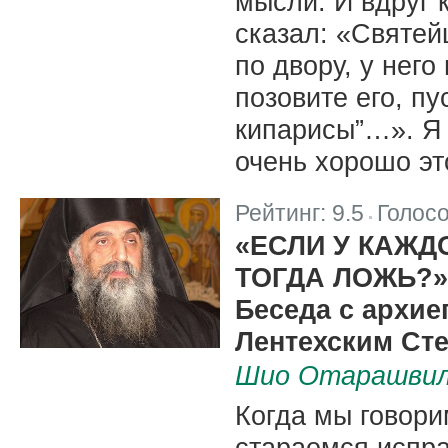
мысли. И вдруг 
сказал: «Святей
по двору, у него
позовите его, п
кипарисы”…». Я н
очень хорошо эт
Рейтинг:
9.5
Голос
|
«ЕСЛИ У КАЖД
ТОГДА ЛОЖЬ?»
Беседа с архие
Лентехским Ст
Шио Отарашви
Когда мы говори
стараемся испра