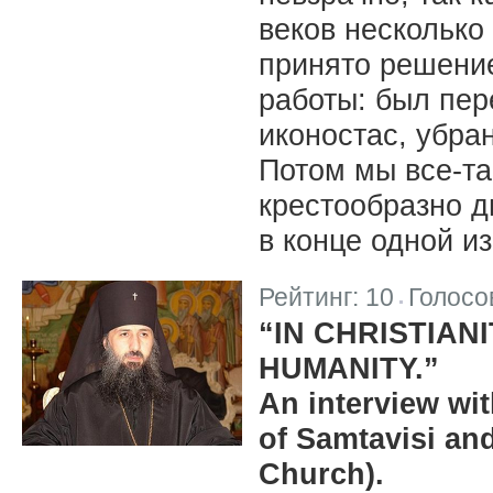
веков несколько
принято решение
работы: был пер
иконостас, убра
Потом мы все-т
крестообразно д
в конце одной и
Рейтинг:
10
Голосо
|
“IN CHRISTIANI
HUMANITY.”
An interview wi
of Samtavisi an
Church).