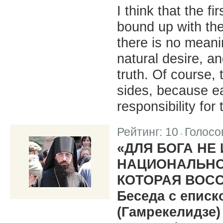
I think that the f
bound up with the
there is no meani
natural desire, a
truth. Of course, 
sides, because e
responsibility for 
Рейтинг:
10
Голосо
|
«ДЛЯ БОГА НЕ
НАЦИОНАЛЬНОС
КОТОРАЯ ВОС
Беседа с епис
(Гамрекелидзе)