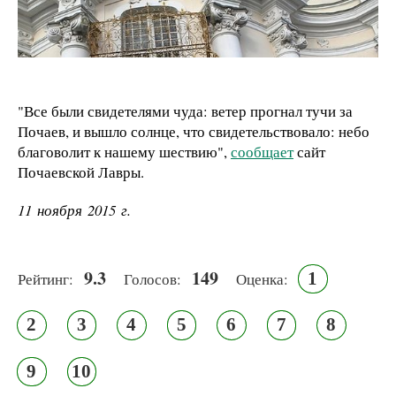
"Все были свидетелями чуда: ветер прогнал тучи за
Почаев, и вышло солнце, что свидетельствовало: небо
благоволит к нашему шествию",
сообщает
сайт
Почаевской Лавры.
11 ноября 2015 г.
9.3
149
1
Рейтинг:
Голосов:
Оценка:
2
3
4
5
6
7
8
9
10