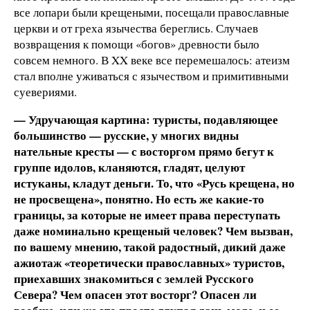
все лопари были крещеными, посещали православные
церкви и от греха язычества береглись. Случаев
возвращения к помощи «богов» древности было
совсем немного. В XX веке все перемешалось: атеизм
стал вполне уживаться с язычеством и примитивными
суевериями.
— Удручающая картина: туристы, подавляющее
большинство — русские, у многих видны
нательные кресты — с восторгом прямо бегут к
группе идолов, кланяются, гладят, целуют
истуканы, кладут деньги. То, что «Русь крещена, но
не просвещена», понятно. Но есть же какие-то
границы, за которые не имеет права переступать
даже номинально крещеный человек? Чем вызван,
по вашему мнению, такой радостный, дикий даже
ажиотаж «теоретически православных» туристов,
приехавших знакомиться с землей Русского
Севера? Чем опасен этот восторг? Опасен ли