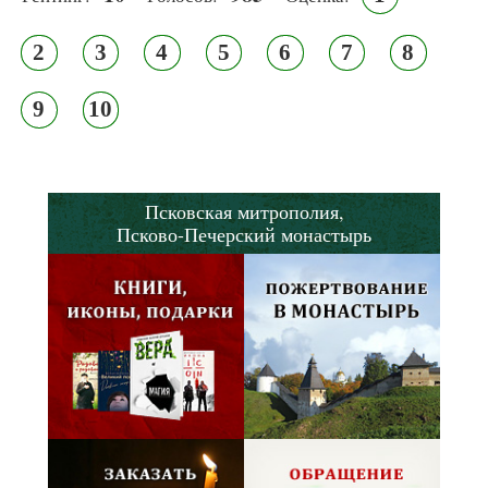
2
3
4
5
6
7
8
9
10
Псковская митрополия,
Псково-Печерский монастырь