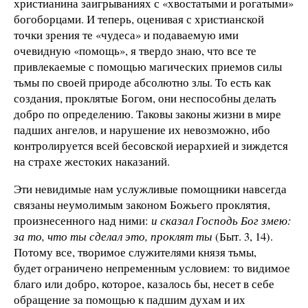
христианина заигрываниях с «хвостатыми и рогатыми»
богоборцами. И теперь, оценивая с христианской
точки зрения те «чудеса» и подаваемую ими
очевидную «помощь», я твердо знаю, что все те
привлекаемые с помощью магических приемов силы
тьмы по своей природе абсолютно злы. То есть как
создания, проклятые Богом, они неспособны делать
добро по определению. Таковы законы жизни в мире
падших ангелов, и нарушение их невозможно, ибо
контролируется всей бесовской иерархией и зиждется
на страхе жестоких наказаний.
Эти невидимые нам услужливые помощники навсегда
связаны неумолимым законом Божьего проклятия,
произнесенного над ними:
и сказал Господь Бог змею:
за то, что ты сделал это, проклят ты
(Быт. 3, 14).
Потому все, творимое служителями князя тьмы,
будет ограничено непременным условием: то видимое
благо или добро, которое, казалось бы, несет в себе
обращение за помощью к падшим духам и их