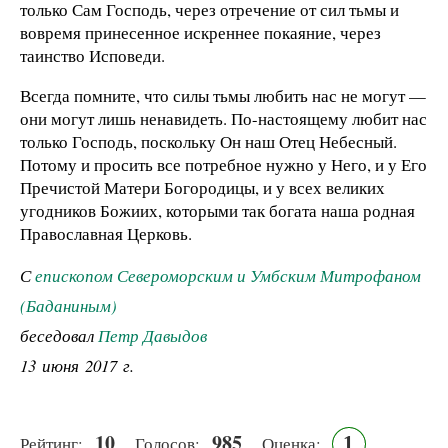
только Сам Господь, через отречение от сил тьмы и
вовремя принесенное искреннее покаяние, через
таинство Исповеди.
Всегда помните, что силы тьмы любить нас не могут ­—
они могут лишь ненавидеть. По-настоящему любит нас
только Господь, поскольку Он наш Отец Небесный.
Потому и просить все потребное нужно у Него, и у Его
Пречистой Матери Богородицы, и у всех великих
угодников Божиих, которыми так богата наша родная
Православная Церковь.
С
епископом Североморским и Умбским Митрофаном
(Баданиным)
беседовал
Петр Давыдов
13 июня 2017 г.
10
985
1
Рейтинг:
Голосов:
Оценка: