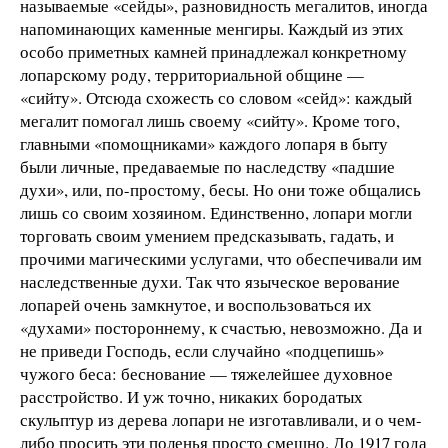
называемые «сейды», разновидность мегалитов, иногда
напоминающих каменные менгиры. Каждый из этих
особо приметных камней принадлежал конкретному
лопарскому роду, территориальной общине —
«сийту». Отсюда схожесть со словом «сейд»: каждый
мегалит помогал лишь своему «сийту». Кроме того,
главными «помощниками» каждого лопаря в быту
были личные, предаваемые по наследству «падшие
духи», или, по-простому, бесы. Но они тоже общались
лишь со своим хозяином. Единственно, лопари могли
торговать своим умением предсказывать, гадать, и
прочими магическими услугами, что обеспечивали им
наследственные духи. Так что языческое верование
лопарей очень замкнутое, и воспользоваться их
«духами» постороннему, к счастью, невозможно. Да и
не приведи Господь, если случайно «подцепишь»
чужого беса: беснование — тяжелейшее духовное
расстройство. И уж точно, никаких бородатых
скульптур из дерева лопари не изготавливали, и о чем-
либо просить эти поленья просто смешно. До 1917 года