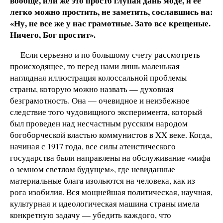
вообще, или же это просто глупая дань моде, и ее
легко можно простить, не заметить, сославшись на:
«Ну, не все же у нас грамотные. Зато все крещеные.
Ничего, Бог простит».
— Если серьезно и по большому счету рассмотреть
происходящее, то перед нами лишь маленькая
наглядная иллюстрация колоссальной проблемы
страны, которую можно назвать — духовная
безграмотность. Она — очевидное и неизбежное
следствие того чудовищного эксперимента, который
был проведен над несчастным русским народом
богоборческой властью коммунистов в XX веке. Когда,
начиная с 1917 года, все силы атеистического
государства были направлены на обслуживание «мифа
о земном светлом будущем», где невиданные
материальные блага изольются на человека, как из
рога изобилия. Вся мощнейшая политическая, научная,
культурная и идеологическая машина страны имела
конкретную задачу — убедить каждого, что