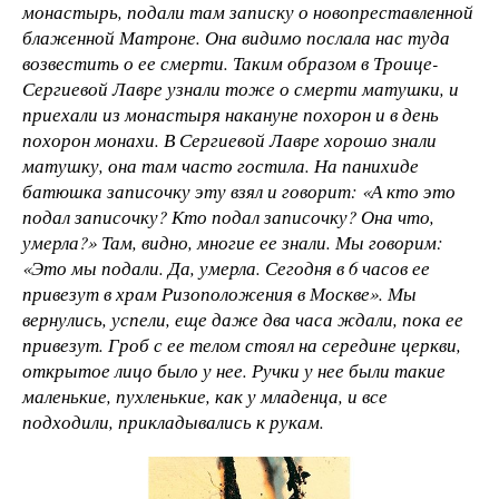
монастырь, подали там записку о новопреставленной
блаженной Матроне. Она видимо послала нас туда
возвестить о ее смерти. Таким образом в Троице-
Сергиевой Лавре узнали тоже о смерти матушки, и
приехали из монастыря накануне похорон и в день
похорон монахи. В Сергиевой Лавре хорошо знали
матушку, она там часто гостила. На панихиде
батюшка записочку эту взял и говорит: «А кто это
подал записочку? Кто подал записочку? Она что,
умерла?» Там, видно, многие ее знали. Мы говорим:
«Это мы подали. Да, умерла. Сегодня в 6 часов ее
привезут в храм Ризоположения в Москве». Мы
вернулись, успели, еще даже два часа ждали, пока ее
привезут. Гроб с ее телом стоял на середине церкви,
открытое лицо было у нее. Ручки у нее были такие
маленькие, пухленькие, как у младенца, и все
подходили, прикладывались к рукам.