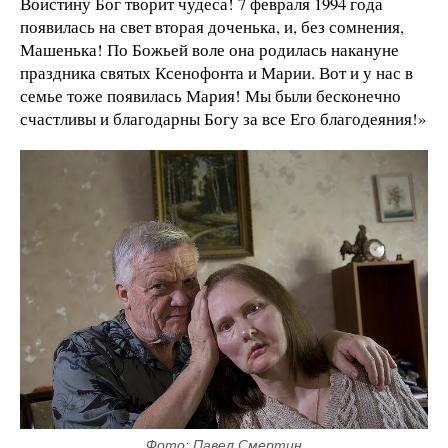
Воистину Бог творит чудеса! 7 февраля 1994 года
появилась на свет вторая доченька, и, без сомнения,
Машенька! По Божьей воле она родилась накануне
праздника святых Ксенофонта и Марии. Вот и у нас в
семье тоже появилась Мария! Мы были бесконечно
счастливы и благодарны Богу за все Его благодеяния!»
Фото: Павел Смертин