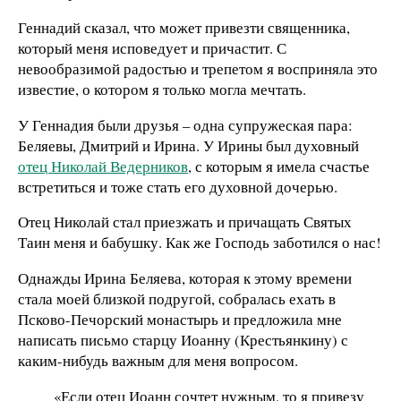
Геннадий сказал, что может привезти священника,
который меня исповедует и причастит. С
невообразимой радостью и трепетом я восприняла это
известие, о котором я только могла мечтать.
У Геннадия были друзья – одна супружеская пара:
Беляевы, Дмитрий и Ирина. У Ирины был духовный
отец Николай Ведерников
, с которым я имела счастье
встретиться и тоже стать его духовной дочерью.
Отец Николай стал приезжать и причащать Святых
Таин меня и бабушку. Как же Господь заботился о нас!
Однажды Ирина Беляева, которая к этому времени
стала моей близкой подругой, собралась ехать в
Псково-Печорский монастырь и предложила мне
написать письмо старцу Иоанну (Крестьянкину) с
каким-нибудь важным для меня вопросом.
«Если отец Иоанн сочтет нужным, то я привезу