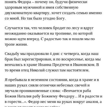
понять Федора – почему он, будучи физически
здоровым мужчиной и имея собственную
двухкомнатную квартиру, хочет создать семью именно
со мной. Но так было угодно Богу.
Случается так, что человек бродит по лесу и вдруг
неожиданно оказывается на тропинке, по которой
можно идти вперед. C радостью так и пошли мы по
тропе жизни.
Свадьбу мы праздновали 4 дня: с четверга, когда наш
брак был зарегистрирован, и по воскресенье, когда мы
венчались в храме Иоанна Предтечи в Ивановском. В
то время отец Николай служил там настоятелем.
Я пребывала в неземном состоянии, когда в храме и в
наших руках сияли огонечки небесных свечей и
звучали проникновенные слова: «Венчается раба
Божия Наталия рабу Божиему Феодору... И в радости и
в горести...». Федор нес меня на руках вокруг аналоя, а
у меня от счастья капали слёзы...