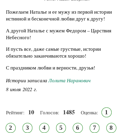
Пожелаем Наталье и ее мужу из первой истории
истинной и бесконечной любви друг к другу!
А другой Наталье с мужем Федором – Царствия
Небесного!
И пусть все, даже самые грустные, истории
обязательно заканчиваются хорошо!
С праздником любви и верности, друзья!
Истории записала
Лолита Наранович
8 июля 2022 г.
10
1485
1
Рейтинг:
Голосов:
Оценка:
2
3
4
5
6
7
8