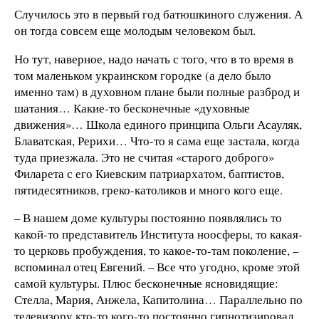
Случилось это в первый год батюшкиного служения. А
он тогда совсем еще молодым человеком был.
Но тут, наверное, надо начать с того, что в то время в
том маленьком украинском городке (а дело было
именно там) в духовном плане были полные разброд и
шатания… Какие-то бесконечные «духовные
движения»… Школа единого принципа Ольги Асауляк,
Блаватская, Рерихи… Что-то я сама еще застала, когда
туда приезжала. Это не считая «старого доброго»
Филарета с его Киевским патриархатом, баптистов,
пятидесятников, греко-католиков и много кого еще.
– В нашем доме культуры постоянно появлялись то
какой-то представитель Института ноосферы, то какая-
то церковь пробуждения, то какое-то-там поколение, –
вспоминал отец Евгений. – Все что угодно, кроме этой
самой культуры. Плюс бесконечные ясновидящие:
Стелла, Мария, Анжела, Капитолина… Параллельно по
телевизору кто-то кого-то постоянно гипнотизировал,