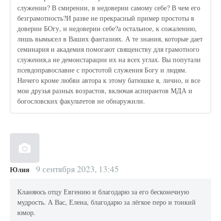
служении? В смирении, в недоверии самому себе? В чем его
безграмотность?И разве не прекрасный пример простоты в
доверии БОгу, и недоверии себе?а остальное, к сожалению,
лишь вымысел в Ваших фантазиях. А те знания, которые дает
семинария и академия помогают священству для грамотного
служения,а не демонстарации их на всех углах. Вы попутали
псевдоправославие с простотой служения Богу и людям.
Ничего кроме любви автора к этому батюшке я, лично, и все
мои друзья разных возрастов, включая аспирантов МДА и
богословских факультетов не обнаружили.
9 сентября 2023, 13:45
Юлия
Кланяюсь отцу Евгению и благодарю за его бесконечную
мудрость. А Вас, Елена, благодарю за лёгкое перо и тонкий
юмор.