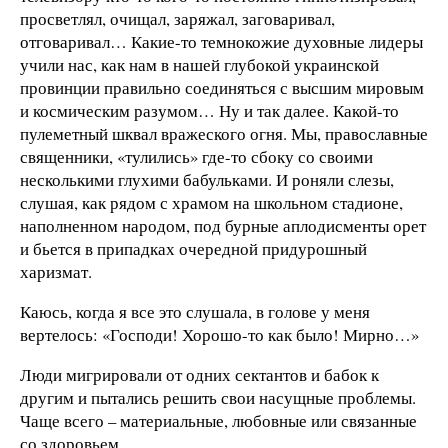
просветлял, очищал, заряжал, заговаривал,
отговаривал… Какие-то темнокожие духовные лидеры
учили нас, как нам в нашей глубокой украинской
провинции правильно соединяться с высшим мировым
и космическим разумом… Ну и так далее. Какой-то
пулеметный шквал вражеского огня. Мы, православные
священники, «тулились» где-то сбоку со своими
несколькими глухими бабульками. И роняли слезы,
слушая, как рядом с храмом на школьном стадионе,
наполненном народом, под бурные аплодисменты орет
и бьется в припадках очередной придурошный
харизмат.
Каюсь, когда я все это слушала, в голове у меня
вертелось: «Господи! Хорошо-то как было! Мирно…»
Люди мигрировали от одних сектантов и бабок к
другим и пытались решить свои насущные проблемы.
Чаще всего – материальные, любовные или связанные
со здоровьем.