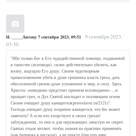
9 сентября 2023,
И. _____Антону 7 сентября 2023, 09:51
03:50
"Ибо только Бог в Его чудодейственной помощи, подаваемой
в таинстве (исповеди), силен действительно убелить, как
волну, ищущую Его душу, Своим чудотворным
прикосновением убить в душе грешника власть греха, дать
обессиленной грехом душе успокоение и мир, и силу. Здесь
Христос «невидимо предстоит приемля исповедание» ...и
прощает грех, и Дух Святой нисходит и опаляющим огнем
Своим очищает душу кающегося(pravoslavie.ru/2121)".
Господь очищает душу искренне кающегося, что бес может
заметить? А если кто упорствует в своих грехах/
заблуждениях, то они и для окружающих зачастую не секрет.
Святых отцов читают, чтобы знания на практике применять
(как батюшка в рассказе), а не просто блистать ими.