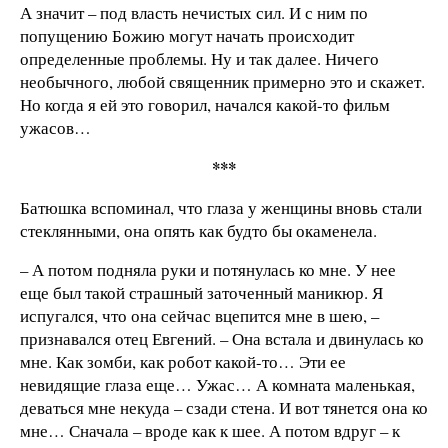
А значит – под власть нечистых сил. И с ним по
попущению Божию могут начать происходит
определенные проблемы. Ну и так далее. Ничего
необычного, любой священник примерно это и скажет.
Но когда я ей это говорил, начался какой-то фильм
ужасов…
***
Батюшка вспоминал, что глаза у женщины вновь стали
стеклянными, она опять как будто бы окаменела.
– А потом подняла руки и потянулась ко мне. У нее
еще был такой страшный заточенный маникюр. Я
испугался, что она сейчас вцепится мне в шею, –
признавался отец Евгений. – Она встала и двинулась ко
мне. Как зомби, как робот какой-то… Эти ее
невидящие глаза еще… Ужас… А комната маленькая,
деваться мне некуда – сзади стена. И вот тянется она ко
мне… Сначала – вроде как к шее. А потом вдруг – к