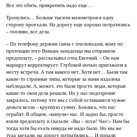
Все это обить, прикрепить надо еще…
Тронулись… Больше тысячи километров в одну
сторону проехали. На дорогу еще хорошо потратились
– топливо, все дела.
– По телефону держим связь с пчеловодом, кому по
протекции того Ваньки-западенца мы отправили
предоплату, – рассказывал отец Евгений. – Он нам
маршрут корректирует. Глубокой ночью приезжаем к
месту встречи. А там никого нет. Хотя нет… Были там
какие-то странные типы, которые за нами издалека
наблюдали. А, может, это были просто люди, которые
какие-то свои дела решали. Но у нас подозрение
закралось, потому что мы с собой оставшиеся чужие
деньги везли – крупную сумму. Боялись, что нас
ограбят. В общем, «кинули» нас. И ладно бы, просто
взяли предоплату и сказали: «Вы – лохи! Чао!» Нам бы
тогда хотя бы ехать никуда не надо было. Но мы же
туда заехали, на дорогу потратились… И попали