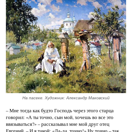
На пасеке. Художник: Александр Маковский
– Мне тогда как будто Господь через этого старца
говорил: «А ты точно, сын мой, хочешь во все это
ввязываться?» – рассказывал мне мой друг отец
Евгений. – И я такой: «Да-да, точно!» Ну точно – так