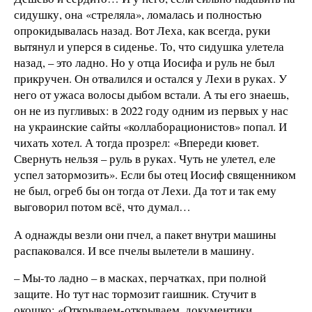
сидушку, она «стреляла», ломалась и полностью
опрокидывалась назад. Вот Леха, как всегда, руки
вытянул и уперся в сиденье. То, что сидушка улетела
назад, – это ладно. Но у отца Иосифа и руль не был
прикручен. Он отвалился и остался у Лехи в руках. У
него от ужаса волосы дыбом встали. А ты его знаешь,
он не из пугливых: в 2022 году одним из первых у нас
на украинские сайты «коллаборационистов» попал. И
чихать хотел. А тогда прозрел: «Впереди кювет.
Свернуть нельзя – руль в руках. Чуть не улетел, еле
успел затормозить». Если бы отец Иосиф священником
не был, огреб бы он тогда от Лехи. Да тот и так ему
выговорил потом всё, что думал…
А однажды везли они пчел, а пакет внутри машины
распаковался. И все пчелы вылетели в машину.
– Мы-то ладно – в масках, перчатках, при полной
защите. Но тут нас тормозит гаишник. Стучит в
окошко: «Открываем-открываем, документики