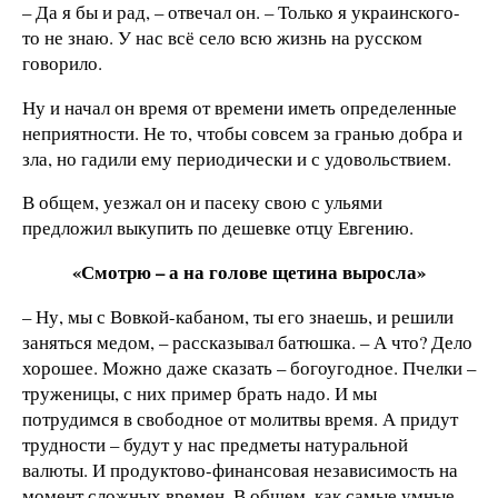
– Да я бы и рад, – отвечал он. – Только я украинского-
то не знаю. У нас всё село всю жизнь на русском
говорило.
Ну и начал он время от времени иметь определенные
неприятности. Не то, чтобы совсем за гранью добра и
зла, но гадили ему периодически и с удовольствием.
В общем, уезжал он и пасеку свою с ульями
предложил выкупить по дешевке отцу Евгению.
«Смотрю – а на голове щетина выросла»
– Ну, мы с Вовкой-кабаном, ты его знаешь, и решили
заняться медом, – рассказывал батюшка. – А что? Дело
хорошее. Можно даже сказать – богоугодное. Пчелки –
труженицы, с них пример брать надо. И мы
потрудимся в свободное от молитвы время. А придут
трудности – будут у нас предметы натуральной
валюты. И продуктово-финансовая независимость на
момент сложных времен. В общем, как самые умные,