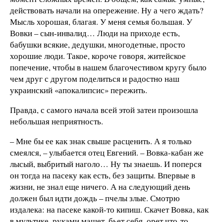
действовать начали на опережение. Ну а чего ждать?
Мысль хорошая, благая. У меня семья большая. У
Вовки – сын-инвалид… Люди на приходе есть,
бабушки всякие, дедушки, многодетные, просто
хорошие люди. Такое, короче говоря, житейское
попечение, чтобы в нашем благочестивом кругу было
чем друг с другом поделиться и радостно наш
украинский «апокалипсис» пережить.
Правда, с самого начала всей этой затеи произошла
небольшая неприятность.
– Мне бы ее как знак свыше расценить. А я только
смеялся, – улыбается отец Евгений. – Вовка-кабан же
лысый, выбритый наголо… Ну ты знаешь. И поперся
он тогда на пасеку как есть, без защиты. Впервые в
жизни, не знал еще ничего. А на следующий день
должен был идти дождь – пчелы злые. Смотрю
издалека: на пасеке какой-то кипиш. Скачет Вовка, как
в мультике, руками машет, бьет себя, орет что-то.