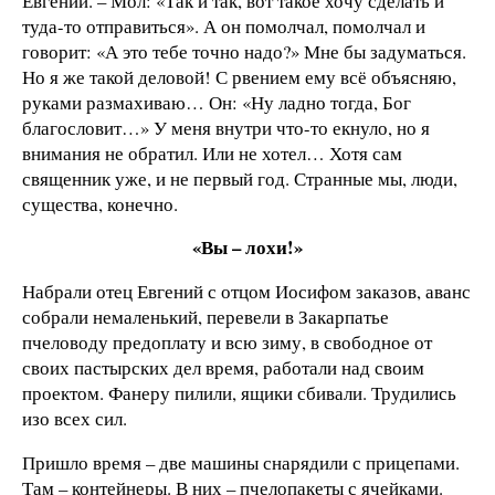
Евгений. – Мол: «Так и так, вот такое хочу сделать и
туда-то отправиться». А он помолчал, помолчал и
говорит: «А это тебе точно надо?» Мне бы задуматься.
Но я же такой деловой! С рвением ему всё объясняю,
руками размахиваю… Он: «Ну ладно тогда, Бог
благословит…» У меня внутри что-то екнуло, но я
внимания не обратил. Или не хотел… Хотя сам
священник уже, и не первый год. Странные мы, люди,
существа, конечно.
«Вы – лохи!»
Набрали отец Евгений с отцом Иосифом заказов, аванс
собрали немаленький, перевели в Закарпатье
пчеловоду предоплату и всю зиму, в свободное от
своих пастырских дел время, работали над своим
проектом. Фанеру пилили, ящики сбивали. Трудились
изо всех сил.
Пришло время – две машины снарядили с прицепами.
Там – контейнеры. В них – пчелопакеты с ячейками.