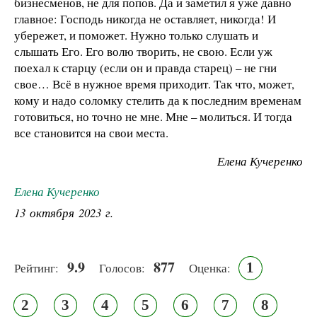
бизнесменов, не для попов. Да и заметил я уже давно
главное: Господь никогда не оставляет, никогда! И
убережет, и поможет. Нужно только слушать и
слышать Его. Его волю творить, не свою. Если уж
поехал к старцу (если он и правда старец) – не гни
свое… Всё в нужное время приходит. Так что, может,
кому и надо соломку стелить да к последним временам
готовиться, но точно не мне. Мне – молиться. И тогда
все становится на свои места.
Елена Кучеренко
Елена Кучеренко
13 октября 2023 г.
9.9
877
1
Рейтинг:
Голосов:
Оценка:
2
3
4
5
6
7
8