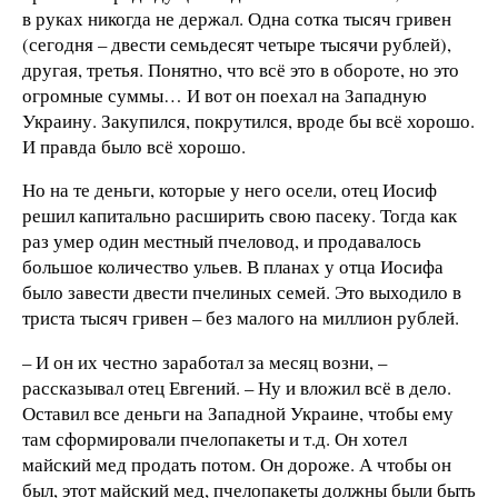
в руках никогда не держал. Одна сотка тысяч гривен
(сегодня – двести семьдесят четыре тысячи рублей),
другая, третья. Понятно, что всё это в обороте, но это
огромные суммы… И вот он поехал на Западную
Украину. Закупился, покрутился, вроде бы всё хорошо.
И правда было всё хорошо.
Но на те деньги, которые у него осели, отец Иосиф
решил капитально расширить свою пасеку. Тогда как
раз умер один местный пчеловод, и продавалось
большое количество ульев. В планах у отца Иосифа
было завести двести пчелиных семей. Это выходило в
триста тысяч гривен – без малого на миллион рублей.
– И он их честно заработал за месяц возни, –
рассказывал отец Евгений. – Ну и вложил всё в дело.
Оставил все деньги на Западной Украине, чтобы ему
там сформировали пчелопакеты и т.д. Он хотел
майский мед продать потом. Он дороже. А чтобы он
был, этот майский мед, пчелопакеты должны были быть