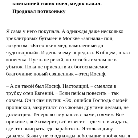
компанией своих пчел, медок качал.
Продавал потихоньку
Я сама у него покупала. А однажды даже несколько
трехлитровых бутылей в Москве «загнала» под
лозунгом: «Батюшкин мед, намоленный да
чудотворный». И деньги ему передала. В общем, текла
копеечка. Пусть не рекой, но хотя бы им там не в
убыток. Пока не приехал в их богоспасаемое
благочиние новый священник – отец Иосиф.
– А он такой был Иосиф. Настоящий, – смеялся в
трубку отец Евгений. – Если пейсы повесить – так
совсем. Он и сам шутил: «Эх, ошибся Господь с моей
пропиской, закрутился со Своими другими делами, не
досмотрел. Теперь вот мучаюсь с вами, гоями». Всё
прикинет, всё измерит, всё взвесит – где что выгадать,
где что выиграть, где заработать. Я только диву
давался. Были у него однажды небольшие проблемы, я