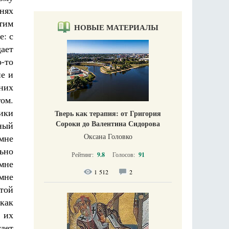
днях
этим
НОВЫЕ МАТЕРИАЛЫ
е: с
дает
о-то
е и
них
гом.
ики
Тверь как терапия: от Григория
Сороки до Валентина Сидорова
ный
Оксана Головко
 мне
ьно
Рейтинг:
9.8
Голосов:
91
 мне
1 512
2
мне
этой
как
 их
дет