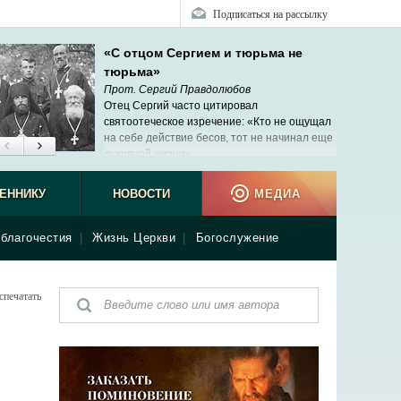
Подписаться на рассылку
«С отцом Сергием и тюрьма не
тюрьма»
Прот. Сергий Правдолюбов
Отец Сергий часто цитировал
святоотеческое изречение: «Кто не ощущал
на себе действие бесов, тот не начинал еще
духовной жизни».
ЕННИКУ
НОВОСТИ
МЕДИА
благочестия
|
Жизнь Церкви
|
Богослужение
спечатать