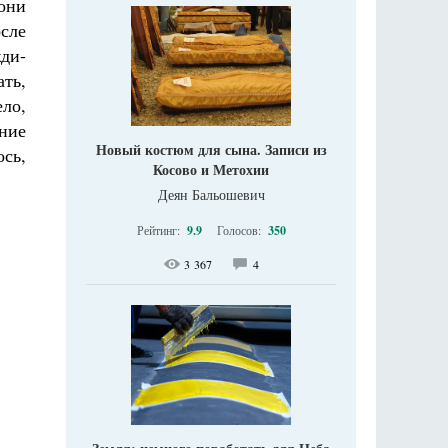
они
осле
жди-
ть,
ло,
ние
Новый костюм для сына. Записи из
ось,
Косово и Метохии
Деян Бальошевич
Рейтинг:
9.9
Голосов:
350
3 367
4