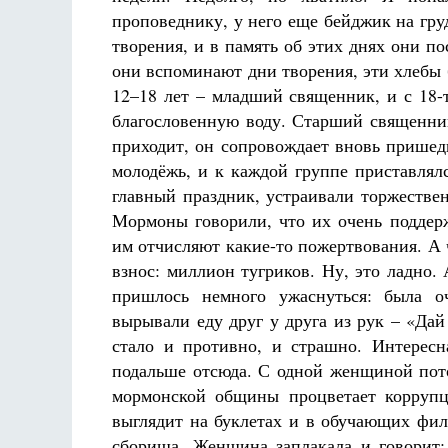
проповеднику, у него еще бейджик на гру
творения, и в память об этих днях они по
они вспоминают дни творения, эти хлебы 
12–18 лет – младший священник, и с 18-т
благословенную воду. Старший священник
приходит, он сопровождает вновь пришед
молодёжь, и к каждой группе приставлял
главный праздник, устраивали торжествен
Мормоны говорили, что их очень поддерж
им отчисляют какие-то пожертвования. А
взнос: миллион тугриков. Ну, это ладно. 
пришлось немного ужаснуться: была оч
вырывали еду друг у друга из рук – «Дай 
стало и противно, и страшно. Интересн
подальше отсюда. С одной женщиной пото
мормонской общины процветает коррупци
выглядит на буклетах и в обучающих фил
сборища. Женщина заплакала и говорит: 