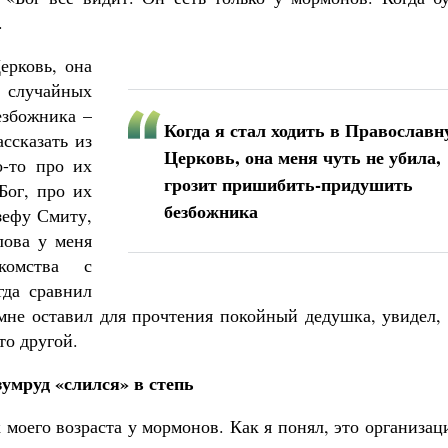
.
ерковь, она
 случайных
езбожника –
Когда я стал ходить в Православ
ссказать из
Церковь, она меня чуть не убила,
о-то про их
грозит пришибить-придушить
Бог, про их
безбожника
зефу Смиту,
лова у меня
комства с
гда сравнил
не оставил для прочтения покойный дедушка, увидел, 
то другой.
умруд «слился» в степь
моего возраста у мормонов. Как я понял, это организац