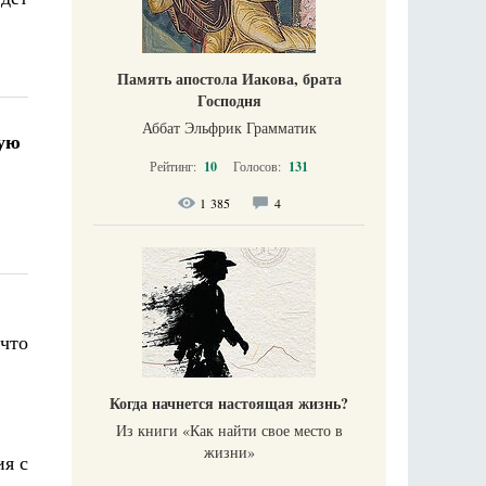
Память апостола Иакова, брата
Господня
Аббат Эльфрик Грамматик
ную
Рейтинг:
10
Голосов:
131
1 385
4
что
Когда начнется настоящая жизнь?
Из книги «Как найти свое место в
жизни​»
ия с