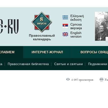
Ελληνική
έκδοση
Српска
верзиjа
English
Православный
version
календарь
СЛАВИЕМ
ИНТЕРНЕТ-ЖУРНАЛ
ВОПРОСЫ СВЯЩ
ка
|
Православная библиотека
|
Святые и святыни
|
Подвижники 
4 097 просмотров
Ра