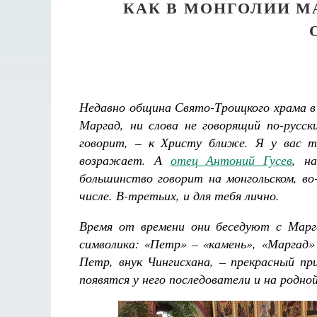
КАК В МОНГОЛИИ М
Недавно община Свято-Троицкого храма в
Маргад, ни слова не говорящий по-русск
говорит, – к Христу ближе. Я у вас т
возражает. А
отец Антоний Гусев
, н
большинство говорит на монгольском, во
числе. В-третьих, и для тебя лично.
Время от времени они беседуют с Марг
символика: «Петр» – «камень», «Маргад»
Петр, внук Чингисхана, – прекрасный п
появятся у него последователи и на родной