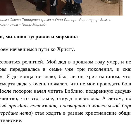
ами Свято-Троицкого храма в Улан-Баторе. В центре рядом со 
ященником – Петр-Маргад
и, миллион тугриков и мормоны
воем начавшемся пути ко Христу.
есоваться религией. Мой дед в прошлом году умер, и п
ая передавалась в семье уже три поколения, и сказ
». Я до конца не знаю, был ли он христианином, что
смерти деда я очень пожалел, что не мог проводить бо
 После похорон начал читать Библию, подаренную дедуш
ианство, что это такое, откуда появилось. А летом, п
ый праздник-состязания, посвященный монгольской бор
середине лета
) стал ходить в разные христианские общ
стианские.