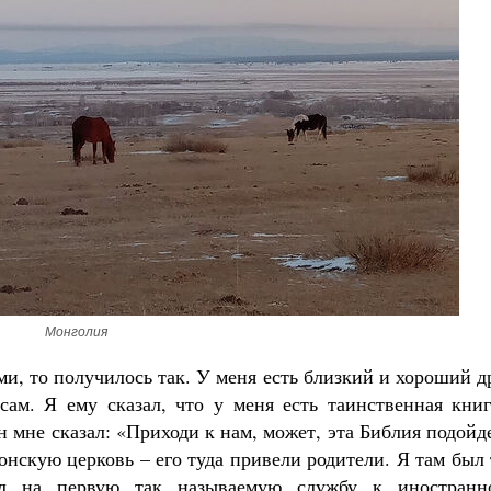
Монголия
и, то получилось так. У меня есть близкий и хороший д
ам. Я ему сказал, что у меня есть таинственная книг
он мне сказал: «Приходи к нам, может, эта Библия подойд
нскую церковь – его туда привели родители. Я там был
ал на первую так называемую службу к иностранн