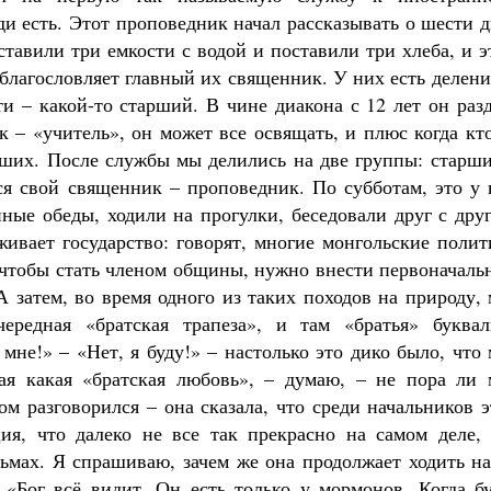
ди есть. Этот проповедник начал рассказывать о шести 
ставили три емкости с водой и поставили три хлеба, и 
благословляет главный их священник. У них есть делени
и – какой-то старший. В чине диакона с 12 лет он раз
 – «учитель», он может все освящать, и плюс когда кт
ших. После службы мы делились на две группы: старши
ся свой священник – проповедник. По субботам, это у 
ные обеды, ходили на прогулки, беседовали друг с дру
ивает государство: говорят, многие монгольские полит
 чтобы стать членом общины, нужно внести первоначаль
А затем, во время одного из таких походов на природу,
ередная «братская трапеза», и там «братья» буквал
мне!» – «Нет, я буду!» – настолько это дико было, что
ая какая «братская любовь», – думаю, – не пора ли 
м разговорился – она сказала, что среди начальников 
я, что далеко не все так прекрасно на самом деле, 
ьмах. Я спрашиваю, зачем же она продолжает ходить на
«Бог всё видит. Он есть только у мормонов. Когда бу