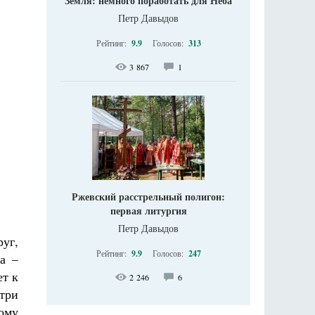
Земля: немного поработать для Неба
Петр Давыдов
Рейтинг:
9.9
Голосов:
313
3 867
1
Ржевский расстрельный полигон:
первая литургия
Петр Давыдов
руг,
Рейтинг:
9.9
Голосов:
247
а –
ет к
2 246
6
 три
ому