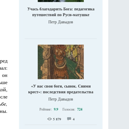
Учась благодарить Бога: педагогика
путешествий по Руси-матушке
Петр Давыдов
еред
ал:
 он
льше
«У нас свои боги, сынок. Сними
кой,
крест»: последствия предательства
осле
Петр Давыдов
ьбе,
Рейтинг:
9.9
Голосов:
724
ины.
5 879
4