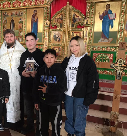
Великомученик Георгий Победоносец. Научись у
святого
Роман Котов
Чего ждет от на
Святитель