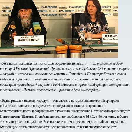
«Утешать, наставлять, помогать, горячо молиться…» – так определил задачу
пастырей Русской Православной Церкви в связи со стихийными бедствиями в стране
– засухой и массовыми лесными пожарами – Святейший Патриарх Кирилл в своем
недавнем обращении. Тому, что делается сейчас конкретно в этом плане, была
посвящена прошедшая 4 августа в РИА «Новости» пресс-конференция, которая так
и называлась: «Помощь погорельцам – реальные дела милосердия».
«Беда пришла к нашему народу», – эти слова, с которых начинается Патриаршее
обращение, напомнил председатель синодального отдела по церковной
благотворительности и социальному служению Московского Патриархата архимандрит
Пантелеимон (Шатов). И, действительно, по сообщениям МЧС, в 36 регионах и более
500 муниципальных районах России введен сейчас режим «чрезвычайная ситуация».
Бушующим огнем уничтожаются целые поселения, тысячи эвакуированы, есть