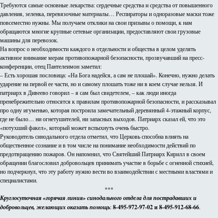
Требуются самые основные лекарства: сердечные средства и средства от повышенного
давления, зеленка, перевязочные материалы… Респираторы и одноразовые маски тоже
повсеместно нужны. Мы получаем отклики на свои призывы о помощи, к нам
обращаются многие крупные сетевые организации, предоставляют свои грузовые
машины для перевозок.
На вопрос о необходимости каждого в отдельности и общества в целом уделять
активное внимание мерам противопожарной безопасности, прозвучавший на пресс-
конференции, отец Пантелеимон заметил:
– Есть хорошая пословица: «На Бога надейся, а сам не плошай». Конечно, нужно делать
ударение на первой ее части, но и самому плошать тоже ни в коем случае нельзя. И
патриарх в Дивеево говорил – я сам был свидетелем, – как люди иногда
пренебрежительно относятся к правилам противопожарной безопасности, и рассказывал
про одну игуменью, которая построила замечательный деревянный 4-этажный корпус,
где не было… ни огнетушителей, ни запасных выходов. Патриарх сказал ей, что это
«потухший факел», который может вспыхнуть очень быстро.
Руководитель синодального отдела отметил, что Церковь способна влиять на
общественное сознание и в том числе на понимание необходимости действий по
предотвращению пожаров. Он напомнил, что Святейший Патриарх Кирилл в своем
обращении благословил добровольцев принимать участие в борьбе с огненной стихией,
но подчеркнул, что эту работу нужно вести во взаимодействии с местными властями и
специалистами.
***
Круглосуточная «горячая линия» синодального отдела для пострадавших и
добровольцев, желающих оказать помощь
:
8-495-972-97-02 и 8-495-912-68-66
.