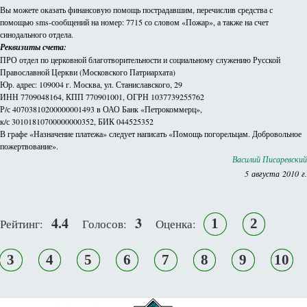
Вы можете оказать финансовую помощь пострадавшим, перечислив средства с
помощью sms-сообщений на номер: 7715 со словом «Пожар», а также на счет
синодального отдела.
Реквизиты счета:
ПРО отдел по церковной благотворительности и социальному служению Русской
Православной Церкви (Московского Патриархата)
Юр. адрес: 109004 г. Москва, ул. Станиславского, 29
ИНН 7709048164, КПП 770901001, ОГРН 1037739255762
Р/с 40703810200000001493 в ОАО Банк «Петрокоммерц»,
к/с 30101810700000000352, БИК 044525352
В графе «Назначение платежа» следует написать «Помощь погорельцам. Добровольное
пожертвование».
Василий Писаревский
5 августа 2010 г.
4.4
3
1
2
Рейтинг:
Голосов:
Оценка:
3
4
5
6
7
8
9
10