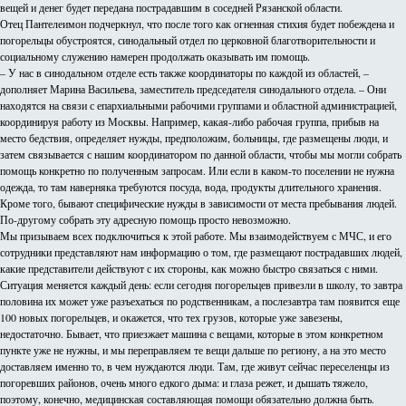
вещей и денег будет передана пострадавшим в соседней Рязанской области.
Отец Пантелеимон подчеркнул, что после того как огненная стихия будет побеждена и
погорельцы обустроятся, синодальный отдел по церковной благотворительности и
социальному служению намерен продолжать оказывать им помощь.
– У нас в синодальном отделе есть также координаторы по каждой из областей, –
дополняет Марина Васильева, заместитель председателя синодального отдела. – Они
находятся на связи с епархиальными рабочими группами и областной администрацией,
координируя работу из Москвы. Например, какая-либо рабочая группа, прибыв на
место бедствия, определяет нужды, предположим, больницы, где размещены люди, и
затем связывается с нашим координатором по данной области, чтобы мы могли собрать
помощь конкретно по полученным запросам. Или если в каком-то поселении не нужна
одежда, то там наверняка требуются посуда, вода, продукты длительного хранения.
Кроме того, бывают специфические нужды в зависимости от места пребывания людей.
По-другому собрать эту адресную помощь просто невозможно.
Мы призываем всех подключиться к этой работе. Мы взаимодействуем с МЧС, и его
сотрудники представляют нам информацию о том, где размещают пострадавших людей,
какие представители действуют с их стороны, как можно быстро связаться с ними.
Ситуация меняется каждый день: если сегодня погорельцев привезли в школу, то завтра
половина их может уже разъехаться по родственникам, а послезавтра там появится еще
100 новых погорельцев, и окажется, что тех грузов, которые уже завезены,
недостаточно. Бывает, что приезжает машина с вещами, которые в этом конкретном
пункте уже не нужны, и мы переправляем те вещи дальше по региону, а на это место
доставляем именно то, в чем нуждаются люди. Там, где живут сейчас переселенцы из
погоревших районов, очень много едкого дыма: и глаза режет, и дышать тяжело,
поэтому, конечно, медицинская составляющая помощи обязательно должна быть.