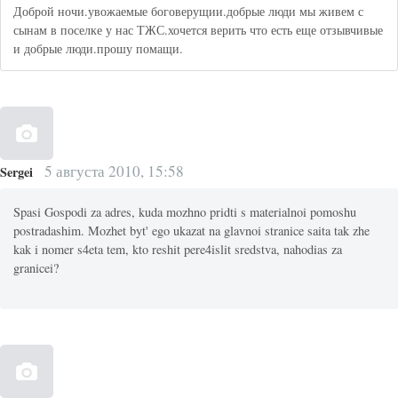
Доброй ночи.увожаемые боговерущии.добрые люди мы живем с
сынам в поселке у нас ТЖС.хочется верить что есть еще отзывчивые
и добрые люди.прошу помащи.
5 августа 2010, 15:58
Sergei
Spasi Gospodi za adres, kuda mozhno pridti s materialnoi pomoshu
postradashim. Mozhet byt' ego ukazat na glavnoi stranice saita tak zhe
kak i nomer s4eta tem, kto reshit pere4islit sredstva, nahodias za
granicei?