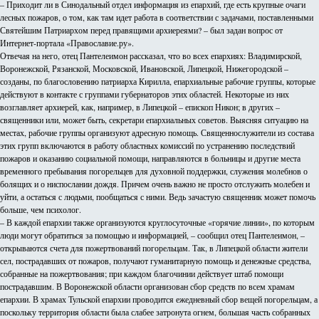
– Приходит ли в Синодальный отдел информация из епархий, где есть крупные очаги
лесных пожаров, о том, как там идет работа в соответствии с задачами, поставленными
Святейшим Патриархом перед правящими архиереями? – был задан вопрос от
Интернет-портала «Православие.ру».
Отвечая на него, отец Пантелеимон рассказал, что во всех епархиях: Владимирской,
Воронежской, Рязанской, Московской, Ивановской, Липецкой, Нижегородской –
созданы, по благословению патриарха Кирилла, епархиальные рабочие группы, которые
действуют в контакте с группами губернаторов этих областей. Некоторые из них
возглавляет архиерей, как, например, в Липецкой – епископ Никон; в других –
священники или, может быть, секретари епархиальных советов. Выясняя ситуацию на
местах, рабочие группы организуют адресную помощь. Священнослужители из состава
этих групп включаются в работу областных комиссий по устранению последствий
пожаров и оказанию социальной помощи, направляются в больницы и другие места
временного пребывания погорельцев для духовной поддержки, служения молебнов о
болящих и о ниспослании дождя. Причем очень важно не просто отслужить молебен и
уйти, а остаться с людьми, пообщаться с ними. Ведь зачастую священник может помочь
больше, чем психолог.
– В каждой епархии также организуются круглосуточные «горячие линии», по которым
люди могут обратиться за помощью и информацией, – сообщил отец Пантелеимон, –
открываются счета для пожертвований погорельцам. Так, в Липецкой области жители
сел, пострадавших от пожаров, получают гуманитарную помощь и денежные средства,
собранные на пожертвования; при каждом благочинии действует штаб помощи
пострадавшим. В Воронежской области организован сбор средств по всем храмам
епархии. В храмах Тульской епархии проводится ежедневный сбор вещей погорельцам, а
поскольку территория области была слабее затронута огнем, большая часть собранных