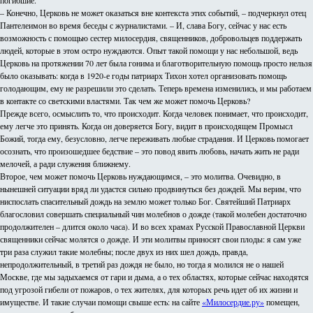
погибшие.
– Конечно, Церковь не может оказаться вне контекста этих событий, – подчеркнул отец
Пантелеимон во время беседы с журналистами. – И, слава Богу, сейчас у нас есть
возможность с помощью сестер милосердия, священников, добровольцев поддержать
людей, которые в этом остро нуждаются. Опыт такой помощи у нас небольшой, ведь
Церковь на протяжении 70 лет была гонима и благотворительную помощь просто нельзя
было оказывать: когда в 1920-е годы патриарх Тихон хотел организовать помощь
голодающим, ему не разрешили это сделать. Теперь времена изменились, и мы работаем
в контакте со светскими властями. Так чем же может помочь Церковь?
Прежде всего, осмыслить то, что происходит. Когда человек понимает, что происходит,
ему легче это принять. Когда он доверяется Богу, видит в происходящем Промысл
Божий, тогда ему, безусловно, легче переживать любые страдания. И Церковь помогает
осознать, что произошедшее бедствие – это повод явить любовь, начать жить не ради
мелочей, а ради служения ближнему.
Второе, чем может помочь Церковь нуждающимся, – это молитва. Очевидно, в
нынешней ситуации вряд ли удастся сильно продвинуться без дождей. Мы верим, что
ниспослать спасительный дождь на землю может только Бог. Святейший Патриарх
благословил совершать специальный чин молебнов о дожде (такой молебен достаточно
продолжителен – длится около часа). И во всех храмах Русской Православной Церкви
священники сейчас молятся о дожде. И эти молитвы приносят свои плоды: я сам уже
три раза служил такие молебны; после двух из них шел дождь, правда,
непродолжительный, в третий раз дождя не было, но тогда я молился не о нашей
Москве, где мы задыхаемся от гари и дыма, а о тех областях, которые сейчас находятся
под угрозой гибели от пожаров, о тех жителях, для которых речь идет об их жизни и
имуществе. И такие случаи помощи свыше есть: на сайте
«Милосердие.ру»
помещен,