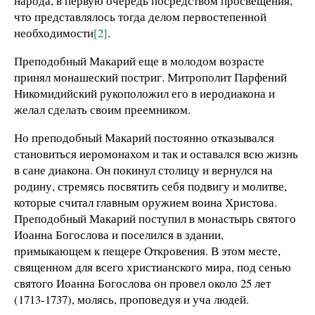
народа, в первую очередь посредством просвещения,
что представлялось тогда делом первостепенной
необходимости
[2]
.
Преподобный Макарий еще в молодом возрасте
принял монашеский постриг. Митрополит Парфений
Никомидийский рукоположил его в иеродиакона и
желал сделать своим преемником.
Но преподобный Макарий постоянно отказывался
становиться иеромонахом и так и оставался всю жизнь
в сане диакона. Он покинул столицу и вернулся на
родину, стремясь посвятить себя подвигу и молитве,
которые считал главным оружием воина Христова.
Преподобный Макарий поступил в монастырь святого
Иоанна Богослова и поселился в здании,
примыкающем к пещере Откровения. В этом месте,
священном для все­го христианского мира, под сенью
святого Иоанна Богослова он провел около 25 лет
(1713-1737), молясь, проповедуя и уча людей.