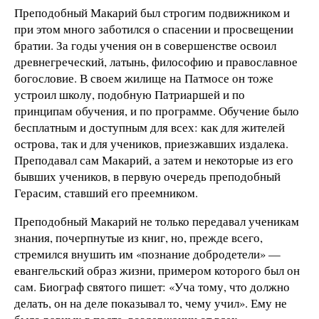
Преподобный Макарий был строгим подвижником и
при этом много заботился о спасении и просвещении
братии. За годы учения он в совершенстве освоил
древнегреческий, латынь, философию и православное
богословие. В своем жилище на Патмосе он тоже
устроил школу, подобную Патриаршей и по
принципам обучения, и по программе. Обучение было
бесплатным и доступным для всех: как для жителей
острова, так и для учеников, приезжавших издалека.
Преподавал сам Макарий, а затем и некоторые из его
бывших учеников, в первую очередь преподобный
Герасим, ставший его преемником.
Преподобный Макарий не только передавал ученикам
знания, почерпнутые из книг, но, прежде всего,
стремился внушить им «познание добродетели» —
евангельский образ жизни, при­мером которого был он
сам. Биограф святого пишет: «Уча тому, что должно
делать, он на деле показывал то, чему учил». Ему не