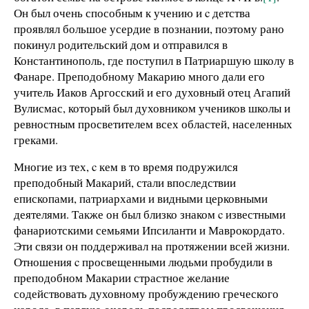
Он был очень способным к учению и c детства
проявлял большое усердие в познании, поэтому рано
по­кинул родительский дом и отправился в
Константинополь, где поступил в Патриаршую школу в
Фанаре. Преподобному Макарию много дали его
учитель Иаков Аргосский и его духовный отец Агапий
Вулисмас, который был духовником учеников школы и
ревностным просветителем всех областей, населенных
греками.
Многие из тех, c кем в то время подружился
преподобный Макарий, стали впоследствии
епископами, патриархами и видными церковными
деятелями. Также он был близко знаком c известными
фанариотскими семьями Ипсиланти и Маврокордато.
Эти связи он поддерживал на протяжении всей жизни.
Отношения c просвещенными людьми пробудили в
преподобном Макарии страстное желание
содействовать духовному пробуждению греческого