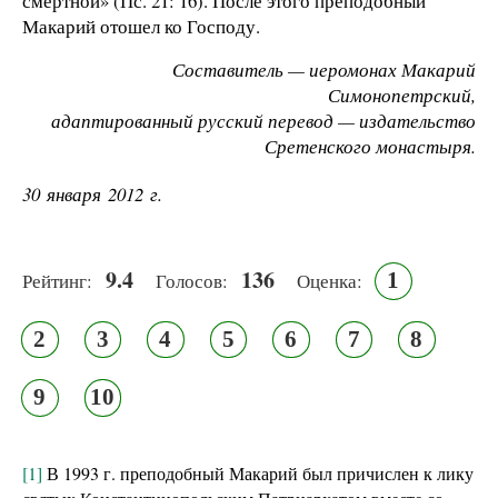
смертной» (Пс. 21: 16). После этого преподобный
Макарий отошел ко Господу.
Составитель — иеромонах Макарий
Симонопетрский,
адаптированный русский перевод — издательство
Сретенского монастыря.
30 января 2012 г.
9.4
136
1
Рейтинг:
Голосов:
Оценка:
2
3
4
5
6
7
8
9
10
[1]
В 1993 г. преподобный Макарий был причислен к лику