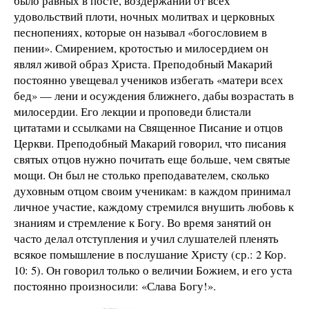
было равных в посте, воздержании от всех
удовольствий плоти, ночных молитвах и церковных
песнопениях, которые он называл «богословием в
пении». Смирением, кротостью и милосердием он
являл живой образ Христа. Преподобный Макарий
постоянно увещевал учеников избегать «матери всех
бед» — лени и осуждения ближнего, дабы возрастать в
милосердии. Его лекции и проповеди блистали
цитатами и ссылками на Священное Писание и отцов
Церкви. Преподобный Макарий говорил, что писания
святых отцов нужно почитать еще больше, чем святые
мощи. Он был не столько преподавателем, сколько
духовным отцом своим ученикам: в каждом принимал
личное участие, каждому стремился внушить любовь к
знаниям и стремление к Богу. Во время занятий он
часто делал отступления и учил слушателей пленять
всякое помышление в послушание Христу (ср.: 2 Кор.
10: 5). Он говорил только о величии Божием, и его уста
постоянно произносили: «Слава Богу!».