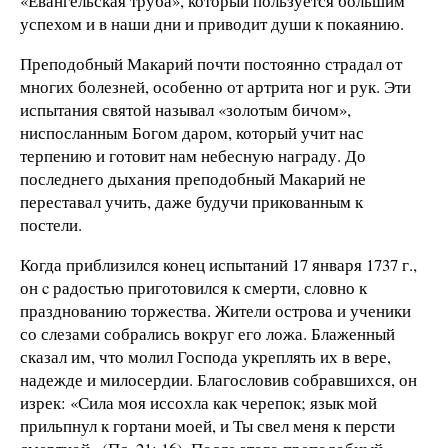
«Евангельская труба», который пользуется большим
успехом и в наши дни и приводит души к покаянию.
Преподобный Макарий почти постоянно страдал от
многих болезней, особенно от артрита ног и рук. Эти
испытания святой называл «золотым бичом»,
ниспосланным Богом даром, который учит нас
терпению и готовит нам небесную награду. До
последнего дыхания преподобный Макарий не
переставал учить, даже будучи прикованным к
постели.
Когда приблизился конец испытаний 17 января 1737 г.,
он c радостью приготовился к смерти, словно к
празднованию торжества. Жители острова и ученики
со слезами собрались вокруг его ложа. Блаженный
сказал им, что молил Господа укреплять их в вере,
надежде и милосердии. Благословив собравшихся, он
изрек: «Сила моя иссохла как черепок; язык мой
прильпнул к гортани моей, и Ты свел меня к персти