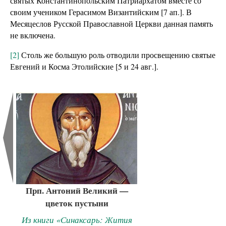
святых Константинопольским Патриархатом вместе со
своим учеником Герасимом Византийским [7 ап.]. В
Месяцеслов Русской Православной Церкви данная память
не включена.
[2]
Столь же большую роль отводили просвещению святые
Евгений и Косма Этолийские [5 и 24 авг.].
Прп. Антоний Великий —
цветок пустыни
Из книги «Синаксарь: Жития