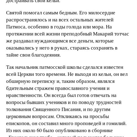
достраивать свои кельи.
Святой помогал самым бедным. Его милосердие
распространялось и на всех остальных жителей
Патмоса, особенно в годы голода или мора. На
протяжении всей жизни преподобный Макарий тотчас
же раздавал нуждающимся все деньги, которые
оказывались у него в руках, стараясь сохранять в
тайне свои благодеяния.
Так начальник патмосской школы сделался известен
всей Церкви того времени. Не выходя из кельи, он вел
обширную переписку и, таким образом, являлся
бдительным стражем пра­вославного учения и
нравственности. Он всегда был готов отвечать на
вопросы бывших учеников и по поводу трудно­стей
толкования Священного Писания, и по другим
церковным вопросам. Откликаясь на просьбы
епископов, он составил много проповедей и гомилий.
Из них около 60 было опубликовано в сборнике