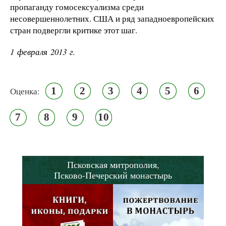
пропаганду гомосексуализма среди
несовершеннолетних. США и ряд западноевропейских
стран подвергли критике этот шаг.
1 февраля 2013 г.
1
2
3
4
5
6
Оценка:
7
8
9
10
Псковская митрополия,
Псково-Печерский монастырь