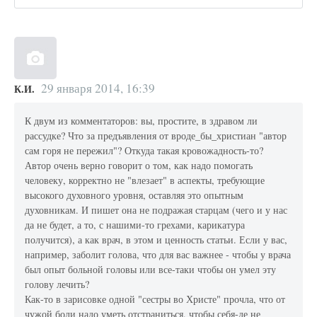
29 января 2014, 16:39
К.И.
К двум из комментаторов: вы, простите, в здравом ли
рассудке? Что за предъявления от вроде_бы_христиан "автор
сам горя не пережил"? Откуда такая кровожадность-то?
Автор очень верно говорит о том, как надо помогать
человеку, корректно не "влезает" в аспекты, требующие
высокого духовного уровня, оставляя это опытным
духовникам. И пишет она не подражая старцам (чего и у нас
да не будет, а то, с нашими-то грехами, карикатура
получится), а как врач, в этом и ценность статьи. Если у вас,
например, заболит голова, что для вас важнее - чтобы у врача
был опыт больной головы или все-таки чтобы он умел эту
голову лечить?
Как-то в зарисовке одной "сестры во Христе" прочла, что от
чужой боли надо уметь отстраниться, чтобы себя-де не