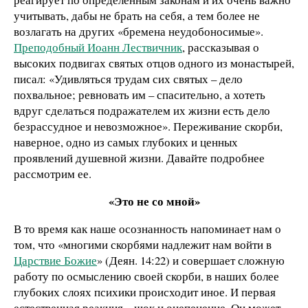
учитывать, дабы не брать на себя, а тем более не
возлагать на других «бремена неудобоносимые».
Преподобный Иоанн Лествичник
, рассказывая о
высоких подвигах святых отцов одного из монастырей,
писал: «Удивляться трудам сих святых – дело
похвальное; ревновать им – спасительно, а хотеть
вдруг сделаться подражателем их жизни есть дело
безрассудное и невозможное». Переживание скорби,
наверное, одно из самых глубоких и ценных
проявлений душевной жизни. Давайте подробнее
рассмотрим ее.
«Это не со мной»
В то время как наше осознанность напоминает нам о
том, что «многими скорбями надлежит нам войти в
Царствие Божие
» (Деян. 14:22) и совершает сложную
работу по осмыслению своей скорби, в наших более
глубоких слоях психики происходит иное. И первая
естественная реакция – шок и оцепенение. Он может