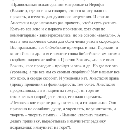
«Православная психотерапия» митрополита Иерофея
(Влахоса), где он и сам говорит, что его книгу надо не
прочесть, а изучить для духовного исцеления. И статью
Анастасии надо несколько раз прочесть, чтобы суть уяснить .
Кому-то все ясно и с первого прочтения, хотя судя по
комментариям - заинтересовались, но не совсем «въехали». А
есть в ней ключевые слова для облегчения участи скорбящего.
Все правильно, все библейские примеры: и плач Иеремии, и
книга Иова и др.; и все золотые слова библейские: «многими
скорбями надлежит войти в Царство Божие», «на все воля
Божья», «все проходит – пройдет и это» и др. Но где все это
(уровень), а где все мы со своими скорбями? Уму нашему все
это ясно, а сердце скорбит. И утешения нет. Анастасия права
(прошу прощения за фамильярность, тем более, Анастасия
профессионал, а я в пациенты гожусь), от горя не
отмахнешься («пройдет и это»), его надо пережить. -
«Человеческое горе не разрушительно, а созидательно. Оно
призвано не ослаблять душу, а укреплять, не уничтожать, а
творить – творить память». - Именно «творить память»,
делать прививку, вырабатывать иммунитет(предвижу
возражения: иммунитет на горе?).