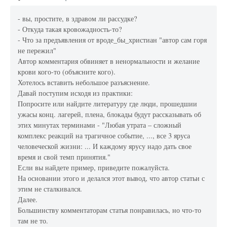
- вы, простите, в здравом ли рассудке?
- Откуда такая кровожадность-то?
- Что за предъявления от вроде_бы_христиан "автор сам горя
не пережил"
Автор комментария обвиняет в ненормальности и желание
крови кого-то (объясните кого).
Хотелось вставить небольшое разъяснение.
Давай поступим исходя из практики:
Попросите или найдите литературу где люди, прошедшии
ужасы конц. лагерей, плена, блокады будут рассказывать об
этих минутах терминами - "Любая утрата – сложный
комплекс реакций на трагичное событие, ..., все 3 яруса
человеческой жизни: ... И каждому ярусу надо дать свое
время и свой темп принятия."
Если вы найдете пример, приведите пожалуйста.
На основании этого и делался этот вывод, что автор статьи с
этим не сталкивался.
Далее.
Большинству комментаторам статья понравилась, но что-то
там не то.