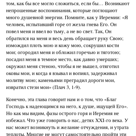
том, как бы все могло сложиться, если бы… Возникают
непрошенные воспоминания, которые поглощают
много душевной энергии. Помните, как у Иеремии: «Я
человек, испытавший горе от жезла гнева Его. Он
повел меня и ввел во тьму, а не во свет. Так, Он
обратился на меня и весь день обращает руку Свою;
измождил плоть мою и кожу мою, сокрушил кости
мои; огородил меня и обложил горечью и тяготою;
посадил меня в темное место, как давно умерших;
окружил меня стеною, чтобы я не вышел, отяготил
оковы мои, и когда я взывал и вопиял, задерживал
молитву мою; каменьями преградил дороги мои,
извратил стези мои» (Плач 3, 1-9).
Конечно, эта глава говорит нам и о том, что «Благ
Господь к надеющимся на него, к душе, ищущей Его».
Но как мы видим, фазы острого горя и Иеремия не
избежал. Что уже говорить о нас, детях XXI-го века. У
нас может возникнуть и желание отчуждения, и утрата
теплоты. Многие не могут самостоятельно пройти эти