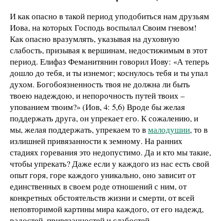
И как опасно в такой период уподобиться нам друзьям
Иова, на которых Господь воспылал Своим гневом!
Как опасно вразумлять, указывая на духовную
слабость, призывая к вершинам, недостижимым в этот
период. Елифаз Феманитянин говорил Иову: «А теперь
дошло до тебя, и ты изнемог; коснулось тебя и ты упал
духом. Богобоязненность твоя не должна ли быть
твоею надеждою, и непорочность путей твоих –
упованием твоим?» (Иов, 4: 5,6) Вроде бы желая
поддержать друга, он упрекает его. К сожалению, и
мы, желая поддержать, упрекаем то в
малодушии
, то в
излишней привязанности к земному. На ранних
стадиях горевания это недопустимо. Да и кто мы такие,
чтобы упрекать? Даже если у каждого из нас есть свой
опыт горя, горе каждого уникально, оно зависит от
единственных в своем роде отношений с ним, от
конкретных обстоятельств жизни и смерти, от всей
неповторимой картины мира каждого, от его надежд,
радостей, привязанностей и слабостей.