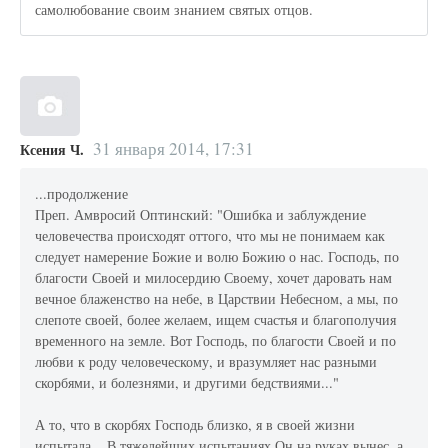
самолюбование своим знанием святых отцов.
31 января 2014, 17:31
Ксения Ч.
...продолжение
Преп. Амвросий Оптинский: "Ошибка и заблуждение
человечества происходят оттого, что мы не понимаем как
следует намерение Божие и волю Божию о нас. Господь, по
благости Своей и милосердию Своему, хочет даровать нам
вечное блаженство на небе, в Царствии Небесном, а мы, по
слепоте своей, более желаем, ищем счастья и благополучия
временного на земле. Вот Господь, по благости Своей и по
любви к роду человечес­кому, и вразумляет нас разными
скорбями, и болезнями, и другими бедствиями..."
А то, что в скорбях Господь близко, я в своей жизни
испытала... В тяжелейших испытаниях Он на руках вынес, а