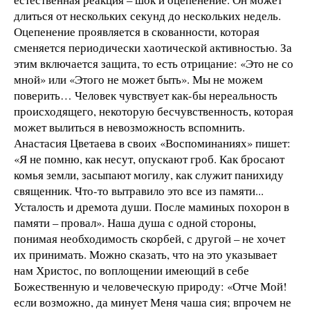
длиться от нескольких секунд до нескольких недель.
Оцепенение проявляется в скованности, которая
сменяется периодически хаотической активностью. За
этим включается защита, то есть отрицание: «Это не со
мной» или «Этого не может быть». Мы не можем
поверить… Человек чувствует как-бы нереальность
происходящего, некоторую бесчувственность, которая
может вылиться в невозможность вспомнить.
Анастасия Цветаева в своих «Воспоминаниях» пишет:
«Я не помню, как несут, опускают гроб. Как бросают
комья земли, засыпают могилу, как служит панихиду
священник. Что-то вытравило это все из памяти...
Усталость и дремота души. После маминых похорон в
памяти – провал». Наша душа с одной стороны,
понимая необходимость скорбей, с другой – не хочет
их принимать. Можно сказать, что на это указывает
нам Христос, по воплощении имеющий в себе
Божественную и человеческую природу: «Отче Мой!
если возможно, да минует Меня чаша сия; впрочем не