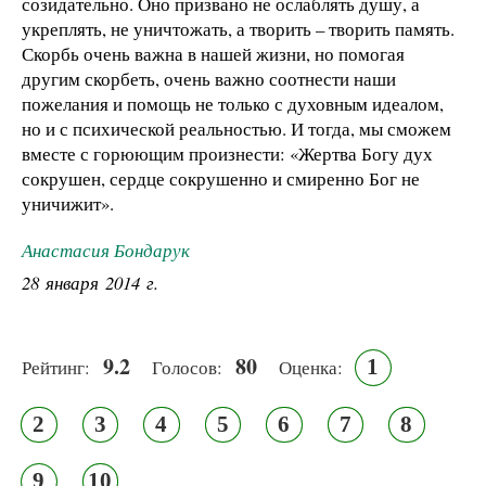
созидательно. Оно призвано не ослаблять душу, а
укреплять, не уничтожать, а творить – творить память.
Скорбь очень важна в нашей жизни, но помогая
другим скорбеть, очень важно соотнести наши
пожелания и помощь не только с духовным идеалом,
но и с психической реальностью. И тогда, мы сможем
вместе с горюющим произнести: «Жертва Богу дух
сокрушен, сердце сокрушенно и смиренно Бог не
уничижит».
Анастасия Бондарук
28 января 2014 г.
9.2
80
1
Рейтинг:
Голосов:
Оценка:
2
3
4
5
6
7
8
9
10