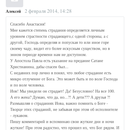
2 февраля 2014, 14:28
Алексей
Спасибо Анастасия!
Мне кажется степень страдания определяется личным
уровнем страстности страдающего,с одной стороны, а с
другой, Господь определяя и попуская то или иное горе
своему чаду, видит его более искусным существом, но в
энном периоде времени нам не доступном.
У Апостола Павла есть указание на предание Сатане
Христианина, дабы спасен был...
С недавних пор лично я понял, что любое страдание есть
микро отлучение от Бога. Это может быть и по воле Господа
и по воле человека.
Иов! Мы увидели он страдает! Да! Безусловно! На все 100.
А его жена? Думаю, что да, но...?! А дети??? А друзья ?!
Размышляя о страданиях Иова, важно помнить о Боге -
Творце этих страданий, не забывая при этом об исполнителе
- лукавом.
Пишу комментарий и вспоминаю свои жуткие дни и ночи
жуткие! При этом радостно, что прошел их, что Бог рядом. И