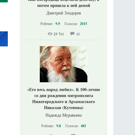
потом пришла к ней домой
Дмитрий Злодорев
Рейтинг:
9.9
Голосов:
2015
23 711
11
«Его весь народ любил». К 100-летию
со дня рождения митрополита
Нижегородского и Арзамасского
Николая (Кутепова)
Надежда Муравьева
Рейтинг:
9.8
Голосов:
481