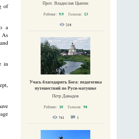
Прот. Владислав Цыпин
g of
Рейтинг:
9.9
Голосов:
13
218
to a
. As
 and
e in
Учась благодарить Бога: педагогика
ept,
путешествий по Руси-матушке
Петр Давыдов
have
Рейтинг:
10
Голосов:
94
page
741
1