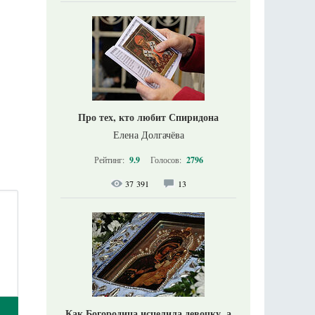
Про тех, кто любит Спиридона
Елена Долгачёва
Рейтинг:
9.9
Голосов:
2796
37 391
13
Как Богородица исцелила девочку, а