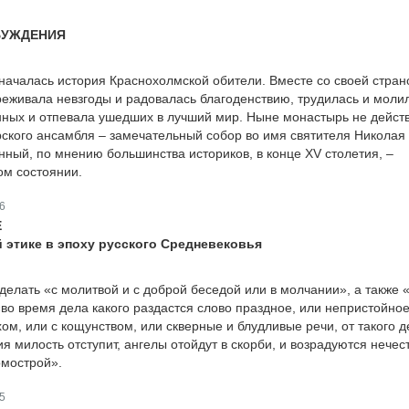
БУЖДЕНИЯ
 началась история Краснохолмской обители. Вместе со своей стран
еживала невзгоды и радовалась благоденствию, трудилась и молил
ных и отпевала ушедших в лучший мир. Ныне монастырь не действ
кого ансамбля – замечательный собор во имя святителя Николая
нный, по мнению большинства историков, в конце XV столетия, –
ом состоянии.
6
Е
 этике в эпоху русского Средневековья
делать «с молитвой и с доброй беседой или в молчании», а также 
во время дела какого раздастся слово праздное, или непристойное
ом, или с кощунством, или скверные и блудливые речи, от такого д
я милость отступит, ангелы отойдут в скорби, и возрадуются нечес
омострой».
5