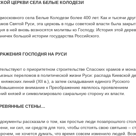
СКОЙ ЦЕРКВИ СЕЛА БЕЛЫЕ КОЛОДЕЗИ
дмосковного села Белые Колодези более 400 лет. Как и тысячи друг
мов Святой Руси, эта церковь в годы советской власти была закрыт
ня в ней вновь возносятся молитвы ко Господу. История этой дере
аничек большой истории государства Российского.
РАЖЕНИЯ ГОСПОДНЯ НА РУСИ
тельствуют о приоритетном строительстве Спасских храмов и мон
ьезных переломов в политической жизни Руси: распада Киевской д
княжеских линий (XII в.), а затем складывания единого Русского
. Повышенное внимание к Преображению являлось проявлением
ий князей и символизировало сакральную сторону их власти.
ЕРЕВЯННЫЕ СТЕНЫ…
документы рассказали о том, как простые люди позапрошлого стол
ни, ни сил, ни средств для того, чтобы отстоять свою святыню – с
рочем, не хочется думать, что время совсем изменило людей. Воз