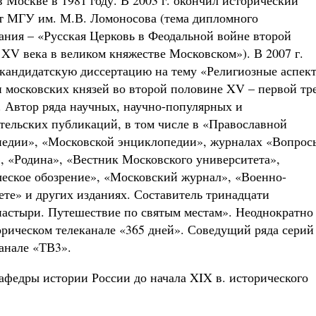
в Москве в 1981 году. В 2003 г. окончил исторический
т МГУ им. М.В. Ломоносова (тема дипломного
ания – «Русская Церковь в Феодальной войне второй
 XV века в великом княжестве Московском»). В 2007 г.
кандидатскую диссертацию на тему «Религиозные аспек
 московских князей во второй половине XV – первой тр
. Автор ряда научных, научно-популярных и
тельских публикаций, в том числе в «Православной
едии», «Московской энциклопедии», журналах «Вопрос
, «Родина», «Вестник Московского университета»,
еское обозрение», «Московский журнал», «Военно-
ете» и других изданиях. Составитель тринадцати
настыри. Путешествие по святым местам». Неоднократно
орическом телеканале «365 дней». Соведущий ряда серий
анале «ТВ3».
кафедры истории России до начала XIX в. исторического