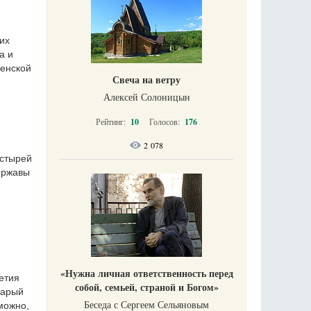
их
а и
венской
Свеча на ветру
Алексей Солоницын
Рейтинг:
10
Голосов:
176
2 078
астырей
ержавы
«Нужна личная ответственность перед
етия
собой, семьей, страной и Богом»
тарый
Беседа с Сергеем Сельяновым
можно,