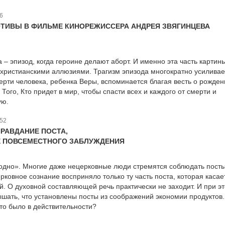
6
ТИВЫ В ФИЛЬМЕ КИНОРЕЖИССЕРА АНДРЕЯ ЗВЯГИНЦЕВА
– эпизод, когда героине делают аборт. И именно эта часть картин
христианскими аллюзиями. Трагизм эпизода многократно усиливае
мерти человека, ребенка Веры, вспоминается благая весть о рожден
Того, Кто придет в мир, чтобы спасти всех и каждого от смерти и
ую.
52
РАВДАНИЕ ПОСТА,
Е ПОВСЕМЕСТНОГО ЗАБЛУЖДЕНИЯ
одно». Многие даже нецерковные люди стремятся соблюдать посты
рковное сознание восприняло только ту часть поста, которая касае
. О духовной составляющей речь практически не заходит. И при эт
шать, что установлены посты из соображений экономии продуктов.
это было в действительности?