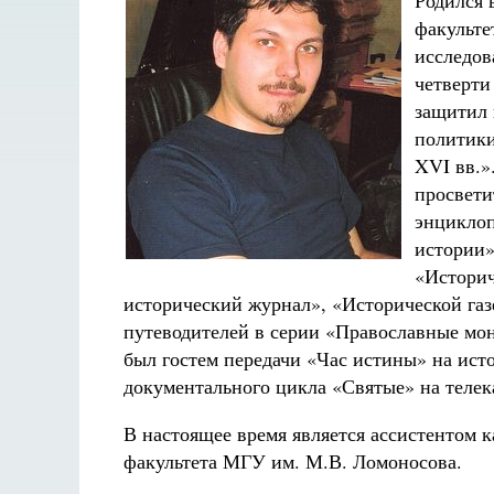
Родился 
факульте
исследов
четверти
защитил 
политики
XVI вв.»
просвети
энциклоп
истории»
«Историч
исторический журнал», «Исторической газ
путеводителей в серии «Православные мо
был гостем передачи «Час истины» на ист
документального цикла «Святые» на телек
В настоящее время является ассистентом 
факультета МГУ им. М.В. Ломоносова.