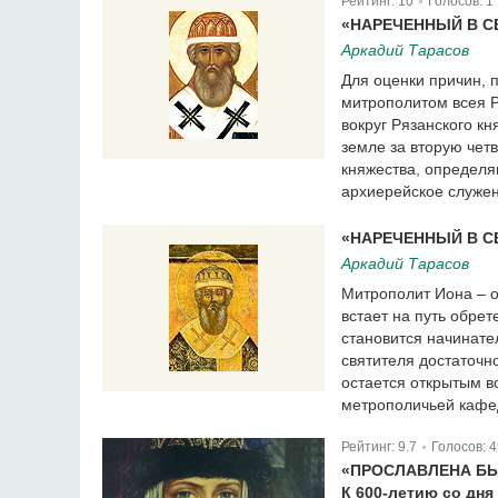
Рейтинг:
10
Голосов:
1
|
«НАРЕЧЕННЫЙ В 
Аркадий Тарасов
Для оценки причин, 
митрополитом всея Р
вокруг Рязанского кн
земле за вторую чет
княжества, определя
архиерейское служен
«НАРЕЧЕННЫЙ В 
Аркадий Тарасов
Митрополит Иона – о
встает на путь обре
становится начинате
святителя достаточно
остается открытым в
метрополичьей кафе
Рейтинг:
9.7
Голосов:
4
|
«ПРОСЛАВЛЕНА БЫ
К 600-летию со дн