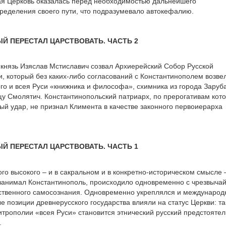
ая Церковь оказалась перед необходимостью дальнейшего
ределения своего пути, что подразумевало автокефалию.
ЫЙ ПЕРЕСТАЛ ЦАРСТВОВАТЬ. ЧАСТЬ 2
й князь Изяслав Мстиславич созвал Архиерейский Собор Русской
, который без каких-либо согласований с Константинополем возвел
го и всея Руси «книжника и философа», схимника из города Заруб
у Смолятич. Константинопольский патриарх, по прерогативам кото
й удар, не признал Климента в качестве законного первоиерарха
ЫЙ ПЕРЕСТАЛ ЦАРСТВОВАТЬ. ЧАСТЬ 1
ого высокого – и в сакральном и в конкретно-историческом смысле 
занимал Константинополь, происходило одновременно с чрезвыча
ственного самосознания. Одновременно укреплялся и междунаро
е позиции древнерусского государства влияли на статус Церкви: так
митрополии «всея Руси» становится этнический русский предстоятел
.