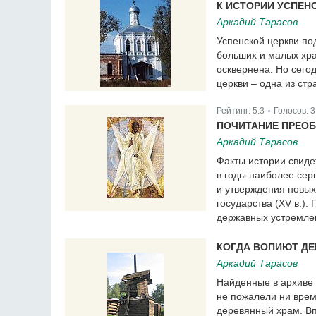
К ИСТОРИИ УСПЕН
Аркадий Тарасов
Успенской церкви по
больших и малых хра
осквернена. Но сегод
церкви – одна из стр
Рейтинг:
5.3
Голосов:
3
|
ПОЧИТАНИЕ ПРЕОБ
Аркадий Тарасов
Факты истории свиде
в годы наиболее сер
и утверждения новых 
государства (XV в.)
державных устремлен
КОГДА ВОПИЮТ Д
Аркадий Тарасов
Найденные в архиве 
не пожалели ни време
деревянный храм. Вп