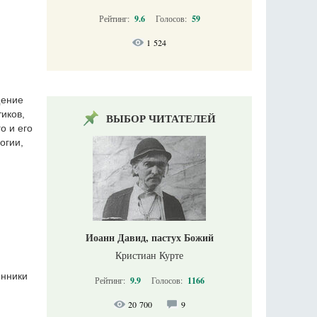
Рейтинг:
9.6
Голосов:
59
1 524
щение
иков,
ВЫБОР ЧИТАТЕЛЕЙ
о и его
огии,
Иоанн Давид, пастух Божий
Кристиан Курте
онники
Рейтинг:
9.9
Голосов:
1166
20 700
9