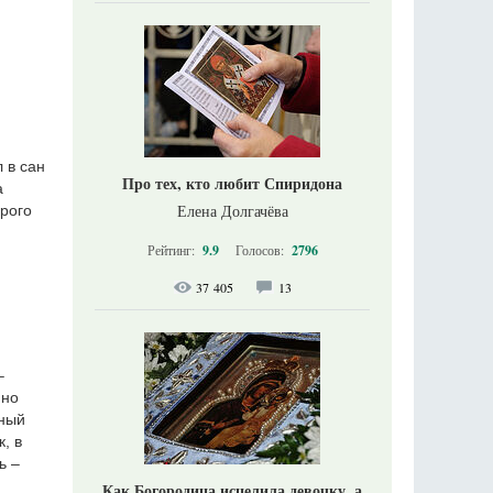
 в сан
Про тех, кто любит Спиридона
а
Елена Долгачёва
рого
Рейтинг:
9.9
Голосов:
2796
37 405
13
–
йно
дный
, в
ь –
Как Богородица исцелила девочку, а