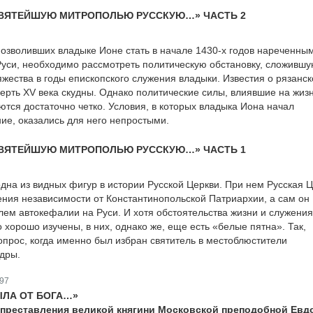
СВЯТЕЙШУЮ МИТРОПОЛЬЮ РУССКУЮ…» ЧАСТЬ 2
позволивших владыке Ионе стать в начале 1430-х годов нареченны
уси, необходимо рассмотреть политическую обстановку, сложивш
яжества в годы епископского служения владыки. Известия о рязанск
верть XV века скудны. Однако политические силы, влиявшие на жиз
ются достаточно четко. Условия, в которых владыка Иона начал
ие, оказались для него непростыми.
СВЯТЕЙШУЮ МИТРОПОЛЬЮ РУССКУЮ…» ЧАСТЬ 1
дна из видных фигур в истории Русской Церкви. При нем Русская 
тения независимости от Константинопольской Патриархии, а сам он
лем автокефалии на Руси. И хотя обстоятельства жизни и служения
 хорошо изучены, в них, однако же, еще есть «белые пятна». Так,
опрос, когда именно был избран святитель в местоблюстители
дры.
97
ЛА ОТ БОГА…»
я преставления великой княгини Московской преподобной Евд