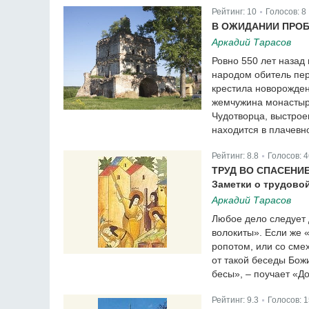
Рейтинг:
10
Голосов:
8
|
В ОЖИДАНИИ ПРО
Аркадий Тарасов
Ровно 550 лет назад
народом обитель пер
крестила новорожден
жемчужина монастырс
Чудотворца, выстрое
находится в плачевн
Рейтинг:
8.8
Голосов:
4
|
ТРУД ВО СПАСЕНИ
Заметки о трудовой
Аркадий Тарасов
Любое дело следует 
волокиты». Если же «
ропотом, или со смех
от такой беседы Божи
бесы», – поучает «Д
Рейтинг:
9.3
Голосов:
1
|