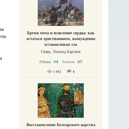
ты
Бремя меча и исцеление сердца: как
ети
остаться христианином, вынужденно
останавливая зло
Свящ. Леонид Бартков
ы
Рейтинг:
9.8
Голосов:
157
1 652
8
Восстановление Болгарского царства