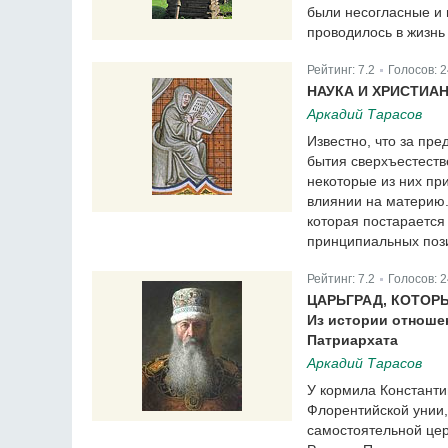
были несогласные и 
проводилось в жизнь
Рейтинг:
7.2
Голосов:
2
|
НАУКА И ХРИСТИА
Аркадий Тарасов
Известно, что за пр
бытия сверхъестеств
некоторые из них пр
влиянии на материю.
которая постарается
принципиальных пози
Рейтинг:
7.2
Голосов:
2
|
ЦАРЬГРАД, КОТОР
Из истории отноше
Патриархата
Аркадий Тарасов
У кормила Константи
Флорентийской унии,
самостоятельной цер