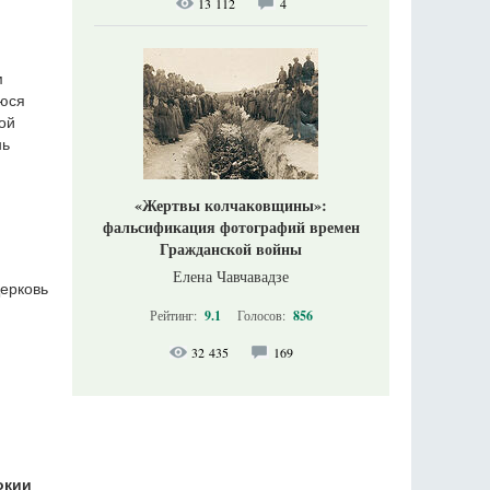
13 112
4
м
уюся
ой
нь
«Жертвы колчаковщины»:
фальсификация фотографий времен
Гражданской войны
Елена Чавчавадзе
Церковь
Рейтинг:
9.1
Голосов:
856
32 435
169
окии