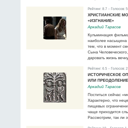
Рейтинг:
8.7
Голосов:
5
|
ХРИСТИАНСКИЕ МО
«ИЗГНАНИЕ»
Аркадий Тарасов
Кульминация фильма 
наиболее насыщена 
тем, что в момент с
Сына Человеческого, 
даровать жизнь вечн
Рейтинг:
6.5
Голосов:
2
|
ИСТОРИЧЕСКОЕ ОП
ИЛИ ПРЕОДОЛЕНИ
Аркадий Тарасов
Поститься сейчас «м
Характерно, что неце
пищевых ограничений
чаще приходится слы
Рассмотрим, так ли 