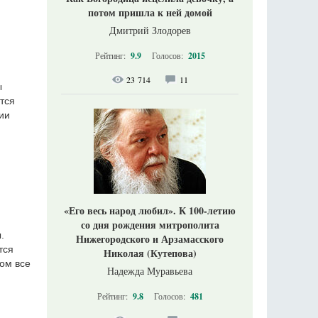
потом пришла к ней домой
Дмитрий Злодорев
Рейтинг:
9.9
Голосов:
2015
23 714
11
ы
тся
ии
«Его весь народ любил». К 100-летию
со дня рождения митрополита
.
Нижегородского и Арзамасского
тся
Николая (Кутепова)
ом все
Надежда Муравьева
Рейтинг:
9.8
Голосов:
481