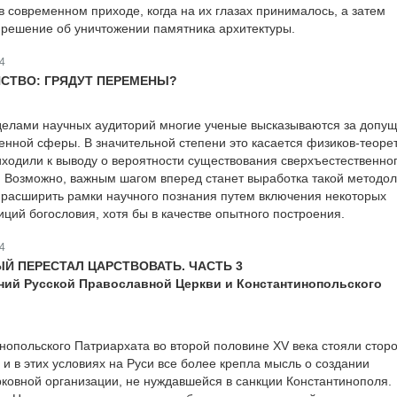
в современном приходе, когда на их глазах принималось, а затем
 решение об уничтожении памятника архитектуры.
4
НСТВО: ГРЯДУТ ПЕРЕМЕНЫ?
еделами научных аудиторий многие ученые высказываются за допу
енной сферы. В значительной степени это касается физиков-теорет
иходили к выводу о вероятности существования сверхъестественног
 Возможно, важным шагом вперед станет выработка такой методол
 расширить рамки научного познания путем включения некоторых
ций богословия, хотя бы в качестве опытного построения.
4
ЫЙ ПЕРЕСТАЛ ЦАРСТВОВАТЬ. ЧАСТЬ 3
ний Русской Православной Церкви и Константинопольского
нопольского Патриархата во второй половине XV века стояли стор
 и в этих условиях на Руси все более крепла мысль о создании
ковной организации, не нуждавшейся в санкции Константинополя.