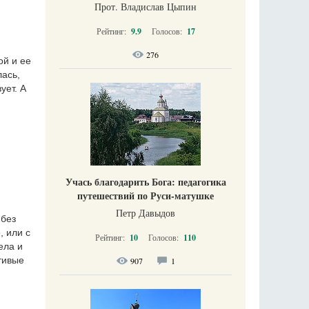
Прот. Владислав Цыпин
Рейтинг:
9.9
Голосов:
17
276
ой и ее
ась,
ует. А
Учась благодарить Бога: педагогика
путешествий по Руси-матушке
Петр Давыдов
«без
, или с
Рейтинг:
10
Голосов:
110
ела и
тивые
907
1