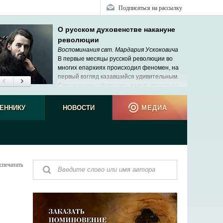
Подписаться на рассылку
О русском духовенстве накануне
революции
Воспоминания свт. Мардария Ускоковича
В первые месяцы русской революции во
многих епархиях происходил феномен, на
первый взгляд казавшийся удивительным.
Священники собирались излить ярость на
своих архиереев. Мне не раз пришлось
не виде
ь подобные сцены, но меня это не удивляло.
ЕННИКУ
НОВОСТИ
МЕДИА
спечатать