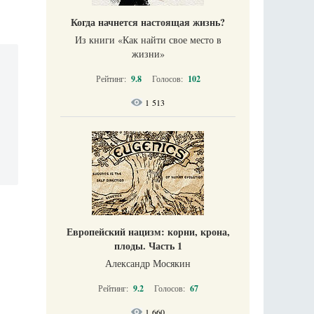
Когда начнется настоящая жизнь?
Из книги «Как найти свое место в
жизни​»
Рейтинг:
9.8
Голосов:
102
1 513
Европейский нацизм: корни, крона,
плоды. Часть 1
Александр Мосякин
Рейтинг:
9.2
Голосов:
67
1 660