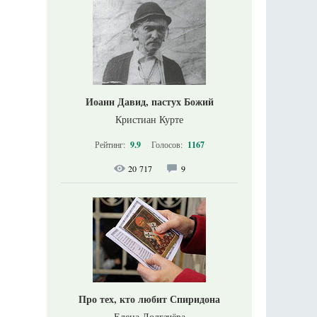
Иоанн Давид, пастух Божий
Кристиан Курте
Рейтинг:
9.9
Голосов:
1167
20 717
9
Про тех, кто любит Спиридона
Елена Долгачёва