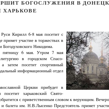
ЕРШИТ БОГОСЛУЖЕНИЯ В ДОНЕЦ
И ХАРЬКОВЕ
Руси Кирилл 6-8 мая посетит с
е примет участие в торжествах в
 и Богодуховского Никодима.
в пятницу 6 мая. Утром 7 мая
 литургию в городском Спасо-
, а затем посетит спортивный
нодальный информационный отдел
авославной Церкви прибудет в
 посетит харьковский Свято-
 обратится с приветственным словом к верующим. Вечер
 и балета им. Н.В.Лысенко Предстоятель примет участи
Великомученик Георгий Победоносец. Н
святого