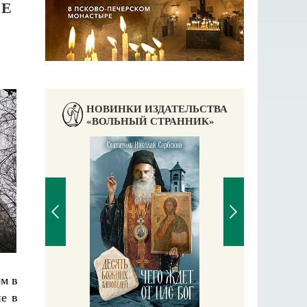
КЕ
НОВИНКИ ИЗДАТЕЛЬСТВА
«ВОЛЬНЫЙ СТРАННИК»
П
ом в
Е
е в
аучись у