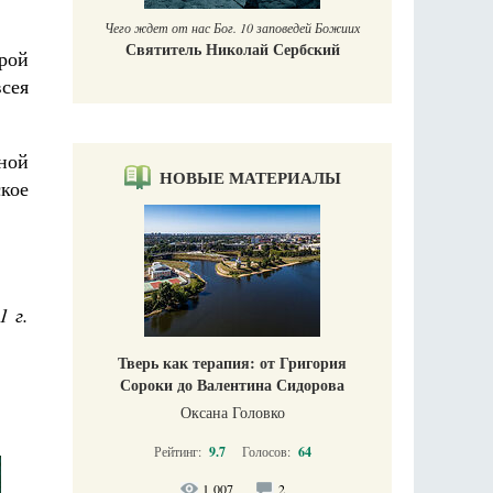
Чего ждет от нас Бог. 10 заповедей Божиих
Святитель Николай Сербский
рой
сея
ной
НОВЫЕ МАТЕРИАЛЫ
кое
1 г.
Тверь как терапия: от Григория
Сороки до Валентина Сидорова
Оксана Головко
Рейтинг:
9.7
Голосов:
64
1 007
2