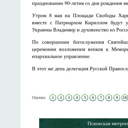
праздновании 90-летия со дня рождения м
Разлуки не будет
Фредерика де Грааф
Утром 8 мая на Площади Свободы Харьк
вместе с Патриархом Кириллом будут 
Украины Владимир и духовенство из Росс
По совершении богослужения Святейш
церемонии возложения венков к Мемори
епархиальное управление.
В этот же день делегация Русской Правос
Оценка:
1
2
3
4
5
6
7
8
9
10
Псковская митроп