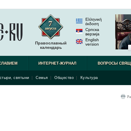
Ελληνική
έκδοση
Српска
верзиjа
English
Православный
version
календарь
наблюдат
СЛАВИЕМ
ИНТЕРНЕТ-ЖУРНАЛ
ВОПРОСЫ СВЯЩ
стыри, святыни
|
Семья
|
Общество
|
Культура
Ра