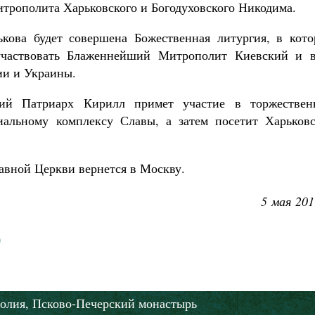
итрополита Харьковского и Богодуховского Никодима.
Роман Котов
Как найти своё место в жизни
Кирилл Мурышев
ова будет совершена Божественная литургия, в кото
участвовать Блаженнейший Митрополит Киевский и в
ии и Украины.
ий Патриарх Кирилл примет участие в торжествен
альному комплексу Славы, а затем посетит Харьковс
лавной Церкви вернется в Москву.
5 мая 201
олия,
Псково-Печерский монастырь