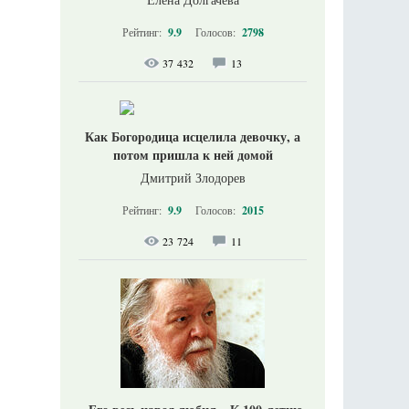
Рейтинг:
9.9
Голосов:
2798
37 432
13
Как Богородица исцелила девочку, а
потом пришла к ней домой
Дмитрий Злодорев
Рейтинг:
9.9
Голосов:
2015
23 724
11