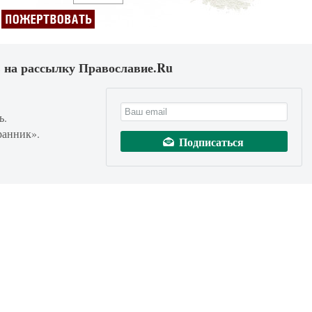
 на рассылку Православие.Ru
ь.
ранник».