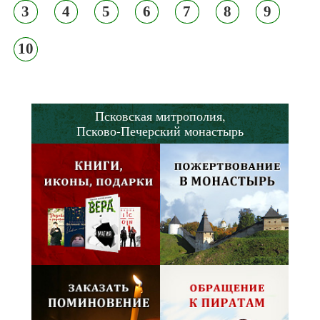
3
4
5
6
7
8
9
10
Псковская митрополия,
Псково-Печерский монастырь