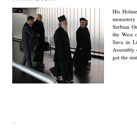
His Holine
monastery 
Serbian O
the West o
Sava in Li
Assembly 
got the sta
...