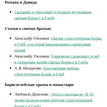
Романа и Давида
Сказание и страдание и похвала мученикам
святым Борису и Глебу
Статьи о святых братьях
Александр Ужанков
.
Святые страстотерпцы Борис
и Глеб: к истории канонизации и написания
житий
Александр Ужанков
.
О времени сложения служб
и датировке житий святых Бориса и Глеба
А. В. Назаренко
.
Благоверные князья-
страстотерпцы Борис и Глеб
Борисоглебские храмы и монастыри
Людмила Данилова
.
«Здесь спасешься». К 10-
летию возрождения обители страстотерпцев
Бориса и Глеба