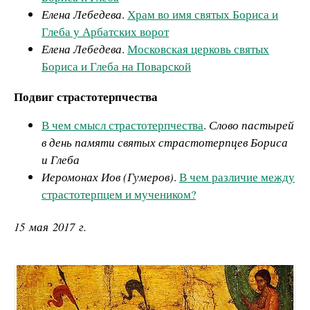
Елена Лебедева
.
Храм во имя святых Бориса и
Глеба у Арбатских ворот
Елена Лебедева
.
Московская церковь святых
Бориса и Глеба на Поварской
Подвиг страстотерпчества
В чем смысл страстотерпчества
.
Слово пастырей
в день памяти святых страстотерпцев Бориса
и Глеба
Иеромонах Иов (Гумеров)
.
В чем различие между
страстотерпцем и мучеником?
15 мая 2017 г.