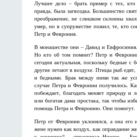
Лучшее дело – брать пример с тех, кто 
правда, была загвоздка. Большинство свят
преображение, не слишком склонны хвали
умер, но в супружестве пожил; те, кто со
Петр и Феврония.
В монашестве они – Давид и Евфросиния.
Но кто об том помнит? Петр и Феврония
сегодня актуальная, поскольку бедные с 
другие летают в воздухе. Птицы рыб едят
и бедными. Брак между ними так же ус
случае Петра и Февронии получилось. Как
побеждает, благодать меняет природу и 
или богатая дама простака, так чтобы и
помощь Петра и Февронию. Они помогут.
Петр от Февронии уклонялся, а она его 
жене нужен как воздух, как оправдание 
к женщине? – спрашивал Ницше. – Бери