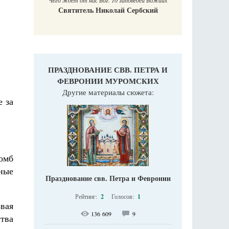
Чего ждет от нас Бог. 10 заповедей Божиих
Святитель Николай Сербский
ПРАЗДНОВАНИЕ СВВ. ПЕТРА И
ФЕВРОНИИ МУРОМСКИХ
Другие материалы сюжета:
е за
бомб
мные
Празднование свв. Петра и Февронии
Рейтинг:
2
Голосов:
1
вая
136 609
9
тва