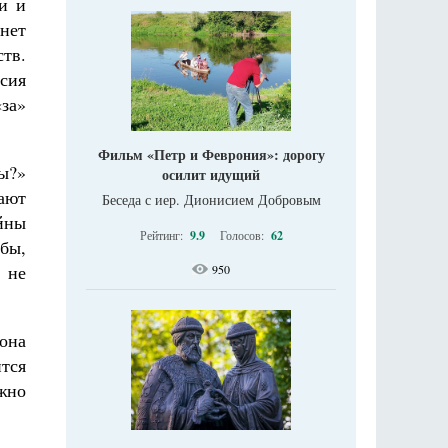
и и
 нет
тв.
ссия
«за»
Фильм «Петр и Феврония»: дорогу
ны?»
осилит идущий
ают
Беседа с иер. Дионисием Добровым
йны
Рейтинг:
9.9
Голосов:
62
 бы,
 не
950
 она
ится
жно