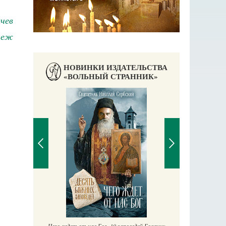
чев
неж
НОВИНКИ ИЗДАТЕЛЬСТВА
«ВОЛЬНЫЙ СТРАННИК»
П
Е
аучись у