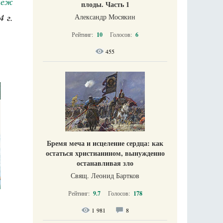
неж
плоды. Часть 1
4 г.
Александр Мосякин
Рейтинг:
10
Голосов:
6
455
Бремя меча и исцеление сердца: как
остаться христианином, вынужденно
останавливая зло
Свящ. Леонид Бартков
Рейтинг:
9.7
Голосов:
178
1 981
8