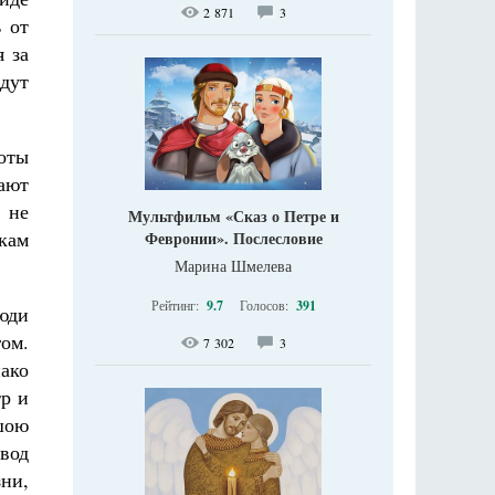
2 871
3
 от
я за
дут
оты
ают
 не
Мультфильм «Сказ о Петре и
икам
Февронии». Послесловие
Марина Шмелева
Рейтинг:
9.7
Голосов:
391
люди
гом.
7 302
3
нако
тр и
шою
 вод
зни,