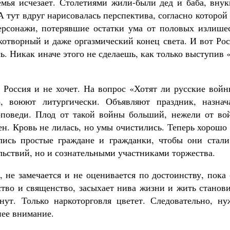
мья исчезает. Столетиями жили-были дед и баба, внук
А тут вдруг нарисовалась перспектива, согласно которой
ерсонажи, потерявшие остатки ума от половых излишес
укотворный и даже оргазмический конец света. И вот Ро
ь. Никак иначе этого не сделаешь, как только выступив 
. Россия и не хочет. На вопрос «Хотят ли русские вой
о, воюют литургически. Объявляют праздник, назнач
роповеди. Плод от такой войны больший, нежели от во
н. Кровь не лилась, но умы очистились. Теперь хорошо
лись простые граждане и гражданки, чтобы они стали
ьствий, но и сознательными участниками торжества.
, не замечается и не оценивается по достоинству, пока
ество и священство, засыхает нива жизни и жить станов
нут. Только наркоторговля цветет. Следовательно, ну
нее внимание.