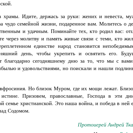
вской.
в храмы. Идите, держась за руки: жених и невеста, му
 за чудо семейной жизни, подаренное вам. Молитесь о д
твенным и удачным. Поминайте тех, кто родил вас: отц
те через молитву и память живые связи с теми, кто жи
ереплетенном единстве народ становится непобедимы
няшний день, чтобы укрепить и освятить его. Буду
ет благодарно сегодняшнему дню за то, что мы с вами
ибылью и удовольствиями, но поискали и нашли подлин
Евфросиния. Но близок Муром, где их мощи лежат. Близ
истине. Призовем, православные, Господа в эти дн
ой семье христианской. Это наша война, и победа в ней 
над Содомом.
Протоиерей Андрей Тка