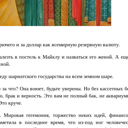
Как найти своё место в жизни
Кирилл Мурышев
орючего и за доллар как всемирную резервную валюту.
алезть в постель к Майклу и назваться его женой. А ещ
нной.
еду шариатского государства на всем земном шаре.
 за что? Она воюет, будьте уверены. Но без кассетных 
ю, брак и верность. Это вам не полный бак, не аквариу
Это круче.
. Мировая гегемония, торжество неких идей, финансо
аметила в последнее время, что из-под ног человечес