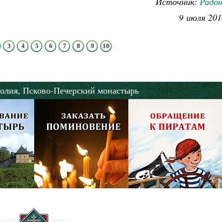
Источник:
Радо
9 июля 201
3
4
5
6
7
8
9
10
олия,
Псково-Печерский монастырь