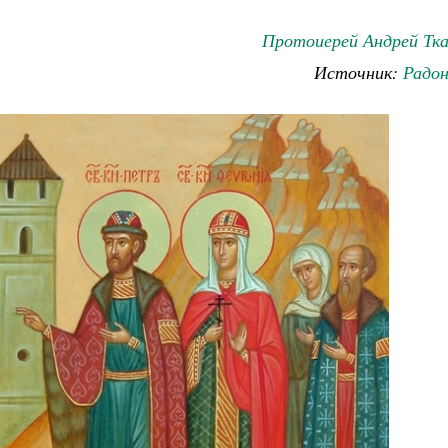
Протоиерей Андрей Тка
Источник:
Радо
Великомученик Георгий Победоносец. Н
святого
Роман Котов