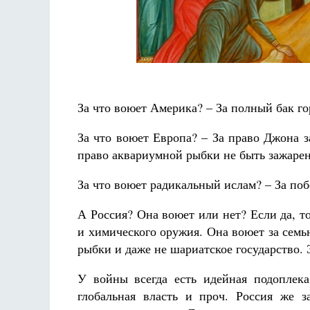
Фредерика де Грааф
За что воюет Америка? – За полный бак г
За что воюет Европа? – За право Джона з
право аквариумной рыбки не быть зажаре
За что воюет радикальный ислам? – За поб
А Россия? Она воюет или нет? Если да, то
и химического оружия. Она воюет за семь
рыбки и даже не шариатское государство. 
У войны всегда есть идейная подоплека
глобальная власть и проч. Россия же з