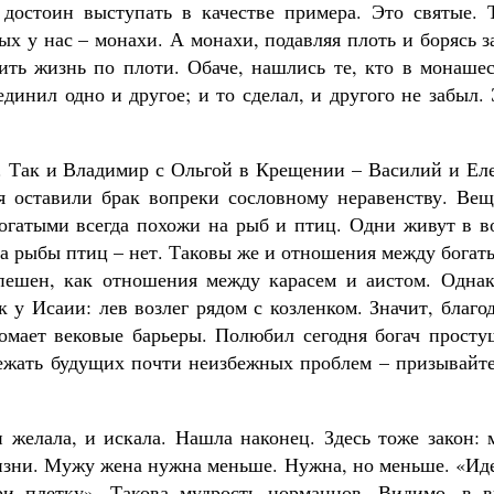
достоин выступать в качестве примера. Это святые. Т
ых у нас – монахи. А монахи, подавляя плоть и борясь з
ть жизнь по плоти. Обаче, нашлись те, кто в монашес
единил одно и другое; и то сделал, и другого не забыл.
 Так и Владимир с Ольгой в Крещении – Василий и Еле
 оставили брак вопреки сословному неравенству. Вещ
богатыми всегда похожи на рыб и птиц. Одни живут в в
, а рыбы птиц – нет. Таковы же и отношения между бога
пешен, как отношения между карасем и аистом. Однак
 у Исаии: лев возлег рядом с козленком. Значит, благо
ломает вековые барьеры. Полюбил сегодня богач просту
збежать будущих почти неизбежных проблем – призывайт
и желала, и искала. Нашла наконец. Здесь тоже закон:
жизни. Мужу жена нужна меньше. Нужна, но меньше. «Ид
 плетку». Такова мудрость норманнов. Видимо, в в