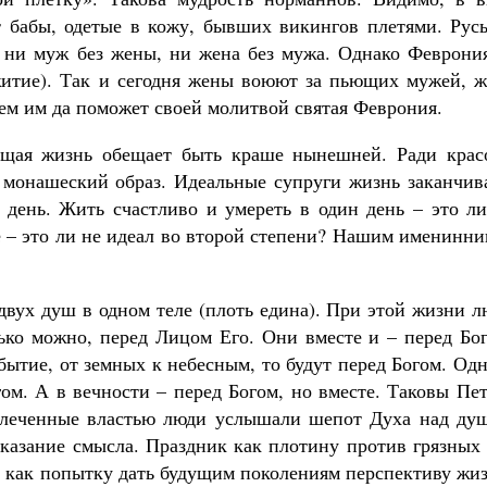
 бабы, одетые в кожу, бывших викингов плетями. Русь
ас ни муж без жены, ни жена без мужа. Однако Феврони
 житие). Так и сегодня жены воюют за пьющих мужей, ж
ем им да поможет своей молитвой святая Феврония.
ущая жизнь обещает быть краше нынешней. Ради крас
 монашеский образ. Идеальные супруги жизнь заканчив
 день. Жить счастливо и умереть в один день – это ли
ге – это ли не идеал во второй степени? Нашим именинн
двух душ в одном теле (плоть едина). При этой жизни 
лько можно, перед Лицом Его. Они вместе и – перед Бо
бытие, от земных к небесным, то будут перед Богом. Од
гом. А в вечности – перед Богом, но вместе. Таковы Пе
облеченные властью люди услышали шепот Духа над ду
указание смысла. Праздник как плотину против грязных
ик как попытку дать будущим поколениям перспективу жи