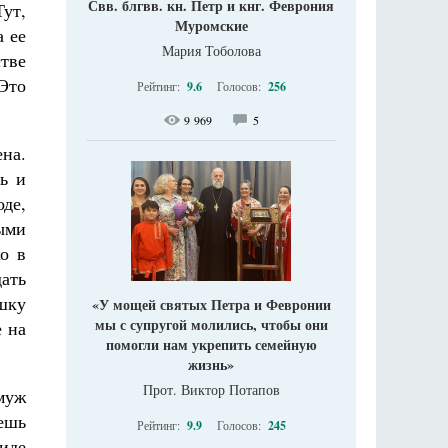
Свв. блгвв. кн. Петр и кнг. Феврония
ут,
Муромские
а ее
Мария Тоболова
тве
 Это
Рейтинг:
9.6
Голосов:
256
9 969
5
на.
ь и
оде,
тыми
о в
дать
шку
«У мощей святых Петра и Февронии
мы с супругой молились, чтобы они
е на
помогли нам укрепить семейную
жизнь»
Прот. Виктор Потапов
 муж
ешь
Рейтинг:
9.9
Голосов:
245
иде