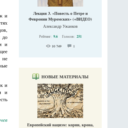
Лекция 3. «Повесть о Петре и
ж и
Февронии Муромских» (+ВИДЕО)
етях
Александр Ужанков
ов,
л до
Рейтинг:
9.6
Голосов:
251
м и
10 749
1
щее
 не
ные
НОВЫЕ МАТЕРИАЛЫ
ок и
и и
есть
чев
Европейский нацизм: корни, крона,