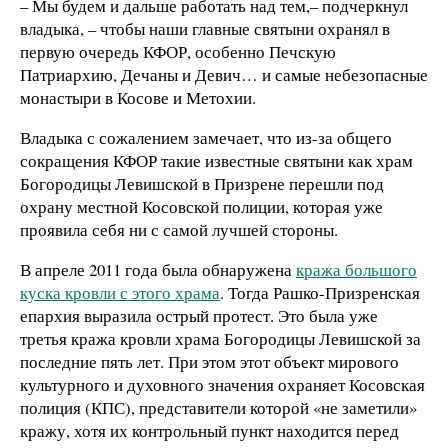
– Мы будем и дальше работать над тем,– подчеркнул
владыка, – чтобы наши главные святыни охранял в
первую очередь КФОР, особенно Печскую
Патриархию, Дечаны и Девич… и самые небезопасные
монастыри в Косове и Метохии.
Владыка с сожалением замечает, что из-за общего
сокращения КФОР такие известные святыни как храм
Богородицы Левишской в Призрене перешли под
охрану местной Косовской полиции, которая уже
проявила себя ни с самой лучшей стороны.
В апреле 2011 года была обнаружена
кража большого
куска кровли с этого храма
. Тогда Рашко-Призренская
епархия выразила острый протест. Это была уже
третья кража кровли храма Богородицы Левишской за
последние пять лет. При этом этот объект мирового
культурного и духовного значения охраняет Косовская
полиция (КПС), представители которой «не заметили»
кражу, хотя их контрольный пункт находится перед